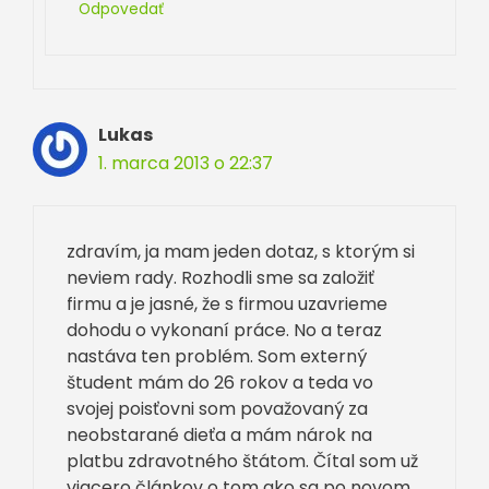
Odpovedať
Lukas
1. marca 2013 o 22:37
zdravím, ja mam jeden dotaz, s ktorým si
neviem rady. Rozhodli sme sa založiť
firmu a je jasné, že s firmou uzavrieme
dohodu o vykonaní práce. No a teraz
nastáva ten problém. Som externý
študent mám do 26 rokov a teda vo
svojej poisťovni som považovaný za
neobstarané dieťa a mám nárok na
platbu zdravotného štátom. Čítal som už
viacero článkov o tom ako sa po novom