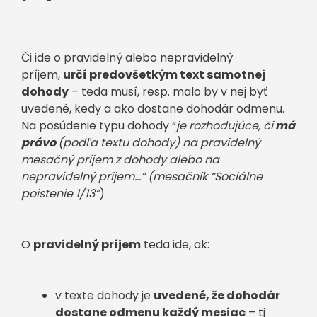
Či ide o pravidelný alebo nepravidelný
príjem,
určí predovšetkým text samotnej
dohody
– teda musí, resp. malo by v nej byť
uvedené, kedy a ako dostane dohodár odmenu.
Na posúdenie typu dohody “
je rozhodujúce, či
má
právo
(podľa textu dohody) na pravidelný
mesačný príjem z dohody alebo na
nepravidelný príjem…” (mesačník “Sociálne
poistenie 1/13”
)
O
pravidelný príjem
teda ide, ak:
v texte dohody je
uvedené, že dohodár
dostane odmenu každý mesiac
– tj