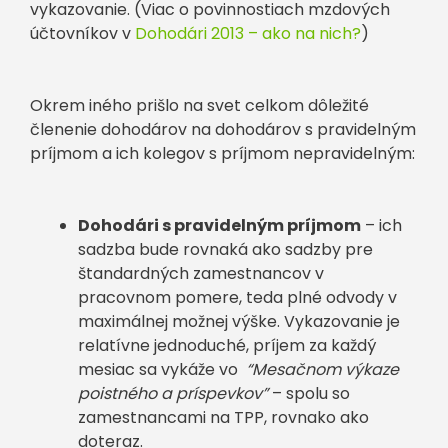
vykazovanie. (Viac o povinnostiach mzdových
účtovníkov v
Dohodári 2013 – ako na nich?
)
Okrem iného prišlo na svet celkom dôležité
členenie dohodárov na dohodárov s pravidelným
príjmom a ich kolegov s príjmom nepravidelným:
Dohodári s pravidelným príjmom
– ich
sadzba bude rovnaká ako sadzby pre
štandardných zamestnancov v
pracovnom pomere, teda plné odvody v
maximálnej možnej výške. Vykazovanie je
relatívne jednoduché, príjem za každý
mesiac sa vykáže vo
“Mesačnom výkaze
poistného a príspevkov”
– spolu so
zamestnancami na TPP, rovnako ako
doteraz.