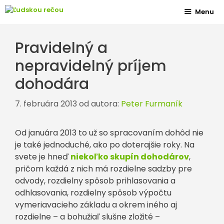
Preskočiť
Menu
na
obsah
Pravidelný a
nepravidelný príjem
dohodára
7. februára 2013
od autora:
Peter Furmaník
Od januára 2013 to už so spracovaním dohôd nie
je také jednoduché, ako po doterajšie roky. Na
svete je hneď
niekoľko skupín dohodárov
,
pričom každá z nich má rozdielne sadzby pre
odvody, rozdielny spôsob prihlasovania a
odhlasovania, rozdielny spôsob výpočtu
vymeriavacieho základu a okrem iného aj
rozdielne – a bohužiaľ slušne zložité –