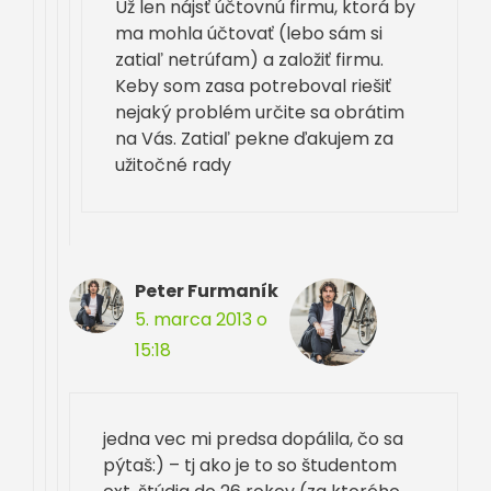
Už len nájsť účtovnú firmu, ktorá by
ma mohla účtovať (lebo sám si
zatiaľ netrúfam) a založiť firmu.
Keby som zasa potreboval riešiť
nejaký problém určite sa obrátim
na Vás. Zatiaľ pekne ďakujem za
užitočné rady
Peter Furmaník
5. marca 2013 o
15:18
jedna vec mi predsa dopálila, čo sa
pýtaš:) – tj ako je to so študentom