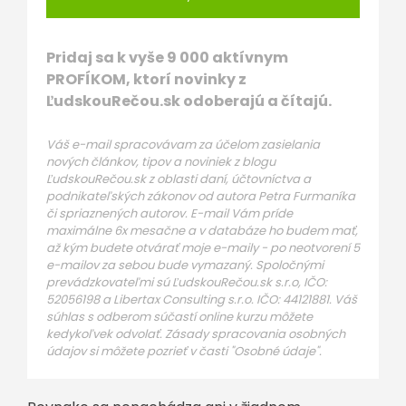
Pridaj sa k vyše 9 000 aktívnym
PROFÍKOM, ktorí novinky z
ĽudskouRečou.sk odoberajú a čítajú.
Váš e-mail spracovávam za účelom zasielania
nových článkov, tipov a noviniek z blogu
ĽudskouRečou.sk z oblasti daní, účtovníctva a
podnikateľských zákonov od autora Petra Furmaníka
či spriaznených autorov. E-mail Vám príde
maximálne 6x mesačne a v databáze ho budem mať,
až kým budete otvárať moje e-maily - po neotvorení 5
e-mailov za sebou bude vymazaný. Spoločnými
prevádzkovateľmi sú ĽudskouRečou.sk s.r.o, IČO:
52056198 a Libertax Consulting s.r.o. IČO: 44121881. Váš
súhlas s odberom súčastí online kurzu môžete
kedykoľvek odvolať. Zásady spracovania osobných
údajov si môžete pozrieť v časti "Osobné údaje".