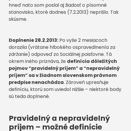
hneď nato som poslal aj žiadosť o písomné
stanovisko, ktoré dodnes (7.2.2013) neprišlo. Tak
skúsme.
Doplnenie 28.2.2013:
Po vyše 2 mesiacoch
dorazila (vrátane hlbokého ospravedlnenía za
zdržanie) odpoveď zo Sociálnej poisťovne. Tá
okrem iného priznáva, že
definícia dôležitých
pojmov “pravidelný príjem” a “nepravidelný
príjem” sa v žiadnom slovenskom právnom
predpise nenachádza
. Zároveň upresňuje
definíciu, ktorú som uviedol nižšie – niektoré body
sú teda doplnené.
Pravidelný a nepravidelný
príjem – možné definície