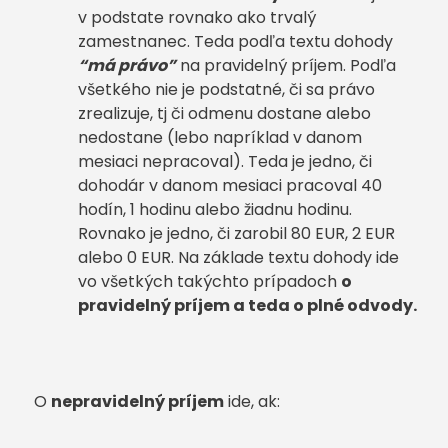
v podstate rovnako ako trvalý
zamestnanec. Teda podľa textu dohody
“má právo”
na pravidelný príjem. Podľa
všetkého nie je podstatné, či sa právo
zrealizuje, tj či odmenu dostane alebo
nedostane (lebo napríklad v danom
mesiaci nepracoval). Teda je jedno, či
dohodár v danom mesiaci pracoval 40
hodín, 1 hodinu alebo žiadnu hodinu.
Rovnako je jedno, či zarobil 80 EUR, 2 EUR
alebo 0 EUR. Na základe textu dohody ide
vo všetkých takýchto prípadoch
o
pravidelný príjem a teda o plné odvody.
O
nepravidelný príjem
ide, ak: