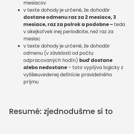
mesiacov
v texte dohody je určené, že dohodár
dostane odmenu raz za 2 mesiace, 3
mesiace, raz za polrok a podobne –
teda
v akejkoľvek inej periodicite, než raz za
mesiac
v texte dohody je určené, že dohodár
odmenu (v závislosti od počtu
odpracovaných hodín)
buď dostane
alebo nedostane
– toto vyplýva logicky z
vyššieuvedenej definície pravidelného
príjmu
Resumé: zjednodušme si to