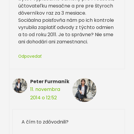
účtovateľku mesačne a pre pre štyroch
dôverníkov raz za 3 mesiace.
Sociáalna poisťovňa nám po ich kontrole
vyrubila zaplatiť odvody z týchto odmien
a to od roku 2011. Je to správne? Nie sme
ani dohodári ani zamestnanci.
Odpovedať
Peter Furmaník
11. novembra
2014 o 12:52
A čím to zdôvodnili?