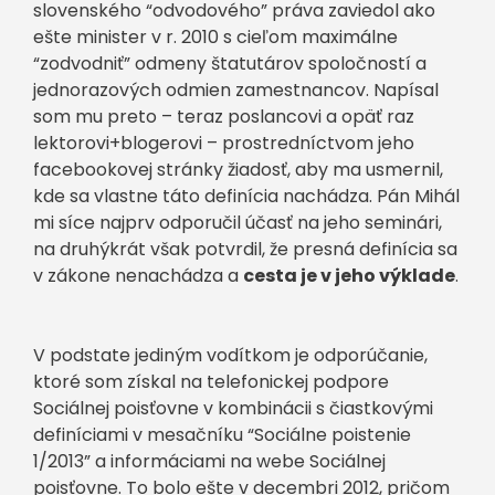
slovenského “odvodového” práva zaviedol ako
ešte minister v r. 2010 s cieľom maximálne
“zodvodniť” odmeny štatutárov spoločností a
jednorazových odmien zamestnancov. Napísal
som mu preto – teraz poslancovi a opäť raz
lektorovi+blogerovi – prostredníctvom jeho
facebookovej stránky žiadosť, aby ma usmernil,
kde sa vlastne táto definícia nachádza. Pán Mihál
mi síce najprv odporučil účasť na jeho seminári,
na druhýkrát však potvrdil, že presná definícia sa
v zákone nenachádza a
cesta je v jeho výklade
.
V podstate jediným vodítkom je odporúčanie,
ktoré som získal na telefonickej podpore
Sociálnej poisťovne v kombinácii s čiastkovými
definíciami v mesačníku “Sociálne poistenie
1/2013” a informáciami na webe Sociálnej
poisťovne. To bolo ešte v decembri 2012, pričom