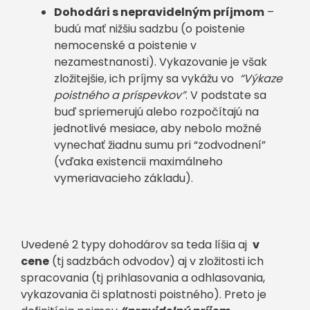
Dohodári s nepravidelným príjmom
–
budú mať nižšiu sadzbu (o poistenie
nemocenské a poistenie v
nezamestnanosti). Vykazovanie je však
zložitejšie, ich príjmy sa vykážu vo
“Výkaze
poistného a príspevkov”
. V podstate sa
buď spriemerujú alebo rozpočítajú na
jednotlivé mesiace, aby nebolo možné
vynechať žiadnu sumu pri “zodvodnení”
(vďaka existencii maximálneho
vymeriavacieho základu).
Uvedené 2 typy dohodárov sa teda líšia aj
v
cene
(tj sadzbách odvodov) aj v zložitosti ich
spracovania (tj prihlasovania a odhlasovania,
vykazovania či splatnosti poistného). Preto je