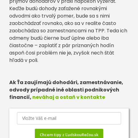
príjmov dohodárov v praxi napokon vyzerať.
Keďže budú dohody zaťažené rovnakými
odvodmi ako trvalý pomer, bude sa s nimi
zaobchádzať rovnako, ako sa v realite často
zaobchádza so zamestnancami na TPP. Teda ich
odmeny budú čierne buď úplne alebo iba
čiastočne – zaplatiť z pár priznaných hodín
aspoň čosi problém nie je, zvyšok nech štát
hľadá v poli.
Ak Ťa zaujímajú dohodári, zamestnávanie,
odvody prípadné iné oblasti podnikových
financií,
neváhaj a ostaň v kontakte
Chcem tipy z ĽudskouRečou.sk