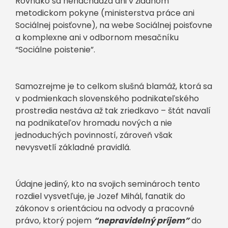
Rovnako sa nenachádza ani v žiadnom
metodickom pokyne (ministerstva práce ani
Sociálnej poisťovne), na webe Sociálnej poisťovne
a komplexne ani v odbornom mesačníku
“Sociálne poistenie”.
Samozrejme je to celkom slušná blamáž, ktorá sa
v podmienkach slovenského podnikateľského
prostredia nestáva až tak zriedkavo – štát navalí
na podnikateľov hromadu nových a nie
jednoduchých povinností, zároveň však
nevysvetlí základné pravidlá.
Údajne jediný, kto na svojich seminároch tento
rozdiel vysvetľuje, je Jozef Mihál, fanatik do
zákonov s orientáciou na odvody a pracovné
právo, ktorý pojem
“nepravidelný príjem”
do