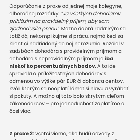
Odporúčanie z praxe od jednej moje kolegyne,
dlhoročnej mzdárky:
“Ja všetkých dohodárov
prihlásim na pravidelný príjem, aby som
zjednodušila prácu”.
Možno dobrá rada: kým sa
totiž dá, nekomplikujme si prácu, najmä keď sa
klient či nadriadený do nej nerozumie. Rozdiel v
sadzbách dohodára s pravidelným príjmom a
dohodára s nepravidelným príjmom je
iba
niekoľko percentuálnych bodov
. A to ide
spravidla o príležitostných dohodárov s
odmenou vo výške pár EUR či dokonca centov,
kvôli ktorým sa neoplatí lámať si hlavu a vyrábať
si pokuty. A možno aj toto bolo skrytým cieľom
zákonodarcov – pre jednoduchosť zaplatíme o
čosi viac.
Z praxe 2:
všetci vieme, ako budú odvody z