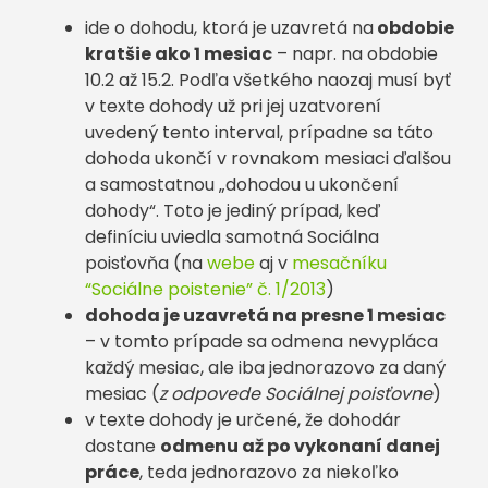
ide o dohodu, ktorá je uzavretá na
obdobie
kratšie ako 1 mesiac
– napr. na obdobie
10.2 až 15.2. Podľa všetkého naozaj musí byť
v texte dohody už pri jej uzatvorení
uvedený tento interval, prípadne sa táto
dohoda ukončí v rovnakom mesiaci ďalšou
a samostatnou „dohodou u ukončení
dohody“. Toto je jediný prípad, keď
definíciu uviedla samotná Sociálna
poisťovňa (na
webe
aj v
mesačníku
“Sociálne poistenie” č. 1/2013
)
dohoda je uzavretá na presne 1 mesiac
– v tomto prípade sa odmena nevypláca
každý mesiac, ale iba jednorazovo za daný
mesiac (
z odpovede Sociálnej poisťovne
)
v texte dohody je určené, že dohodár
dostane
odmenu až po vykonaní danej
práce
, teda jednorazovo za niekoľko