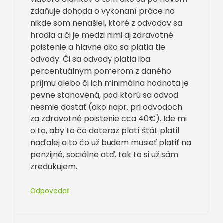
zdaňuje dohoda o vykonaní práce no
nikde som nenašiel, ktoré z odvodov sa
hradia a či je medzi nimi aj zdravotné
poistenie a hlavne ako sa platia tie
odvody. Či sa odvody platia iba
percentuálnym pomerom z daného
príjmu alebo či ich minimálna hodnota je
pevne stanovená, pod ktorú sa odvod
nesmie dostať (ako napr. pri odvodoch
za zdravotné poistenie cca 40€). Ide mi
o to, aby to čo doteraz platí štát platil
naďalej a to čo už budem musieť platiť na
penzijné, sociálne atď. tak to si už sám
zredukujem.
Odpovedať