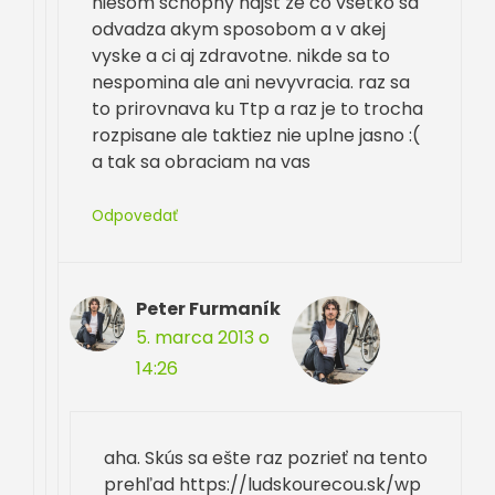
niesom schopny najst ze co vsetko sa
odvadza akym sposobom a v akej
vyske a ci aj zdravotne. nikde sa to
nespomina ale ani nevyvracia. raz sa
to prirovnava ku Ttp a raz je to trocha
rozpisane ale taktiez nie uplne jasno :(
a tak sa obraciam na vas
Odpovedať
Peter Furmaník
5. marca 2013 o
14:26
aha. Skús sa ešte raz pozrieť na tento
prehľad https://ludskourecou.sk/wp