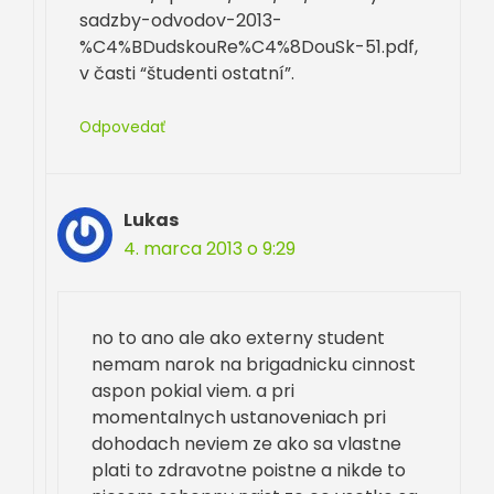
sadzby-odvodov-2013-
%C4%BDudskouRe%C4%8DouSk-51.pdf,
v časti “študenti ostatní”.
Odpovedať
Lukas
4. marca 2013 o 9:29
no to ano ale ako externy student
nemam narok na brigadnicku cinnost
aspon pokial viem. a pri
momentalnych ustanoveniach pri
dohodach neviem ze ako sa vlastne
plati to zdravotne poistne a nikde to