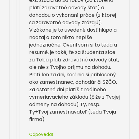
ext. štúdia do 26 rokov (za ktorého
platí zdravotné odvody štát) a
dohodou o vykonaní práce (z ktorej
sa zdravotné odvody zrážajú).
V zákone je to uvedené dosť hlúpo a
naozaj o tom nikto nepíše
jednoznačne. Overil som si to teda a
resumé, je také, že za študenta síce
za Teba platí zdravotné odvody štát,
ale nie z Tvojho príjmu na dohodu.
Platí len za dni, keď nie si prihlásený
ako zamestnanec, dohodár či SZČO.
Za ostatné dni platíš z reálneho
vymeriavacieho základu (čiže z Tvojej
odmeny na dohodu) Ty, resp.
Ty+Tvoj zamestnávateľ (teda Tvoja
firma).
Odpovedať