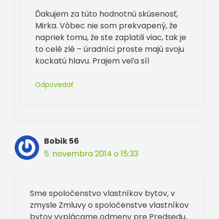
Ďakujem za túto hodnotnú skúsenosť,
Mirka. Vôbec nie som prekvapený, že
napriek tomu, že ste zaplatili viac, tak je
to celé zlé – úradníci proste majú svoju
kockatú hlavu. Prajem veľa síl
Odpovedať
Bobik 56
5. novembra 2014 o 15:33
Sme spoločenstvo vlastníkov bytov, v
zmysle Zmluvy o spoločenstve vlastníkov
bytov vyplácame odmeny pre Predsedu,