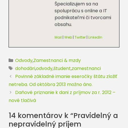
Špecializujem sa na
spoluprácu s online a IT
podnikateľmi či tvorcami
obsahu.
Mail
|
Web
|
Twitter
|
LinkedIn
Kategórie
Odvody
,
Zamestnanci & mzdy
Značky
dohodári
,
odvody
,
študent
,
zamestnanci
Povinné základné imanie eseročky štátu zložiť
netreba. Od októbra 2013 možno áno.
Daňové priznanie k dani z príjmov za r. 2012 –
nové tlačivá
14 komentárov k “Pravidelný a
nepravidelný príjem