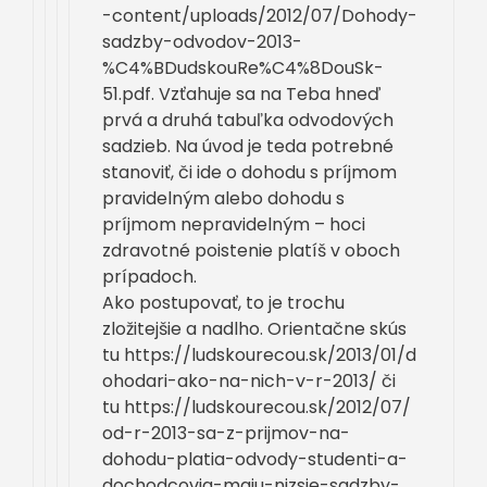
-content/uploads/2012/07/Dohody-
sadzby-odvodov-2013-
%C4%BDudskouRe%C4%8DouSk-
51.pdf. Vzťahuje sa na Teba hneď
prvá a druhá tabuľka odvodových
sadzieb. Na úvod je teda potrebné
stanoviť, či ide o dohodu s príjmom
pravidelným alebo dohodu s
príjmom nepravidelným – hoci
zdravotné poistenie platíš v oboch
prípadoch.
Ako postupovať, to je trochu
zložitejšie a nadlho. Orientačne skús
tu https://ludskourecou.sk/2013/01/d
ohodari-ako-na-nich-v-r-2013/ či
tu https://ludskourecou.sk/2012/07/
od-r-2013-sa-z-prijmov-na-
dohodu-platia-odvody-studenti-a-
dochodcovia-maju-nizsie-sadzby-