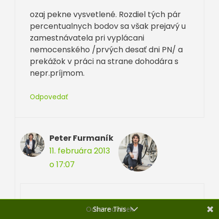
ozaj pekne vysvetlené. Rozdiel tých pár
percentualnych bodov sa však prejavý u
zamestnávatela pri vyplácani
nemocenského /prvých desať dni PN/ a
prekážok v práci na strane dohodára s
nepr.príjmom.
Odpovedať
Peter Furmaník
11. februára 2013
o 17:07
no to áno. pri nízkych odmenách
Odber noviniek
Share This
dohodárov však bude vyplácaná