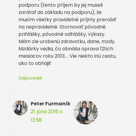
podporu (tento príjem by jej museli
zarátať do základu na podporu), že
musím všetky pravidelné príjmy prerobiť
na nepravidelné. Stornovať pôvodné
prihlášky, pôvodné odhlášky, výkazy.
Mám zle urobenú zdravotku, dane, mzdy.
Mzdárky vedia, čo obnáša oprava 12tich
mesiacov roku 2013…. Vie niekto inú cestu,
ako to obhájiť
Odpovedať
Peter Furmaník
21. júna 2016 o
12:58