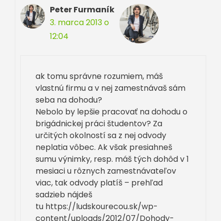
Peter Furmaník
3. marca 2013 o
12:04
ak tomu správne rozumiem, máš
vlastnú firmu a v nej zamestnávaš sám
seba na dohodu?
Nebolo by lepšie pracovať na dohodu o
brigádnickej práci študentov? Za
určitých okolností sa z nej odvody
neplatia vôbec. Ak však presiahneš
sumu výnimky, resp. máš tých dohôd v 1
mesiaci u rôznych zamestnávateľov
viac, tak odvody platíš – prehľad
sadzieb nájdeš
tu https://ludskourecou.sk/wp-
content/uploads/2012/07/Dohody-