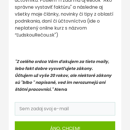
účtovníka. Pošlem Ti zdarma aj eBook "Ako
správne vystaviť faktúru" a následne aj
všetky moje články, novinky či tipy z oblastí
podnikania, daní či účtovníctva (ide o
neplatený online kurz s názvom
“ĽudskouRečou.sk")
"Z celého srdca Vám ďakujem za tieto maily,
lebo fakt dobre vysvetľujete zákony.
Účtujem už vyše 20 rokov, ale niektoré zákony
sú "blbo " napísané, ved im nerozumejú ani
štátni pracovníci."
Alena
ÁNO, CHCEM!