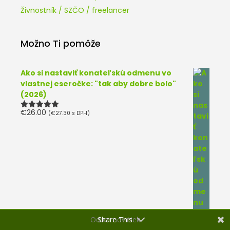
Živnostník / SZČO / freelancer
Možno Ti pomôže
Ako si nastaviť konateľskú odmenu vo
vlastnej eseročke: "tak aby dobre bolo"
(2026)
€
26.00
(
€
27.30
s DPH)
Hodnotenie
5.00
z 5
Odber noviniek
Share This