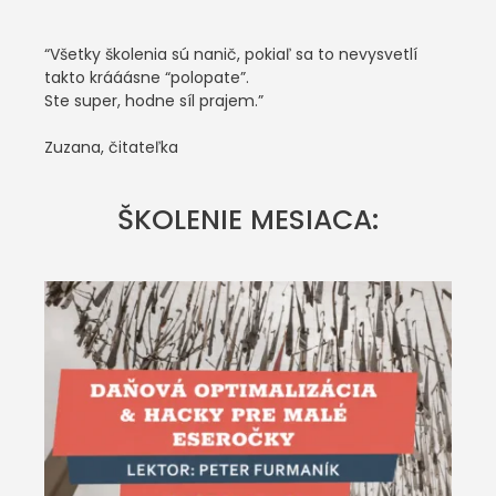
“Všetky školenia sú nanič, pokiaľ sa to nevysvetlí
takto krááásne “polopate”.
Ste super, hodne síl prajem.”
Zuzana, čitateľka
ŠKOLENIE MESIACA: