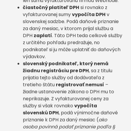
len sumu vyfakturovanú firmou Webnode.
čiastočný platiteľ DPH
si rovnako z
vyfakturovanej sumy
vypočíta DPH
v
slovenskej sadzbe. Podá daňové priznanie
za daný mesiac, v ktorom prijal službu a
DPH
zaplatí
. Táto DPH teda celkové služby
z určitého pohľadu predražuje, no
podnikateľ si ju môže uplatniť do daňových
výdavkov.
slovenský podnikateľ, ktorý nemá
žiadnu registráciu pre DPH
, sa z titulu
prijatia tejto služby od dodávateľa z
tretieho štátu
registrovať nemusí
–
žiadne ustanovenie zákona o DPH mu to
neprikazuje. Z vyfakturovanej ceny za
služby si však rovnako
vypočíta
slovenskú DPH
, podá výnimočne daňové
priznanie k DPH za daný mesiac (
ako
osoba povinná podať priznanie podľa §