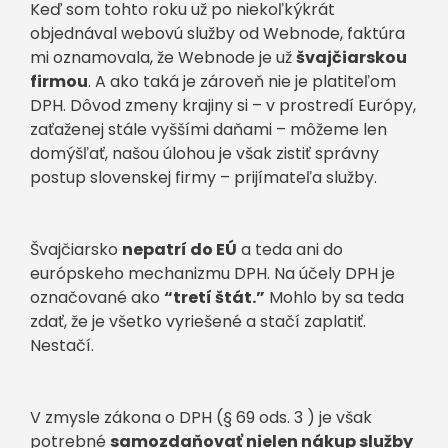
Keď som tohto roku už po niekoľkýkrát
objednával webovú služby od Webnode, faktúra
mi oznamovala, že Webnode je už
švajčiarskou
firmou
. A ako taká je zároveň nie je platiteľom
DPH. Dôvod zmeny krajiny si – v prostredí Európy,
zaťaženej stále vyššími daňami – môžeme len
domýšľať, našou úlohou je však zistiť správny
postup slovenskej firmy – prijímateľa služby.
Švajčiarsko
nepatrí do EÚ
a teda ani do
európskeho mechanizmu DPH. Na účely DPH je
označované ako
“tretí štát.”
Mohlo by sa teda
zdať, že je všetko vyriešené a stačí zaplatiť.
Nestačí.
V zmysle zákona o DPH (§ 69 ods. 3 ) je však
potrebné
samozdaňovať nielen nákup služby