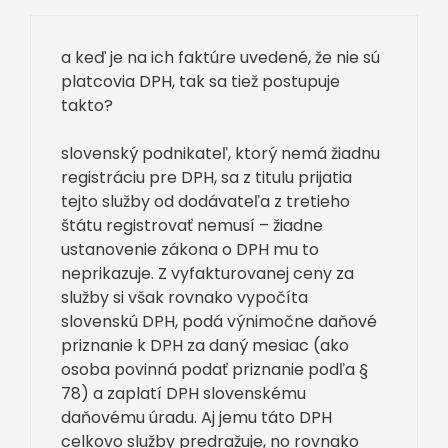
a keď je na ich faktúre uvedené, že nie sú
platcovia DPH, tak sa tiež postupuje
takto?
slovenský podnikateľ, ktorý nemá žiadnu
registráciu pre DPH, sa z titulu prijatia
tejto služby od dodávateľa z tretieho
štátu registrovať nemusí – žiadne
ustanovenie zákona o DPH mu to
neprikazuje. Z vyfakturovanej ceny za
služby si však rovnako vypočíta
slovenskú DPH, podá výnimočne daňové
priznanie k DPH za daný mesiac (ako
osoba povinná podať priznanie podľa §
78) a zaplatí DPH slovenskému
daňovému úradu. Aj jemu táto DPH
celkovo služby predražuje, no rovnako