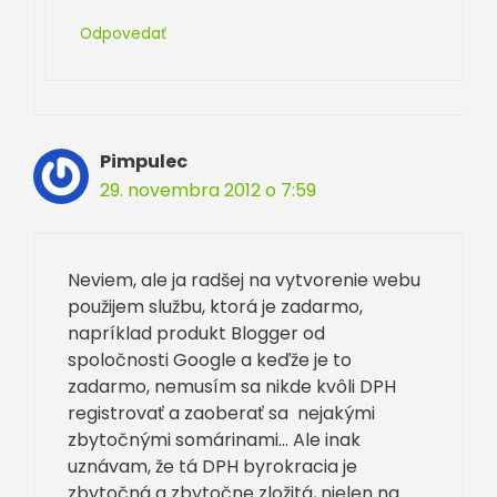
Odpovedať
Pimpulec
29. novembra 2012 o 7:59
Neviem, ale ja radšej na vytvorenie webu
použijem službu, ktorá je zadarmo,
napríklad produkt Blogger od
spoločnosti Google a keďže je to
zadarmo, nemusím sa nikde kvôli DPH
registrovať a zaoberať sa nejakými
zbytočnými somárinami… Ale inak
uznávam, že tá DPH byrokracia je
zbytočná a zbytočne zložitá, nielen na