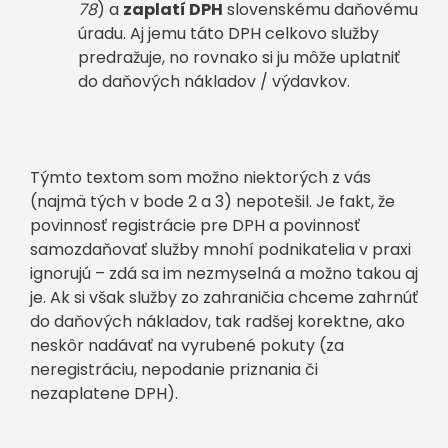
78
) a
zaplatí DPH
slovenskému daňovému
úradu. Aj jemu táto DPH celkovo služby
predražuje, no rovnako si ju môže uplatniť
do daňových nákladov / výdavkov.
Týmto textom som možno niektorých z vás
(najmä tých v bode 2 a 3) nepotešil. Je fakt, že
povinnosť registrácie pre DPH a povinnosť
samozdaňovať služby mnohí podnikatelia v praxi
ignorujú – zdá sa im nezmyselná a možno takou aj
je. Ak si však služby zo zahraničia chceme zahrnúť
do daňových nákladov, tak radšej korektne, ako
neskôr nadávať na vyrubené pokuty (za
neregistráciu, nepodanie priznania či
nezaplatene DPH).