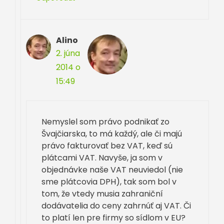
Alino
2. júna
2014 o
15:49
Nemyslel som právo podnikať zo
Švajčiarska, to má každý, ale či majú
právo fakturovať bez VAT, keď sú
plátcami VAT. Navyše, ja som v
objednávke naše VAT neuviedol (nie
sme plátcovia DPH), tak som bol v
tom, že vtedy musia zahraniční
dodávatelia do ceny zahrnúť aj VAT. Či
to platí len pre firmy so sídlom v EU?