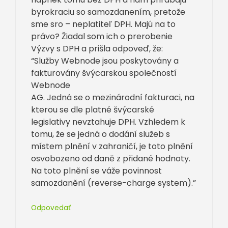
byrokraciu so samozdanením, pretože
sme sro – neplatiteľ DPH. Majú na to
právo? Žiadal som ich o prerobenie
Výzvy s DPH a prišla odpoveď, že:
“Služby Webnode jsou poskytovány a
fakturovány švýcarskou společností
Webnode
AG. Jedná se o mezinárodní fakturaci, na
kterou se dle platné švýcarské
legislativy nevztahuje DPH. Vzhledem k
tomu, že se jedná o dodání služeb s
místem plnění v zahraničí, je toto plnění
osvobozeno od daně z přidané hodnoty.
Na toto plnění se váže povinnost
samozdanění (reverse-charge system).”
Odpovedať