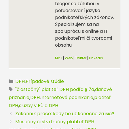
bloger so záľubou v
poľudšťovaní jazyka
podnikateľských zákonov.
Špecializujem sa na
spoluprácu s online a IT
podnikateľmi či tvorcami
obsahu.
Mail
|
Web
|
Twitter
|
LinkedIn
Kategórie
DPH
,
Prípadové štúdie
Značky
"čiastočný" platiteľ DPH podľa § 7a
,
daňové
priznanie
,
DPH
,
internetové podnikanie
,
platiteľ
DPH
,
služby v EÚ a DPH
Zákonník práce: kedy ho už konečne zrušia?
Mesačný či štvrťročný platiteľ DPH