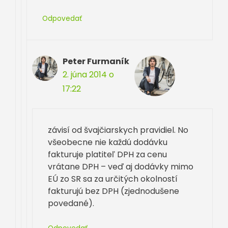
Odpovedať
Peter Furmaník
2. júna 2014 o
17:22
závisí od švajčiarskych pravidiel. No
všeobecne nie každú dodávku
fakturuje platiteľ DPH za cenu
vrátane DPH – veď aj dodávky mimo
EÚ zo SR sa za určitých okolností
fakturujú bez DPH (zjednodušene
povedané).