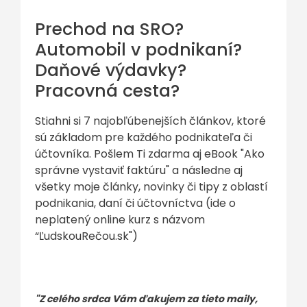
Prechod na SRO?
Automobil v podnikaní?
Daňové výdavky?
Pracovná cesta?
Stiahni si 7 najobľúbenejších článkov, ktoré
sú základom pre každého podnikateľa či
účtovníka. Pošlem Ti zdarma aj eBook "Ako
správne vystaviť faktúru" a následne aj
všetky moje články, novinky či tipy z oblastí
podnikania, daní či účtovníctva (ide o
neplatený online kurz s názvom
“ĽudskouRečou.sk")
"Z celého srdca Vám ďakujem za tieto maily,