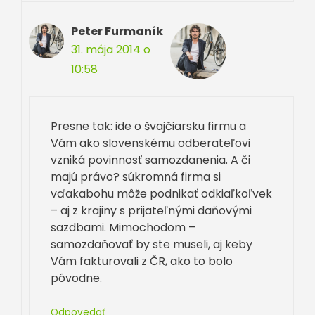
Peter Furmaník
31. mája 2014 o
10:58
Presne tak: ide o švajčiarsku firmu a
Vám ako slovenskému odberateľovi
vzniká povinnosť samozdanenia. A či
majú právo? súkromná firma si
vďakabohu môže podnikať odkiaľkoľvek
– aj z krajiny s prijateľnými daňovými
sazdbami. Mimochodom –
samozdaňovať by ste museli, aj keby
Vám fakturovali z ČR, ako to bolo
pôvodne.
Odpovedať