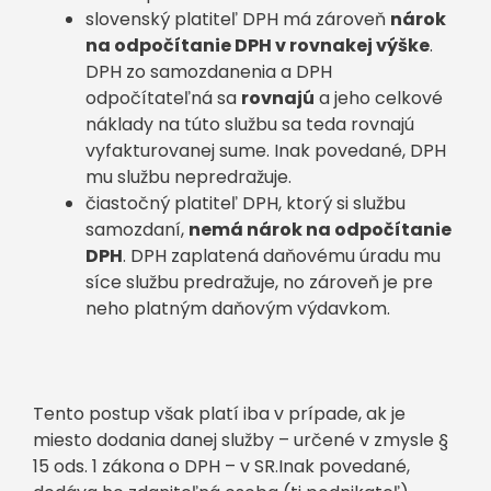
slovenský platiteľ DPH má zároveň
nárok
na odpočítanie DPH v rovnakej výške
.
DPH zo samozdanenia a DPH
odpočítateľná sa
rovnajú
a jeho celkové
náklady na túto službu sa teda rovnajú
vyfakturovanej sume. Inak povedané, DPH
mu službu nepredražuje.
čiastočný platiteľ DPH, ktorý si službu
samozdaní,
nemá nárok na odpočítanie
DPH
. DPH zaplatená daňovému úradu mu
síce službu predražuje, no zároveň je pre
neho platným daňovým výdavkom.
Tento postup však platí iba v prípade, ak je
miesto dodania danej služby – určené v zmysle §
15 ods. 1 zákona o DPH – v SR.Inak povedané,