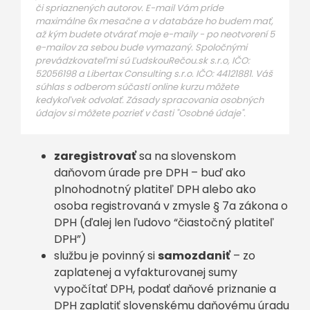
či spriaznených autorov. E-mail Vám príde
maximálne 6x mesačne a v databáze ho budem mať,
až kým budete otvárať moje e-maily - po neotvorení 5
e-mailov za sebou bude vymazaný. Spoločnými
prevádzkovateľmi sú ĽudskouRečou.sk s.r.o, IČO:
52056198 a Libertax Consulting s.r.o. IČO: 44121881. Váš
súhlas s odberom súčastí online kurzu môžete
kedykoľvek odvolať. Zásady spracovania osobných
údajov si môžete pozrieť v časti "Osobné údaje".
zaregistrovať
sa na slovenskom
daňovom úrade pre DPH – buď ako
plnohodnotný platiteľ DPH alebo ako
osoba registrovaná v zmysle § 7a zákona o
DPH (ďalej len ľudovo “čiastočný platiteľ
DPH”)
službu je povinný si
samozdaniť
– zo
zaplatenej a vyfakturovanej sumy
vypočítať DPH, podať daňové priznanie a
DPH zaplatiť slovenskému daňovému úradu