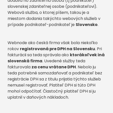
dodáva ho zdaniteľná osoba (tj podnikateľ)
slovenskej zdaniteľnej osobe (podnikateľovi).
Webová služba, o ktorej píšem, takou je a
miestom dodania takýchto webových služieb v
prípade podnikateľ-podnikateľ je
Slovensko
.
Webnode ako česká firma však bola niekoľko
rokov
registrovaná pre DPH na Slovensku
. Pri
fakturácii sa teda správala ako
ktorákoľvek iná
slovenská firma
. Uvedené služby teda
fakturovala
za cenu vrátane DPH
. Nebolo ju
teda potrebné samozdaňovať a podnikateľ bez
registrácie DPH sa z titulu prijatia týchto služieb
nemusel registrovať. Platiteľ DPH si túto DPH
mohol odpočítať. Čiastočný platiteľ DPH si ju
uplatnil v daňových nákladoch.