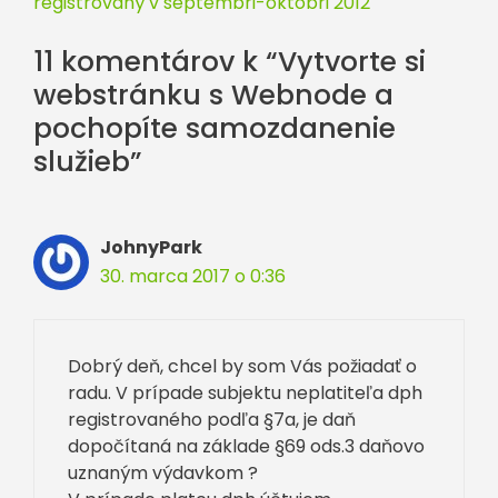
registrovaný v septembri-októbri 2012
11 komentárov k “Vytvorte si
webstránku s Webnode a
pochopíte samozdanenie
služieb”
JohnyPark
30. marca 2017 o 0:36
Dobrý deň, chcel by som Vás požiadať o
radu. V prípade subjektu neplatiteľa dph
registrovaného podľa §7a, je daň
dopočítaná na základe §69 ods.3 daňovo
uznaným výdavkom ?