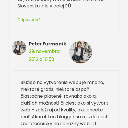
Slovensku, ale v celej EÚ
Odpovedať
Peter Furmaník
29. novembra
2012 o 10:58
Služieb na vytvorenie webu je mnoho,
niektoré grátis, niektoré aspoň
čiastočne platené, rovnako ako aj
ďalších možností či ciest ako si vytvoriť
web – záleží aj od kvality, akú chcete
mať. Akurát ten blogger sa mi zdá dosť
začiatočnícky na seriózny web….:)