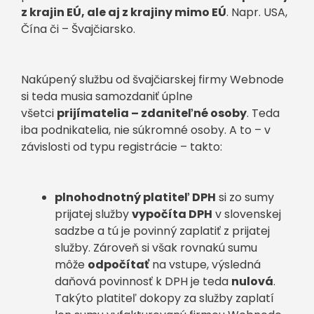
z krajin EÚ, ale aj z krajiny mimo EÚ
. Napr. USA,
Čína či – Švajčiarsko.
Nakúpený službu od švajčiarskej firmy Webnode
si teda musia samozdaniť úplne
všetci
prijímatelia – zdaniteľné osoby
. Teda
iba podnikatelia, nie súkromné osoby. A to – v
závislosti od typu registrácie – takto:
plnohodnotný platiteľ DPH
si zo sumy
prijatej služby
vypočíta DPH
v slovenskej
sadzbe a tú je povinný zaplatiť z prijatej
služby. Zároveň si však rovnakú sumu
môže
odpočítať
na vstupe, výsledná
daňová povinnosť k DPH je teda
nulová
.
Takýto platiteľ dokopy za služby zaplatí