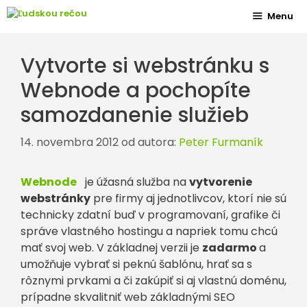
Preskočiť
Menu
na
obsah
Vytvorte si webstránku s
Webnode a pochopíte
samozdanenie služieb
14. novembra 2012
od autora:
Peter Furmaník
Webnode
je úžasná služba na
vytvorenie
webstránky
pre firmy aj jednotlivcov, ktorí nie sú
technicky zdatní buď v programovaní, grafike či
správe vlastného hostingu a napriek tomu chcú
mať svoj web. V základnej verzii je
zadarmo
a
umožňuje vybrať si peknú šablónu, hrať sa s
rôznymi prvkami a či zakúpiť si aj vlastnú doménu,
prípadne skvalitniť web základnými SEO