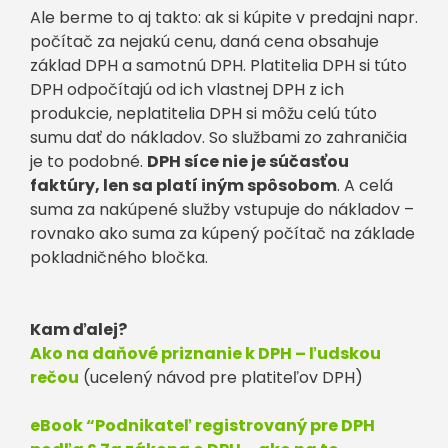
Ale berme to aj takto: ak si kúpite v predajni napr.
počítač za nejakú cenu, daná cena obsahuje
základ DPH a samotnú DPH. Platitelia DPH si túto
DPH odpočítajú od ich vlastnej DPH z ich
produkcie, neplatitelia DPH si môžu celú túto
sumu dať do nákladov. So službami zo zahraničia
je to podobné.
DPH síce nie je súčasťou
faktúry, len sa platí iným spôsobom
. A celá
suma za nakúpené služby vstupuje do nákladov –
rovnako ako suma za kúpený počítač na základe
pokladničného bločka.
Kam ďalej?
Ako na daňové priznanie k DPH – ľudskou
rečou
(ucelený návod pre platiteľov DPH)
eBook “Podnikateľ registrovaný pre DPH