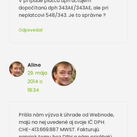
V prípade platcu dph účtujem
dopočítanú dph 343AE/343AE, ale pri
neplatcovi 548/343. Je to správne ?
Odpovedať
Alino
29. mája
2014 o
18:34
Prišla nám výzva k úhrade od Webnode,
majú na nej uvedené aj svoje IČ DPH:
CHE-413.669.887 MWST. Fakturujú
napriek tomu bez DPH a nám prirábajú