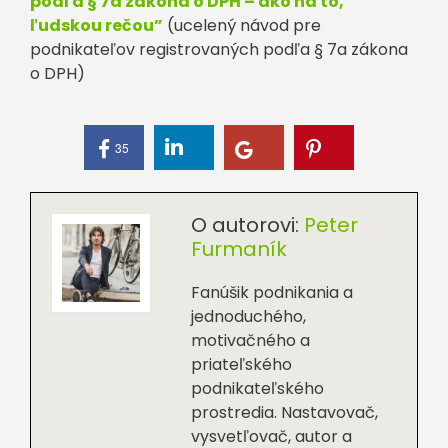
podľa § 7a zákona o DPH – ako na to,
ľudskou rečou”
(ucelený návod pre
podnikateľov registrovaných podľa § 7a zákona
o DPH)
35
O autorovi:
Peter
Furmaník
Fanúšik podnikania a
jednoduchého,
motivačného a
priateľského
podnikateľského
prostredia. Nastavovač,
vysvetľovač, autor a