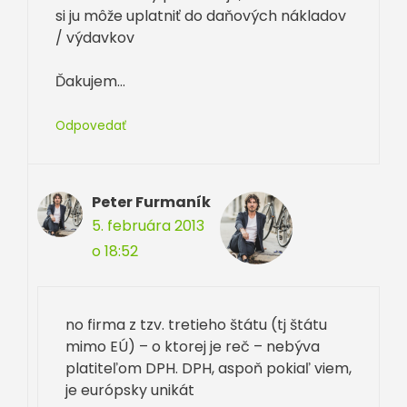
si ju môže uplatniť do daňových nákladov
/ výdavkov
Ďakujem…
Odpovedať
Peter Furmaník
5. februára 2013
o 18:52
no firma z tzv. tretieho štátu (tj štátu
mimo EÚ) – o ktorej je reč – nebýva
platiteľom DPH. DPH, aspoň pokiaľ viem,
je európsky unikát