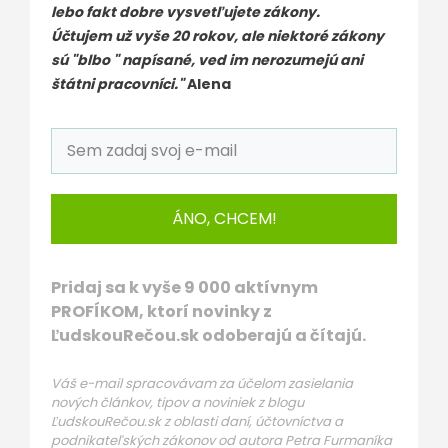
lebo fakt dobre vysvetľujete zákony.
Účtujem už vyše 20 rokov, ale niektoré zákony
sú "blbo " napísané, ved im nerozumejú ani
štátni pracovníci."
Alena
ÁNO, CHCEM!
Pridaj sa k vyše 9 000 aktívnym
PROFÍKOM, ktorí novinky z
ĽudskouRečou.sk odoberajú a čítajú.
Váš e-mail spracovávam za účelom zasielania
nových článkov, tipov a noviniek z blogu
ĽudskouRečou.sk z oblasti daní, účtovníctva a
podnikateľských zákonov od autora Petra Furmaníka