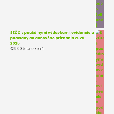
SZČO s paušálnymi výdavkami: evidencie a
podklady do daňového priznania 2025-
2026
€
19.00
(
€
23.37
s DPH)