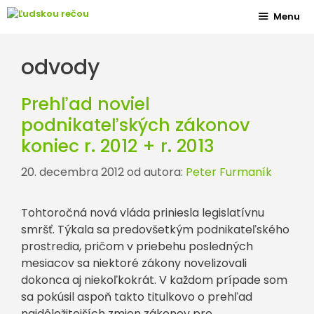
Preskočiť
Menu
na
obsah
odvody
Prehľad noviel
podnikateľských zákonov
koniec r. 2012 + r. 2013
20. decembra 2012
od autora:
Peter Furmaník
Tohtoročná nová vláda priniesla legislatívnu
smršť. Týkala sa predovšetkým podnikateľského
prostredia, pričom v priebehu posledných
mesiacov sa niektoré zákony novelizovali
dokonca aj niekoľkokrát. V každom prípade som
sa pokúsil aspoň takto titulkovo o prehľad
najdôležitejších zmien zákonov pre