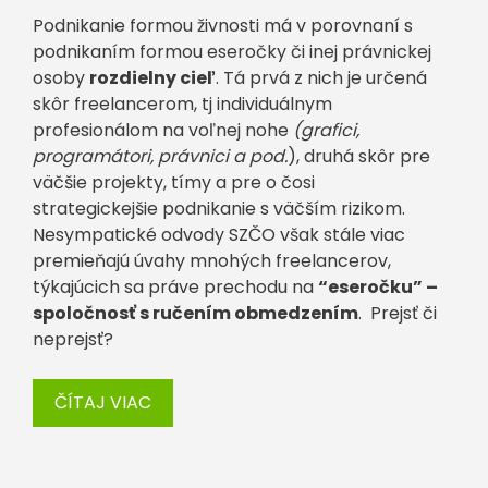
Podnikanie formou živnosti má v porovnaní s
podnikaním formou eseročky či inej právnickej
osoby
rozdielny cieľ
. Tá prvá z nich je určená
skôr freelancerom, tj individuálnym
profesionálom na voľnej nohe
(grafici,
programátori, právnici a pod.
), druhá skôr pre
väčšie projekty, tímy a pre o čosi
strategickejšie podnikanie s väčším rizikom.
Nesympatické odvody SZČO však stále viac
premieňajú úvahy mnohých freelancerov,
týkajúcich sa práve prechodu na
“eseročku” –
spoločnosť s ručením obmedzením
. Prejsť či
neprejsť?
ČÍTAJ VIAC