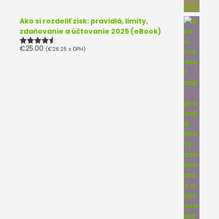
Ako si rozdeliť zisk: pravidlá, limity,
zdaňovanie a účtovanie 2025 (eBook)
€
25.00
(
€
26.25
s DPH)
Hodnotenie
4.50
z 5