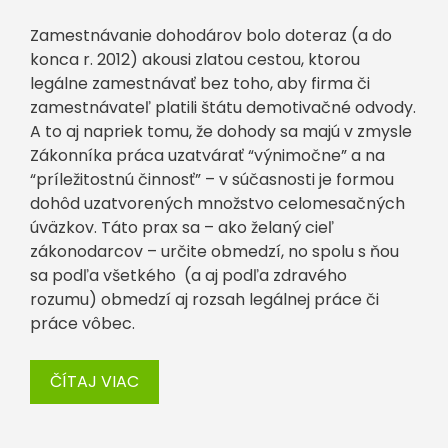
Zamestnávanie dohodárov bolo doteraz (a do
konca r. 2012) akousi zlatou cestou, ktorou
legálne zamestnávať bez toho, aby firma či
zamestnávateľ platili štátu demotivačné odvody.
A to aj napriek tomu, že dohody sa majú v zmysle
Zákonníka práca uzatvárať “výnimočne” a na
“príležitostnú činnosť” – v súčasnosti je formou
dohôd uzatvorených množstvo celomesačných
úväzkov. Táto prax sa – ako želaný cieľ
zákonodarcov – určite obmedzí, no spolu s ňou
sa podľa všetkého (a aj podľa zdravého
rozumu) obmedzí aj rozsah legálnej práce či
práce vôbec.
ČÍTAJ VIAC