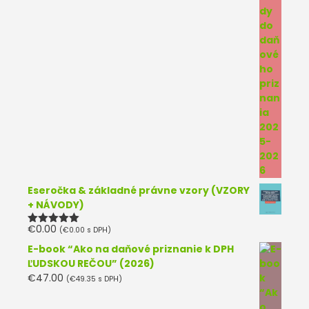
Eseročka & základné právne vzory (VZORY
+ NÁVODY)
€
0.00
(
€
0.00
s DPH)
Hodnotenie
5.00
z 5
E-book “Ako na daňové priznanie k DPH
ĽUDSKOU REČOU” (2026)
€
47.00
(
€
49.35
s DPH)