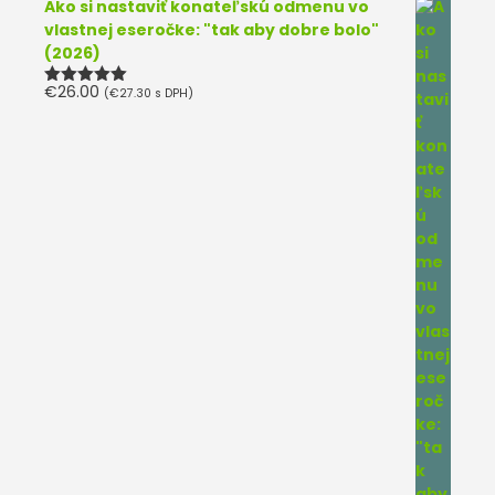
Ako si nastaviť konateľskú odmenu vo
vlastnej eseročke: "tak aby dobre bolo"
(2026)
€
26.00
(
€
27.30
s DPH)
Hodnotenie
5.00
z 5