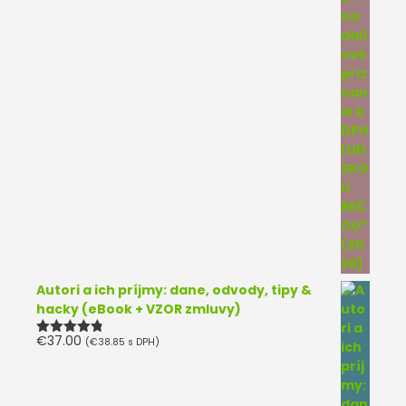
Autori a ich príjmy: dane, odvody, tipy &
hacky (eBook + VZOR zmluvy)
€
37.00
(
€
38.85
s DPH)
Hodnotenie
4.75
z 5