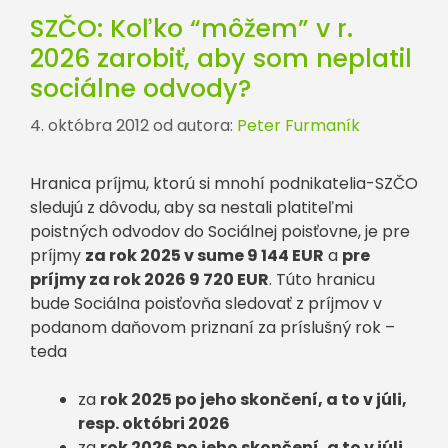
SZČO: Koľko “môžem” v r.
2026 zarobiť, aby som neplatil
sociálne odvody?
4. októbra 2012
od autora:
Peter Furmaník
Hranica príjmu, ktorú si mnohí podnikatelia-SZČO
sledujú z dôvodu, aby sa nestali platiteľmi
poistných odvodov do Sociálnej poisťovne, je pre
príjmy
za rok 2025 v sume 9 144 EUR
a
pre
príjmy za rok 2026 9 720 EUR
. Túto hranicu
bude Sociálna poisťovňa sledovať z príjmov v
podanom daňovom priznaní za príslušný rok –
teda
za
rok 2025 po jeho skončení, a to
v júli,
resp. októbri 2026
za
rok 2026 po jeho skončení, a to
v júli,