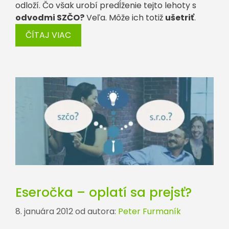
odloží. Čo však urobí predĺženie tejto lehoty s
odvodmi SZČO?
Veľa. Môže ich totiž
ušetriť
.
ČÍTAJ VIAC
Eseročka – oplatí sa prejsť?
8. januára 2012
od autora:
Peter Furmaník