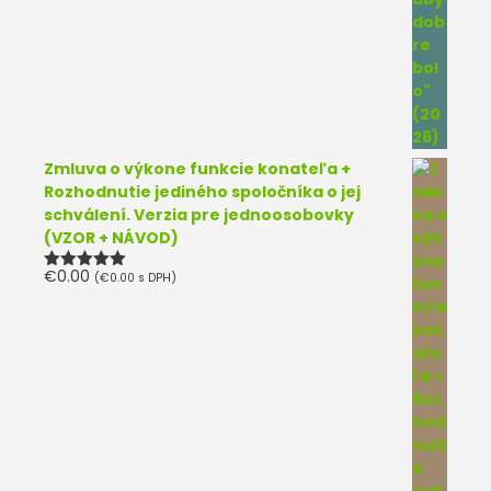
Zmluva o výkone funkcie konateľa +
Rozhodnutie jediného spoločníka o jej
schválení. Verzia pre jednoosobovky
(VZOR + NÁVOD)
€
0.00
(
€
0.00
s DPH)
Hodnotenie
5.00
z 5