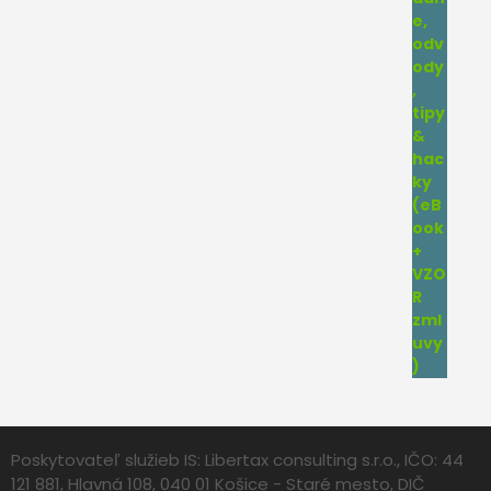
Poskytovateľ služieb IS: Libertax consulting s.r.o., IČO: 44
121 881, Hlavná 108, 040 01 Košice - Staré mesto, DIČ