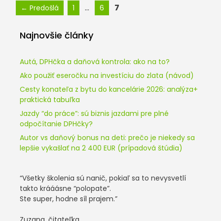
Stránka
Stránka
Stránka
…
7
←
Predošlá
1
6
Najnovšie články
Autá, DPHčka a daňová kontrola: ako na to?
Ako použiť eseročku na investíciu do zlata (návod)
Cesty konateľa z bytu do kancelárie 2026: analýza+
praktická tabuľka
Jazdy “do práce”: sú biznis jazdami pre plné
odpočítanie DPHčky?
Autor vs daňový bonus na deti: prečo je niekedy sa
lepšie vykašlať na 2 400 EUR (prípadová štúdia)
“Všetky školenia sú nanič, pokiaľ sa to nevysvetlí
takto krááásne “polopate”.
Ste super, hodne síl prajem.”
Zuzana, čitateľka