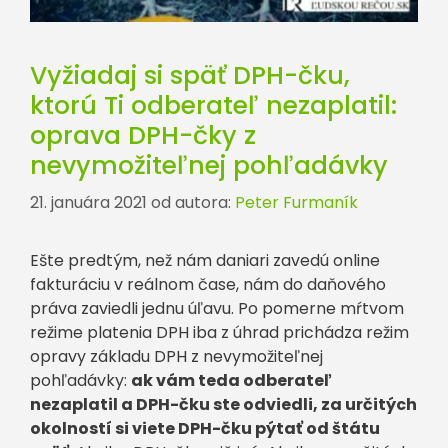
Vyžiadaj si späť DPH-čku,
ktorú Ti odberateľ nezaplatil:
oprava DPH-čky z
nevymožiteľnej pohľadávky
21. januára 2021
od autora:
Peter Furmaník
Ešte predtým, než nám daniari zavedú online
fakturáciu v reálnom čase, nám do daňového
práva zaviedli jednu úľavu. Po pomerne mŕtvom
režime platenia DPH iba z úhrad prichádza režim
opravy základu DPH z nevymožiteľnej
pohľadávky:
ak vám teda odberateľ
nezaplatil a DPH-čku ste odviedli, za určitých
okolností si viete DPH-čku pýtať od štátu