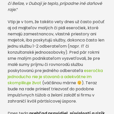
či Belize, v Dubaji je teplo, prípadne iné daňové
raje.
“
Vtip je v tom, že takéto vety dnes už často počuť
aj od majiteľov malých či pidi eseročiek, ktoré
nemajú zamestnancov, vlastné priestory ani
majetok, iba poskytujú služby, dokonca často len
jednu službu 1-2 odberateľom (napr. IT či
konzultanské jednoosobovky). Pred pár rokmi
sme malým podnikateľom vysvetľovali, že pre
malé sumy príjmu či rovnorodú službu
poskytovanú pre jedného odberateľa
eseročka
jednoducho nie je stavaná a adekvátne im
skomplikuje život
(väčšinou márne
). Teraz
bude na rade priniesť triezvosť do podobne
impulzívnych túžob a želaní založiť si firmu v
zahraničí kvôli pártisícovej úspore.
Dnes teda
prehľad pravidiel, súvislostí a rizík,