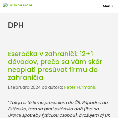
Preskočiť
Menu
na
obsah
DPH
Eseročka v zahraničí: 12+1
dôvodov, prečo sa vám skôr
neoplatí presúvať firmu do
zahraničia
1. februára 2024
od autora:
Peter Furmaník
“
Tak ja si tú firmu presuniem do ČR. Prípadne do
Estónska, tam sa platí estónska daň (iba na
úrovni spotreby fyzickou osobou). Zvažujem aj UK