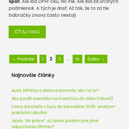
späť
. Ale iba DPH-čku, nič iné. Ale iba za určitých
podmienok. A tých je dosť. Až tak, že to za tie
babračky znova často nestojí.
ČÍTAJ VIAC
Stránka
Stránka
Stránka
Stránka
2
…
←
Predošlá
1
3
14
Ďalšia
→
Najnovšie články
Autá, DPHčka a daňová kontrola: ako na to?
Ako použiť eseročku na investíciu do zlata (návod)
Cesty konateľa z bytu do kancelárie 2026: analýza+
praktická tabuľka
Jazdy “do práce”: sú biznis jazdami pre plné
odpočítanie DPHčky?