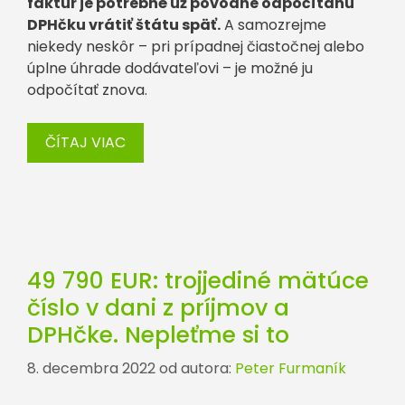
faktúr je potrebné už pôvodne odpočítanú
DPHčku vrátiť štátu späť.
A samozrejme
niekedy neskôr – pri prípadnej čiastočnej alebo
úplne úhrade dodávateľovi – je možné ju
odpočítať znova.
ČÍTAJ VIAC
49 790 EUR: trojjediné mätúce
číslo v dani z príjmov a
DPHčke. Nepleťme si to
8. decembra 2022
od autora:
Peter Furmaník