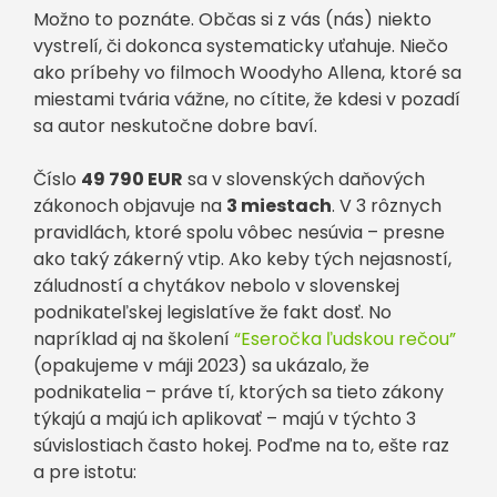
Možno to poznáte. Občas si z vás (nás) niekto
vystrelí, či dokonca systematicky uťahuje. Niečo
ako príbehy vo filmoch Woodyho Allena, ktoré sa
miestami tvária vážne, no cítite, že kdesi v pozadí
sa autor neskutočne dobre baví.
Číslo
49 790 EUR
sa v slovenských daňových
zákonoch objavuje na
3 miestach
. V 3 rôznych
pravidlách, ktoré spolu vôbec nesúvia – presne
ako taký zákerný vtip. Ako keby tých nejasností,
záludností a chytákov nebolo v slovenskej
podnikateľskej legislatíve že fakt dosť. No
napríklad aj na školení
“Eseročka ľudskou rečou”
(opakujeme v máji 2023) sa ukázalo, že
podnikatelia – práve tí, ktorých sa tieto zákony
týkajú a majú ich aplikovať – majú v týchto 3
súvislostiach často hokej. Poďme na to, ešte raz
a pre istotu: