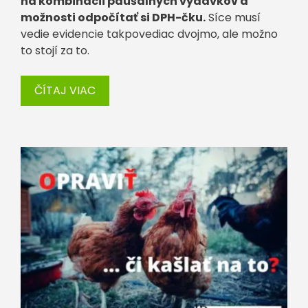
na kombinácii paušálnych výdavkov a
možnosti odpočítať si DPH-čku.
Síce musí
vedie evidencie takpovediac dvojmo, ale možno
to stojí za to.
ČÍTAJ VIAC