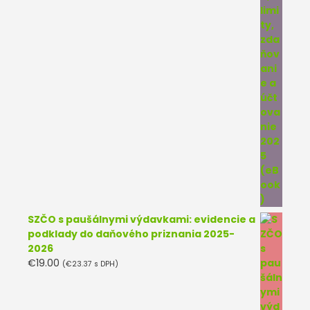
SZČO s paušálnymi výdavkami: evidencie a
podklady do daňového priznania 2025-
2026
€
19.00
(
€
23.37
s DPH)