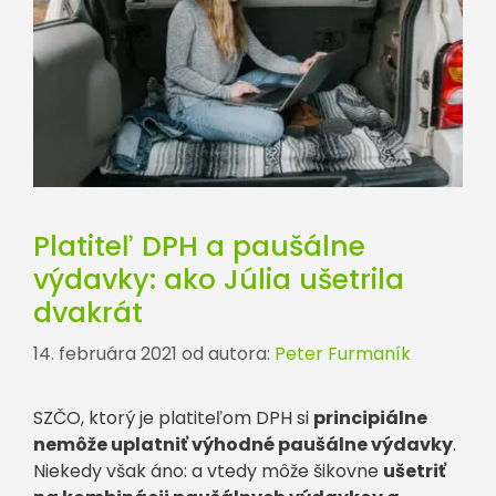
Platiteľ DPH a paušálne
výdavky: ako Júlia ušetrila
dvakrát
14. februára 2021
od autora:
Peter Furmaník
SZČO, ktorý je platiteľom DPH si
principiálne
nemôže uplatniť výhodné paušálne výdavky
.
Niekedy však áno: a vtedy môže šikovne
ušetriť