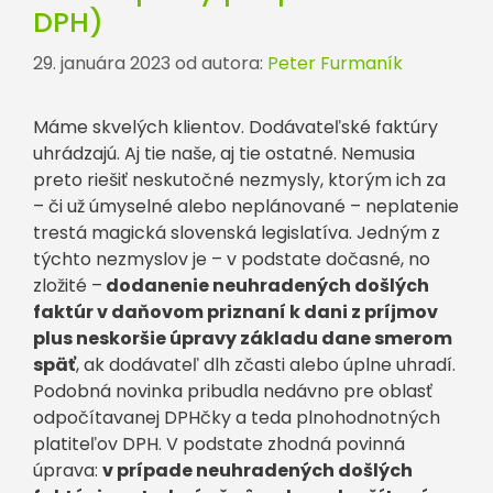
DPH)
29. januára 2023
od autora:
Peter Furmaník
Máme skvelých klientov. Dodávateľské faktúry
uhrádzajú. Aj tie naše, aj tie ostatné. Nemusia
preto riešiť neskutočné nezmysly, ktorým ich za
– či už úmyselné alebo neplánované – neplatenie
trestá magická slovenská legislatíva. Jedným z
týchto nezmyslov je – v podstate dočasné, no
zložité –
dodanenie neuhradených došlých
faktúr v daňovom priznaní k dani z príjmov
plus neskoršie úpravy základu dane smerom
späť
, ak dodávateľ dlh zčasti alebo úplne uhradí.
Podobná novinka pribudla nedávno pre oblasť
odpočítavanej DPHčky a teda plnohodnotných
platiteľov DPH. V podstate zhodná povinná
úprava:
v prípade neuhradených došlých