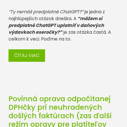
“Ty nemáš predplatné ChatGPT?”
je jedna z
najhlúpejších otázok dneška. A
“môžem si
predplatné ChatGPT uplatniť v daňových
výdavkoch eseročky?”
je zas otázka častá. A
celkom k veci. Poďme na to.
ČÍTAJ VIAC
Povinná oprava odpočítanej
DPHčky pri neuhradených
došlých faktúrach (zas ďalší
režim opravy pre platiteľov