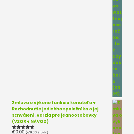
Zmluva o výkone funkcie konateľa +
Rozhodnutie jediného spoločníka o jej
schválení. Verzia pre jednoosobovky
(VZOR + NÁVOD)
€
0.00
(
€
0.00
s DPH)
Hodnotenie