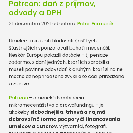
Patreon: daň z príjmov,
odvody a DPH
21. decembra 2021
od autora:
Peter Furmaník
Umelci v minulosti hladovali, časť tých
šťastnejších sponzorovali bohatí mecenáši.
Neskôr Európu pokazili dotácie – tj peniaze
zadarmo, z daní jedných, ktorí ich zarobili a
museli povinne odovzdať, k druhým, ktorí si na ne
možno až neprirodzene zvykli ako čosi prirodzené
a zdravé.
Patreon
– americká kombinácia
mikromecenášstva a crowdfundingu – je
akokeby
slobodnejšia, trhová a najmä
dobrovoľná forma podpory či financovania
umelcov a autorov.
Výtvarníci, fotografi,