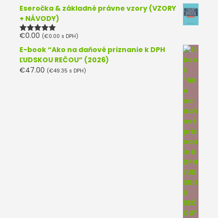
Eseročka & základné právne vzory (VZORY
+ NÁVODY)
€
0.00
(
€
0.00
s DPH)
Hodnotenie
5.00
z 5
E-book “Ako na daňové priznanie k DPH
ĽUDSKOU REČOU” (2026)
€
47.00
(
€
49.35
s DPH)