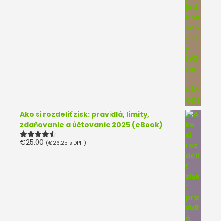
Ako si rozdeliť zisk: pravidlá, limity,
zdaňovanie a účtovanie 2025 (eBook)
€
25.00
(
€
26.25
s DPH)
Hodnotenie
4.50
z 5