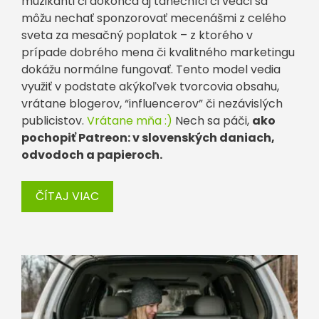
muzikanti či dokonca aj tanečníci či vedci sa
môžu nechať sponzorovať mecenášmi z celého
sveta za mesačný poplatok – z ktorého v
prípade dobrého mena či kvalitného marketingu
dokážu normálne fungovať. Tento model vedia
využiť v podstate akýkoľvek tvorcovia obsahu,
vrátane blogerov, “influencerov” či nezávislých
publicistov.
Vrátane mňa :)
Nech sa páči,
ako
pochopiť Patreon: v slovenských daniach,
odvodoch a papieroch.
ČÍTAJ VIAC