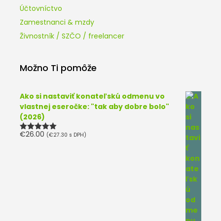
Účtovníctvo
Zamestnanci & mzdy
Živnostník / SZČO / freelancer
Možno Ti pomôže
Ako si nastaviť konateľskú odmenu vo
vlastnej eseročke: "tak aby dobre bolo"
(2026)
€
26.00
(
€
27.30
s DPH)
Hodnotenie
5.00
z 5