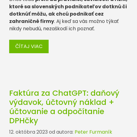
ktoré sa slovenských podnikateľov dotknú či
dotknúť môžu, ak chcú podnikať cez
zahraničné firmy
. Aj keď sa vás možno týkať
nikdy nebudú, nezaškodí ich poznať.
ČÍTAJ VIAC
Faktúra za ChatGPT: daňový
výdavok, účtovný náklad +
účtovanie a odpočítanie
DPHčky
12. októbra 2023
od autora:
Peter Furmaník