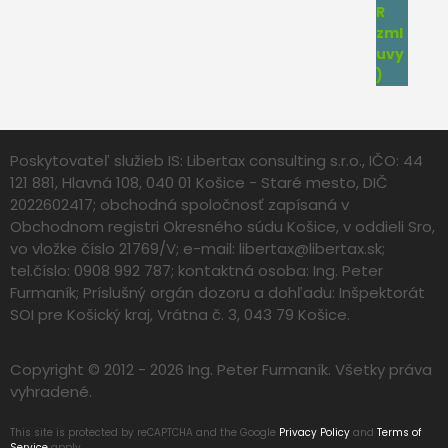
Poskytovateľ služieb IS: Libertax consulting s.r.o., IČO: 44
121 881, Hlavná 108, 040 01 Košice - Staré mesto, DIČ
2022602417; obchodná spoločnosť zapísaná v
Obchodnom registri Okresného súdu Košice, v oddieli Sro,
vo vložke číslo 21769/V; e-mail:
libertax@libertax.sk
;
tel.číslo: 0908 992 787; kontaktná osoba: Ing. Peter
Furmaník; Príslušný orgán dozoru a dohľadu: Inšpektorát
SOI pre Košický kraj, Vrátna č. 3, 043 79 Košice.
Copyright © 2012 - 2026 Ing. Peter Furmaník. Všetky práva
vyhradené.
This site is protected by reCAPTCHA and the Google
Privacy Policy
and
Terms of
Service
apply.