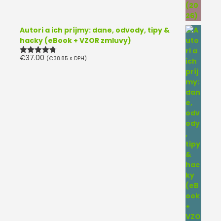
Autori a ich príjmy: dane, odvody, tipy &
hacky (eBook + VZOR zmluvy)
€
37.00
(
€
38.85
s DPH)
Hodnotenie
4.75
z 5