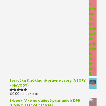
Eseročka & základné právne vzory (VZORY
+ NÁVODY)
€
0.00
(
€
0.00
s DPH)
Hodnotenie
5.00
z 5
E-book “Ako na daňové priznanie k DPH
ĽUDSKOU REČOU” (2026)