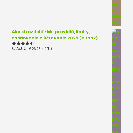
Ako si rozdeliť zisk: pravidlá, limity,
zdaňovanie a účtovanie 2025 (eBook)
€
25.00
(
€
26.25
s DPH)
Hodnotenie
4.50
z 5