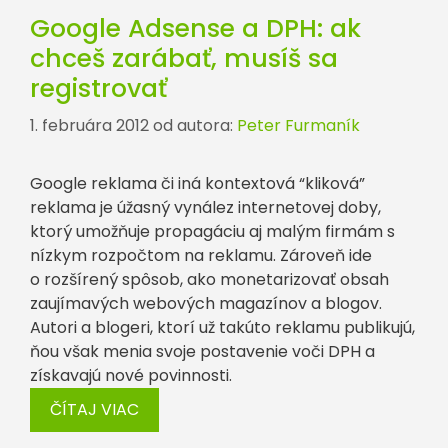
Google Adsense a DPH: ak
chceš zarábať, musíš sa
registrovať
1. februára 2012
od autora:
Peter Furmaník
Google reklama či iná kontextová “kliková”
reklama je úžasný vynález internetovej doby,
ktorý umožňuje propagáciu aj malým firmám s
nízkym rozpočtom na reklamu. Zároveň ide
o rozšírený spôsob, ako monetarizovať obsah
zaujímavých webových magazínov a blogov.
Autori a blogeri, ktorí už takúto reklamu publikujú,
ňou však menia svoje postavenie voči DPH a
získavajú nové povinnosti.
ČÍTAJ VIAC