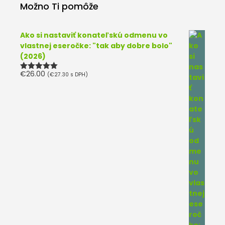
Možno Ti pomôže
Ako si nastaviť konateľskú odmenu vo
vlastnej eseročke: "tak aby dobre bolo"
(2026)
€
26.00
(
€
27.30
s DPH)
Hodnotenie
5.00
z 5