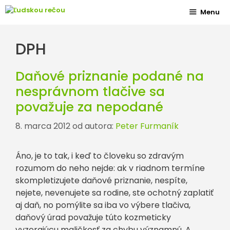
Preskočiť
Menu
na
obsah
DPH
Daňové priznanie podané na
nesprávnom tlačive sa
považuje za nepodané
8. marca 2012
od autora:
Peter Furmaník
Áno, je to tak, i keď to človeku so zdravým
rozumom do neho nejde: ak v riadnom termíne
skompletizujete daňové priznanie, nespíte,
nejete, nevenujete sa rodine, ste ochotný zaplatiť
aj daň, no pomýlite sa iba vo výbere tlačiva,
daňový úrad považuje túto kozmeticky
vyzerajúcu maličkosť za chybu významnú. A