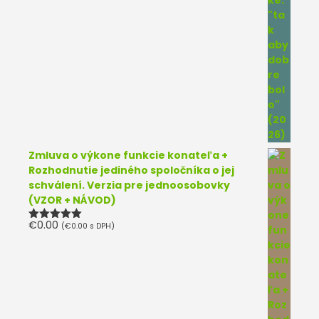
Zmluva o výkone funkcie konateľa +
Rozhodnutie jediného spoločníka o jej
schválení. Verzia pre jednoosobovky
(VZOR + NÁVOD)
€
0.00
(
€
0.00
s DPH)
Hodnotenie
5.00
z 5