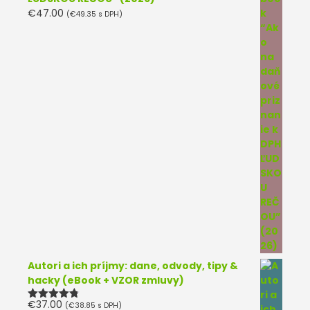
€
47.00
(
€
49.35
s DPH)
Autori a ich príjmy: dane, odvody, tipy &
hacky (eBook + VZOR zmluvy)
€
37.00
(
€
38.85
s DPH)
Hodnotenie