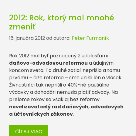
2012: Rok, ktorý mal mnohé
zmeniť
16. januára 2012
od autora:
Peter Furmaník
Rok 2012 mal byť poznačený 2 udalosťami:
daňovo-odvodovou reformou
a údajným
koncom sveta. To druhé zatiaľ neprišlo a tomu
prvému – čiže reforme – sme unikli len o vlások.
Živnostníci tak neprišli o 40%-né paušálne
výdavky a dohodári nemusia platiť odvody. Na
prelome rokov sa však aj bez reformy
novelizoval celý rad daňových, odvodových
a účtovníckych zákonov
.
ČÍTAJ VIAC