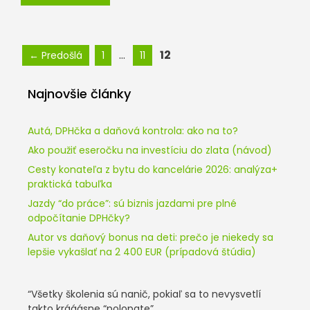
Stránka
Stránka
Stránka
…
12
←
Predošlá
1
11
Najnovšie články
Autá, DPHčka a daňová kontrola: ako na to?
Ako použiť eseročku na investíciu do zlata (návod)
Cesty konateľa z bytu do kancelárie 2026: analýza+
praktická tabuľka
Jazdy “do práce”: sú biznis jazdami pre plné
odpočítanie DPHčky?
Autor vs daňový bonus na deti: prečo je niekedy sa
lepšie vykašlať na 2 400 EUR (prípadová štúdia)
“Všetky školenia sú nanič, pokiaľ sa to nevysvetlí
takto krááásne “polopate”.