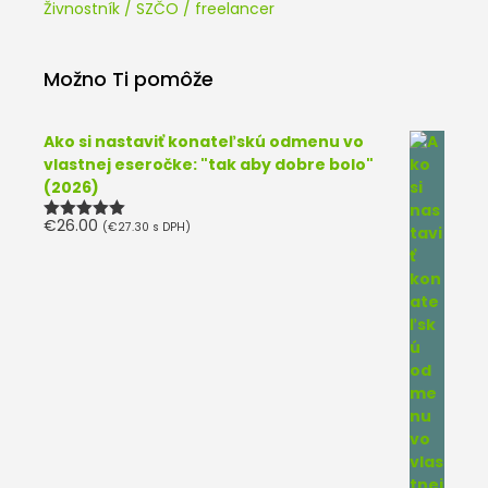
Živnostník / SZČO / freelancer
Možno Ti pomôže
Ako si nastaviť konateľskú odmenu vo
vlastnej eseročke: "tak aby dobre bolo"
(2026)
€
26.00
(
€
27.30
s DPH)
Hodnotenie
5.00
z 5