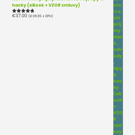
hacky (eBook + VZOR zmluvy)
€
37.00
(
€
38.85
s DPH)
Hodnotenie
4.75
z 5