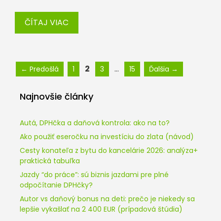
ČÍTAJ VIAC
Stránka
Stránka
Stránka
Stránka
2
…
←
Predošlá
1
3
15
Ďalšia
→
Najnovšie články
Autá, DPHčka a daňová kontrola: ako na to?
Ako použiť eseročku na investíciu do zlata (návod)
Cesty konateľa z bytu do kancelárie 2026: analýza+
praktická tabuľka
Jazdy “do práce”: sú biznis jazdami pre plné
odpočítanie DPHčky?
Autor vs daňový bonus na deti: prečo je niekedy sa
lepšie vykašlať na 2 400 EUR (prípadová štúdia)