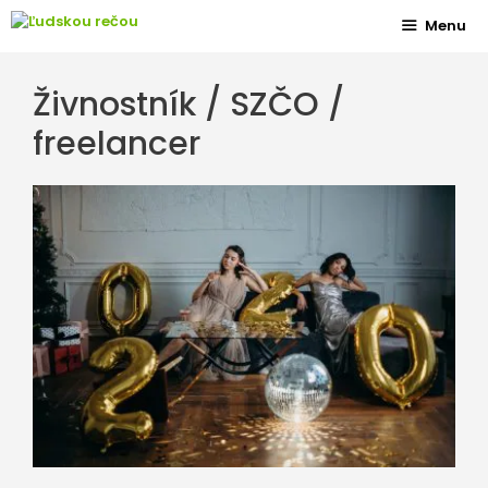
Preskočiť
Menu
na
obsah
Živnostník / SZČO /
freelancer