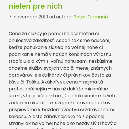
nielen pre nich
7. novembra 2019
od autora:
Peter Furmaník
Cena za služby je pomerne ošemetná či
chúlostivá záležitosť. Aspoň tak sme naučení,
keďže ponúkanie služieb na voľnej nohe či
podnikanie nemá v našich končinách výraznú
tradíciu a a kým si voľnú nohu sami neskúsime,
chceme služby svojich viac či menej známych
opravárov, elektrikárov či právnikov často za
kávu či fľašku. Akákoľvek cena – najmä tá
profesionálnejšia – nás už dokáže minimálne
uraziť, vtip je však v tom, že očakávaním služieb
zadarmo akurát tak svojim známym profíkov
prispievame k bezdomovectvu či zdravotnému
kolapsu. A ešte zábavnejšie je to z opačnej
strany: ak na voľnej nohe ako nezávislý trhový a