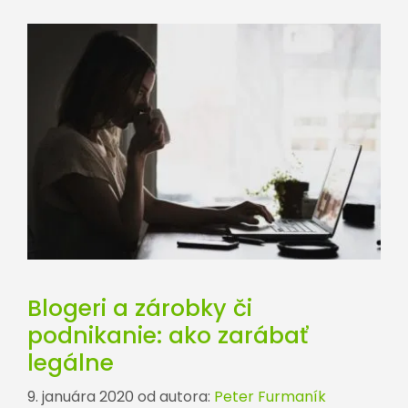
Blogeri a zárobky či
podnikanie: ako zarábať
legálne
9. januára 2020
od autora:
Peter Furmaník