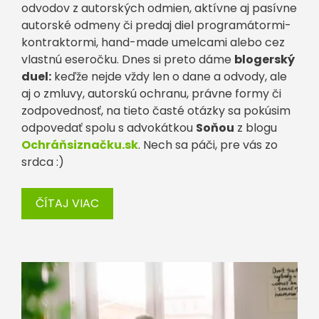
odvodov z autorských odmien, aktívne aj pasívne
autorské odmeny či predaj diel programátormi-
kontraktormi, hand-made umelcami alebo cez
vlastnú eseročku. Dnes si preto dáme
blogerský
duel:
keďže nejde vždy len o dane a odvody, ale
aj o zmluvy, autorskú ochranu, právne formy či
zodpovednosť, na tieto časté otázky sa pokúsim
odpovedať spolu s advokátkou
Soňou
z blogu
Ochráňsiznačku.sk
. Nech sa páči, pre vás zo
srdca :)
ČÍTAJ VIAC