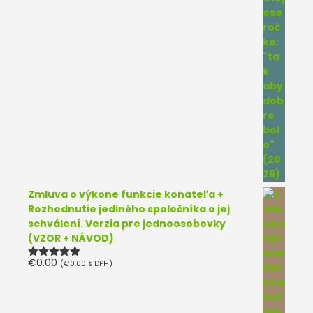
Zmluva o výkone funkcie konateľa +
Rozhodnutie jediného spoločníka o jej
schválení. Verzia pre jednoosobovky
(VZOR + NÁVOD)
€
0.00
(
€
0.00
s DPH)
Hodnotenie
5.00
z 5