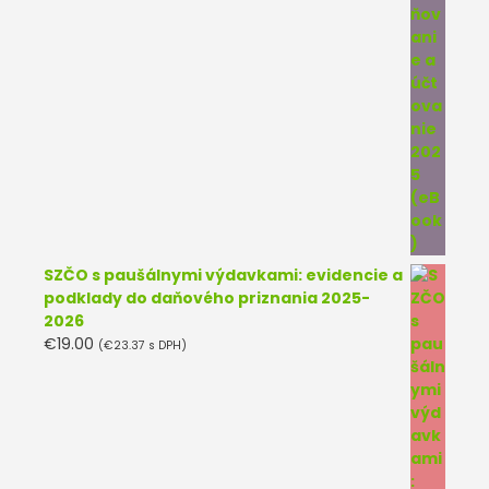
SZČO s paušálnymi výdavkami: evidencie a
podklady do daňového priznania 2025-
2026
€
19.00
(
€
23.37
s DPH)