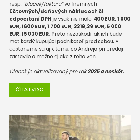
resp.
“bloček/faktúru”
vo firemných
účtovných/daňových nákladoch či
odpočítaní DPH
je však nie málo:
400 EUR, 1 000
EUR, 1600 EUR, 1 700 EUR, 3319,39 EUR, 5 000
EUR, 15 000 EUR.
Preto nezaškodí, ak ich bude
mať každý kupujúci podnikateľ pred sebou. A
dostaneme sa aj k tomu, čo Andreja pri predaji
zastavilo a možno aj ako z toho von.
Článok je aktualizovaný pre rok
2025 a neskôr.
ČÍTAJ VIAC