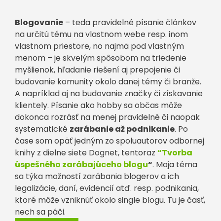
Blogovanie
– teda pravidelné písanie článkov
na určitú tému na vlastnom webe resp. inom
vlastnom priestore, no najmä pod vlastným
menom – je skvelým spôsobom na triedenie
myšlienok, hľadanie riešení aj prepojenie či
budovanie komunity okolo danej témy či branže.
A napríklad aj na budovanie značky či získavanie
klientely. Písanie ako hobby sa občas môže
dokonca rozrásť na menej pravidelné či naopak
systematické
zarábanie až podnikanie
. Po
čase som opäť jedným zo spoluautorov odbornej
knihy z dielne siete Dognet, tentoraz
“Tvorba
úspešného zarábajúceho blogu
“
. Moja téma
sa týka možností zarábania blogerov a ich
legalizácie, daní, evidencií atď. resp. podnikania,
ktoré môže vzniknúť okolo single blogu. Tu je časť,
nech sa páči.