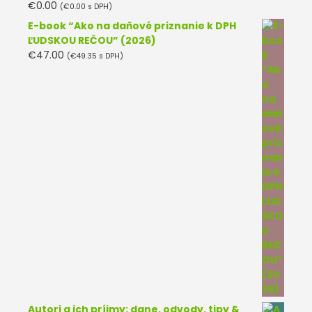
€
0.00
(
€
0.00
s DPH)
Hodnotenie
5.00
z 5
E-book “Ako na daňové priznanie k DPH
ĽUDSKOU REČOU” (2026)
€
47.00
(
€
49.35
s DPH)
Autori a ich príjmy: dane, odvody, tipy &