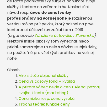
de facto podnikateľský subjekt ponúkate svoje
služby klientom na voľnom trhu. Nasledujúci
návod resp.
úvod do cenotvorby
profesionálov na voľnej nohe
je rozšírenou
verziou môjho príspevku, ktorý odznel na prvej
konferencii účtovníkov začiatkom r. 2019
(organizovalo
Združenie účtovníkov Slovenska
)
.
Niektoré inside pikošky som vynechal, niečo
pridal, samozrejme to celé s dávkou subjektivity,
no použiteľné pre všetkých profíkov na voľnej
nohe.
Obsah
Ako si Jožo objednal služby
Cena vs časový fond = kvalita
A pritom vôbec nejde o cenu. Alebo: poznaj
svojho klienta (marketing)
Cena nízka resp. cena vysoká
Trochu teórie: funkcie ceny