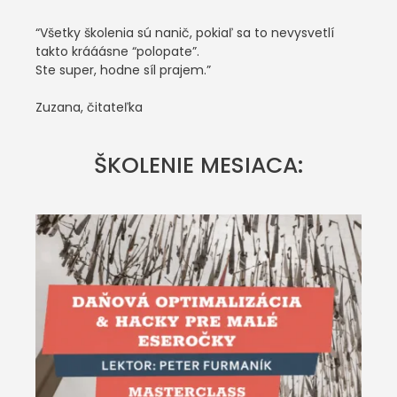
“Všetky školenia sú nanič, pokiaľ sa to nevysvetlí
takto krááásne “polopate”.
Ste super, hodne síl prajem.”
Zuzana, čitateľka
ŠKOLENIE MESIACA: