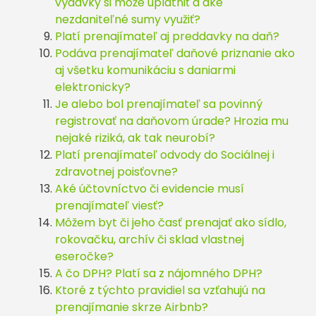
výdavky si môže uplatniť a aké
nezdaniteľné sumy využiť?
Platí prenajímateľ aj preddavky na daň?
Podáva prenajímateľ daňové priznanie ako
aj všetku komunikáciu s daniarmi
elektronicky?
Je alebo bol prenajímateľ sa povinný
registrovať na daňovom úrade? Hrozia mu
nejaké riziká, ak tak neurobí?
Platí prenajímateľ odvody do Sociálnej i
zdravotnej poisťovne?
Aké účtovníctvo či evidencie musí
prenajímateľ viesť?
Môžem byt či jeho časť prenajať ako sídlo,
rokovačku, archív či sklad vlastnej
eseročke?
A čo DPH? Platí sa z nájomného DPH?
Ktoré z týchto pravidiel sa vzťahujú na
prenajímanie skrze Airbnb?