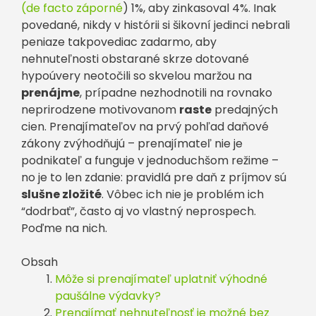
(de facto záporné
) 1%, aby zinkasoval 4%. Inak
povedané, nikdy v histórii si šikovní jedinci nebrali
peniaze takpovediac zadarmo, aby
nehnuteľnosti obstarané skrze dotované
hypoúvery neotočili so skvelou maržou na
prenájme
, prípadne nezhodnotili na rovnako
neprirodzene motivovanom
raste
predajných
cien. Prenajímateľov na prvý pohľad daňové
zákony zvýhodňujú – prenajímateľ nie je
podnikateľ a funguje v jednoduchšom režime –
no je to len zdanie: pravidlá pre daň z príjmov sú
slušne zložité
. Vôbec ich nie je problém ich
“dodrbať”, často aj vo vlastný neprospech.
Poďme na nich.
Obsah
Môže si prenajímateľ uplatniť výhodné
paušálne výdavky?
Prenajímať nehnuteľnosť je možné bez