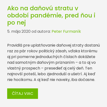
Ako na daňovú stratu v
období pandémie, pred ňou i
po nej
5. mája 2020
od autora:
Peter Furmaník
Pravidlá pre uplatňovanie daňovej straty dostanú
raz za pár rokov politický zásah, vďaka ktorému
aj pri pomerne jednoduchých číslach dokážete
nad samotným daňovým priznaním – a to aj vo
vlastný prospech – presedieť aj celý deň. Ten
najnovší poteší, lebo zjednoduší a ušetrí. Aj keď
nie hocikomu. A aj keď nie naveky, iba dočasne.
ČÍTAJ VIAC