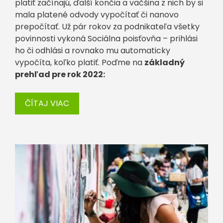
platiť začínajú, ďalší končia a väčšina z nich by si
mala platené odvody vypočítať či nanovo
prepočítať. Už pár rokov za podnikateľa všetky
povinnosti vykoná Sociálna poisťovňa – prihlási
ho či odhlási a rovnako mu automaticky
vypočíta, koľko platiť. Poďme na
základný
prehľad pre rok 2022:
ČÍTAJ VIAC