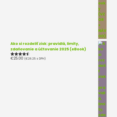
Ako si rozdeliť zisk: pravidlá, limity,
zdaňovanie a účtovanie 2025 (eBook)
€
25.00
(
€
26.25
s DPH)
Hodnotenie
4.50
z 5