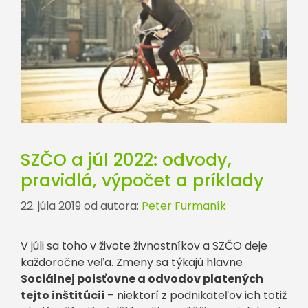
SZČO a júl 2022: odvody,
pravidlá, výpočet a príklady
22. júla 2019
od autora:
Peter Furmaník
V júli sa toho v živote živnostníkov a SZČO deje
každoročne veľa. Zmeny sa týkajú hlavne
Sociálnej poisťovne a odvodov platených
tejto inštitúcii
– niektorí z podnikateľov ich totiž