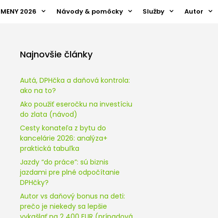
ZMENY 2026
Návody & pomôcky
Služby
Autor
Najnovšie články
Autá, DPHčka a daňová kontrola:
ako na to?
Ako použiť eseročku na investíciu
do zlata (návod)
Cesty konateľa z bytu do
kancelárie 2026: analýza+
praktická tabuľka
Jazdy “do práce”: sú biznis
jazdami pre plné odpočítanie
DPHčky?
Autor vs daňový bonus na deti:
prečo je niekedy sa lepšie
vykašlať na 2 400 EUR (prípadová