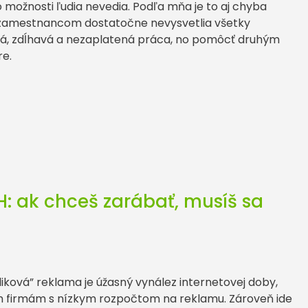
 možnosti ľudia nevedia. Podľa mňa je to aj chyba
 zamestnancom dostatočne nevysvetlia všetky
vná, zdĺhavá a nezaplatená práca, no pomôcť druhým
re.
: ak chceš zarábať, musíš sa
iková” reklama je úžasný vynález internetovej doby,
m firmám s nízkym rozpočtom na reklamu. Zároveň ide