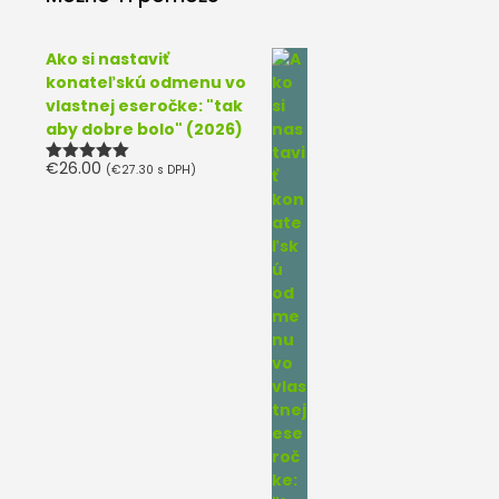
Ako si nastaviť
konateľskú odmenu vo
vlastnej eseročke: "tak
aby dobre bolo" (2026)
€
26.00
(
€
27.30
s DPH)
Hodnotenie
5.00
z 5