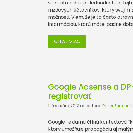
sa často zabúda. Jednoducho o tejto
mzdových účtovníkov, ktorý svojim
možnosti. Viem, že je to často otra
informáciou, ktorú máte, padne dob
ČÍTAJ VIAC
Google Adsense a DPH
registrovať
1. februára 2012
od autora:
Peter Furmaník
Google reklama či iná kontextová “kl
ktorý umožňuje propagáciu aj malý