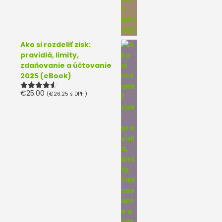
Ako si rozdeliť zisk:
pravidlá, limity,
zdaňovanie a účtovanie
2025 (eBook)
€
25.00
(
€
26.25
s DPH)
Hodnotenie
4.50
z 5