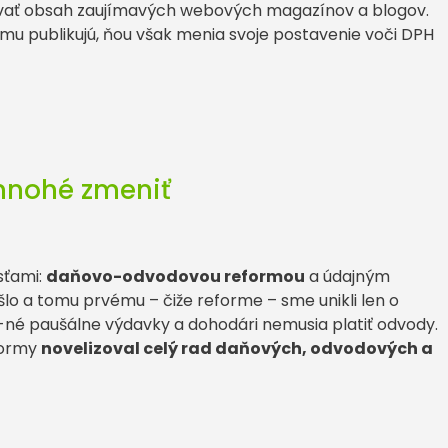
ovať obsah zaujímavých webových magazínov a blogov.
klamu publikujú, ňou však menia svoje postavenie voči DPH
 mnohé zmeniť
sťami:
daňovo-odvodovou reformou
a údajným
šlo a tomu prvému – čiže reforme – sme unikli len o
0%-né paušálne výdavky a dohodári nemusia platiť odvody.
formy
novelizoval celý rad daňových, odvodových a