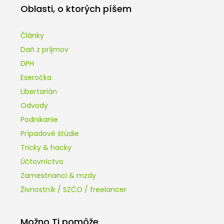
Oblasti, o ktorých píšem
Články
Daň z príjmov
DPH
Eseročka
Libertarián
Odvody
Podnikanie
Prípadové štúdie
Tricky & hacky
Účtovníctvo
Zamestnanci & mzdy
Živnostník / SZČO / freelancer
Možno Ti pomôže