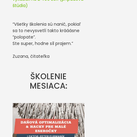
štúdia)
“Všetky školenia sú nanič, pokiaľ
sa to nevysvetlí takto krááásne
“polopate”.
Ste super, hodne síl prajem.”
Zuzana, čitateľka
ŠKOLENIE
MESIACA: