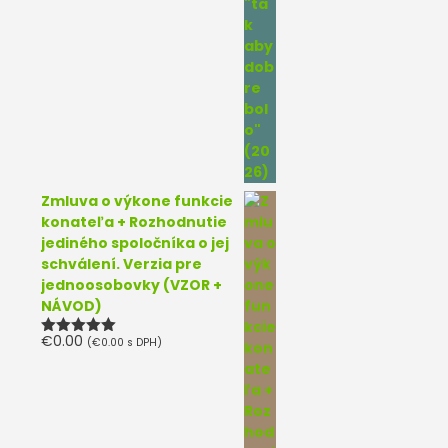
Zmluva o výkone funkcie
konateľa + Rozhodnutie
jediného spoločníka o jej
schválení. Verzia pre
jednoosobovky (VZOR +
NÁVOD)
€
0.00
(
€
0.00
s DPH)
Hodnotenie
5.00
z 5