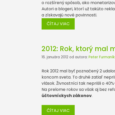
o rozšírený spôsob, ako monetariz
Autori a blogeri, ktorí už takúto re
a získavajú nové povinnosti.
ČÍTAJ VIAC
2012: Rok, ktorý mal
16. januára 2012
od autora:
Peter Furmaník
Rok 2012 mal byť poznačený 2 udalo
koncom sveta. To druhé zatiaľ nepri
vlások. Živnostníci tak neprišli o 4
Na prelome rokov sa však aj bez re
účtovníckych zákonov
.
ČÍTAJ VIAC