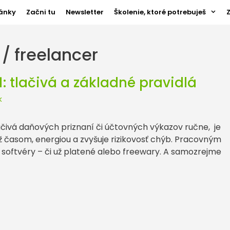
ánky
Začni tu
Newsletter
Školenie, ktoré potrebuješ
 / freelancer
: tlačivá a základné pravidlá
k
lačivá daňových priznaní či účtovných výkazov ručne, je
ž časom, energiou a zvyšuje rizikovosť chýb. Pracovným
softvéry – či už platené alebo freewary. A samozrejme