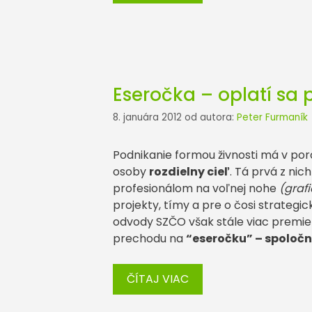
Eseročka – oplatí sa p
8. januára 2012
od autora:
Peter Furmaník
Podnikanie formou živnosti má v por
osoby
rozdielny cieľ
. Tá prvá z nic
profesionálom na voľnej nohe
(grafi
projekty, tímy a pre o čosi strategi
odvody SZČO však stále viac premie
prechodu na
“eseročku” – spoloč
ČÍTAJ VIAC