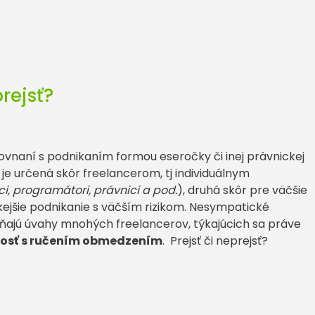
rejsť?
ovnaní s podnikaním formou eseročky či inej právnickej
h je určená skôr freelancerom, tj individuálnym
ci, programátori, právnici a pod.
), druhá skôr pre väčšie
ckejšie podnikanie s väčším rizikom. Nesympatické
ňajú úvahy mnohých freelancerov, týkajúcich sa práve
nosť s ručením obmedzením
. Prejsť či neprejsť?