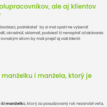
olupracovníkov, ale aj klientov
k
pôsobiaci, podnikateľ by si mal opatrne vyberať
diť, okradnúť, sklamať, podviesť či nenaplniť očakávania
vnakým sitom by mali prejsť aj vaši klienti.
 manželku i manžela, ktorý je
 či manželk
a, ktorý za posudzovaný rok nezarobil veľa,