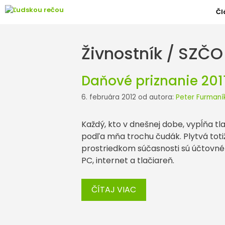
Preskočiť
Čl
na
obsah
Živnostník / SZČO
Daňové priznanie 2011
6. februára 2012
od autora:
Peter Furmaní
Každý, kto v dnešnej dobe, vypĺňa t
podľa mňa trochu čudák. Plytvá toti
prostriedkom súčasnosti sú účtovné 
PC, internet a tlačiareň.
ČÍTAJ VIAC