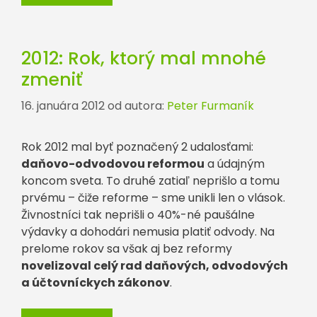
2012: Rok, ktorý mal mnohé
zmeniť
16. januára 2012
od autora:
Peter Furmaník
Rok 2012 mal byť poznačený 2 udalosťami:
daňovo-odvodovou reformou
a údajným
koncom sveta. To druhé zatiaľ neprišlo a tomu
prvému – čiže reforme – sme unikli len o vlások.
Živnostníci tak neprišli o 40%-né paušálne
výdavky a dohodári nemusia platiť odvody. Na
prelome rokov sa však aj bez reformy
novelizoval celý rad daňových, odvodových
a účtovníckych zákonov
.