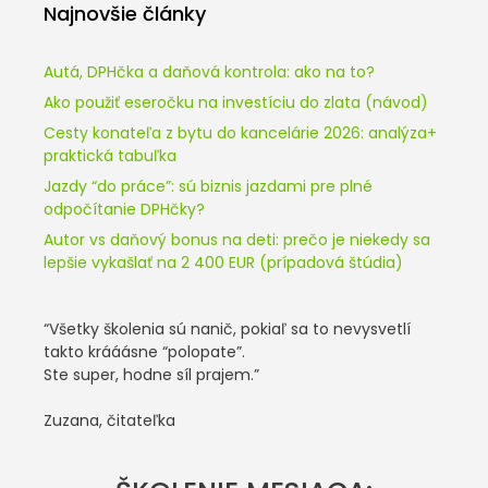
Najnovšie články
Autá, DPHčka a daňová kontrola: ako na to?
Ako použiť eseročku na investíciu do zlata (návod)
Cesty konateľa z bytu do kancelárie 2026: analýza+
praktická tabuľka
Jazdy “do práce”: sú biznis jazdami pre plné
odpočítanie DPHčky?
Autor vs daňový bonus na deti: prečo je niekedy sa
lepšie vykašlať na 2 400 EUR (prípadová štúdia)
“Všetky školenia sú nanič, pokiaľ sa to nevysvetlí
takto krááásne “polopate”.
Ste super, hodne síl prajem.”
Zuzana, čitateľka