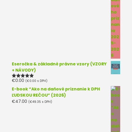
Eseročka & základné právne vzory (VZORY
+ NÁVODY)
€
0.00
(
€
0.00
s DPH)
Hodnotenie
5.00
z 5
E-book “Ako na daňové priznanie k DPH
ĽUDSKOU REČOU” (2026)
€
47.00
(
€
49.35
s DPH)