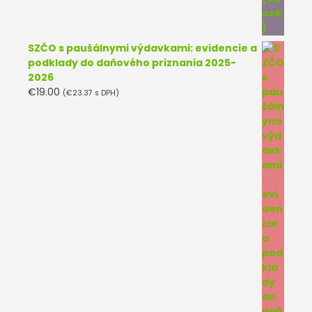
SZČO s paušálnymi výdavkami: evidencie a
podklady do daňového priznania 2025-
2026
€
19.00
(
€
23.37
s DPH)