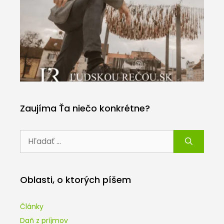
Zaujíma Ťa niečo konkrétne?
Hľadať:
Oblasti, o ktorých píšem
Články
Daň z príjmov