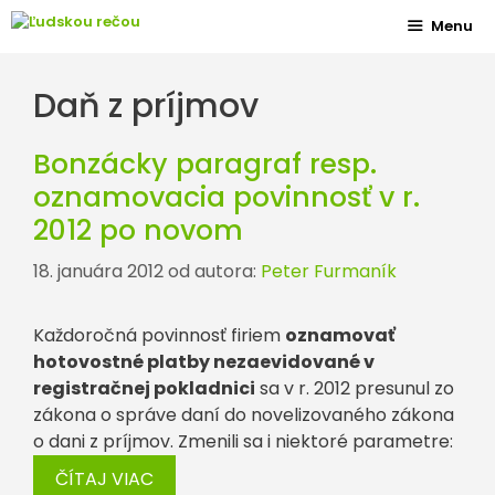
Preskočiť
Menu
na
obsah
Daň z príjmov
Bonzácky paragraf resp.
oznamovacia povinnosť v r.
2012 po novom
18. januára 2012
od autora:
Peter Furmaník
Každoročná povinnosť firiem
oznamovať
hotovostné platby nezaevidované v
registračnej pokladnici
sa v r. 2012 presunul zo
zákona o správe daní do novelizovaného zákona
o dani z príjmov. Zmenili sa i niektoré parametre:
ČÍTAJ VIAC