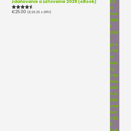
zdaňovanie a účtovanie 2025 (eBook)
€
25.00
(
€
26.25
s DPH)
Hodnotenie
4.50
z 5