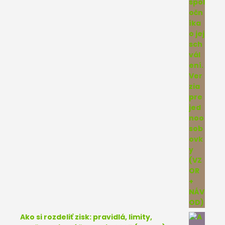
Ako si rozdeliť zisk: pravidlá, limity,