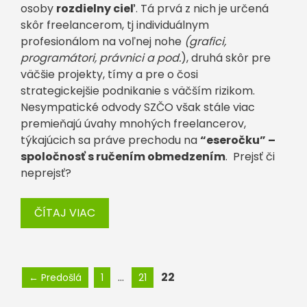
osoby
rozdielny cieľ
. Tá prvá z nich je určená
skôr freelancerom, tj individuálnym
profesionálom na voľnej nohe
(grafici,
programátori, právnici a pod.
), druhá skôr pre
väčšie projekty, tímy a pre o čosi
strategickejšie podnikanie s väčším rizikom.
Nesympatické odvody SZČO však stále viac
premieňajú úvahy mnohých freelancerov,
týkajúcich sa práve prechodu na
“eseročku” –
spoločnosť s ručením obmedzením
. Prejsť či
neprejsť?
ČÍTAJ VIAC
Stránka
Stránka
Stránka
…
22
←
Predošlá
1
21