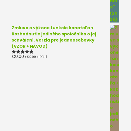
Zmluva o výkone funkcie konateľa +
Rozhodnutie jediného spoločníka o jej
schválení. Verzia pre jednoosobovky
(VZOR + NÁVOD)
€
0.00
(
€
0.00
s DPH)
Hodnotenie
5.00
z 5