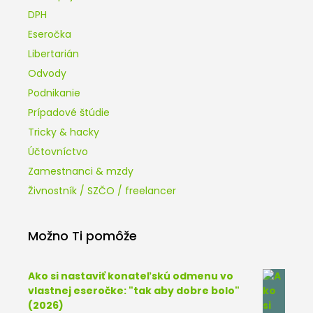
DPH
Eseročka
Libertarián
Odvody
Podnikanie
Prípadové štúdie
Tricky & hacky
Účtovníctvo
Zamestnanci & mzdy
Živnostník / SZČO / freelancer
Možno Ti pomôže
Ako si nastaviť konateľskú odmenu vo
vlastnej eseročke: "tak aby dobre bolo"
(2026)