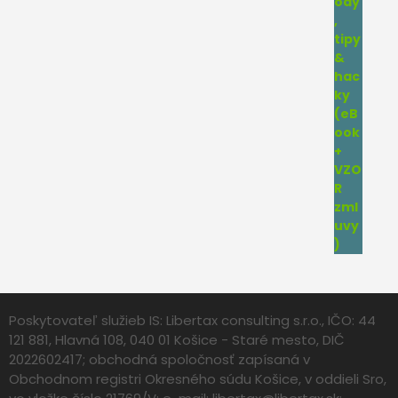
Poskytovateľ služieb IS: Libertax consulting s.r.o., IČO: 44
121 881, Hlavná 108, 040 01 Košice - Staré mesto, DIČ
2022602417; obchodná spoločnosť zapísaná v
Obchodnom registri Okresného súdu Košice, v oddieli Sro,