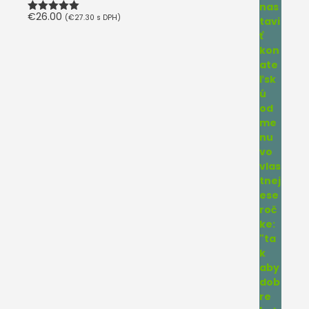
€
26.00
(
€
27.30
s DPH)
Hodnotenie
5.00
z 5