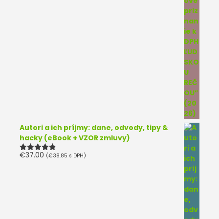
Autori a ich príjmy: dane, odvody, tipy &
hacky (eBook + VZOR zmluvy)
€
37.00
(
€
38.85
s DPH)
Hodnotenie
4.75
z 5