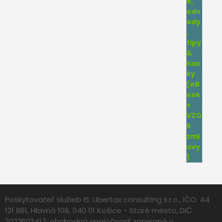
Poskytovateľ služieb IS: Libertax consulting s.r.o., IČO: 44
121 881, Hlavná 108, 040 01 Košice - Staré mesto, DIČ
2022602417; obchodná spoločnosť zapísaná v