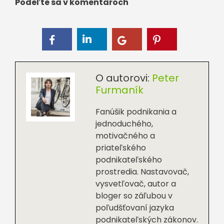
Podeľte sa v komentároch
O autorovi:
Peter
Furmaník
Fanúšik podnikania a
jednoduchého,
motivačného a
priateľského
podnikateľského
prostredia. Nastavovač,
vysvetľovač, autor a
bloger so záľubou v
poľudšťovaní jazyka
podnikateľských zákonov.