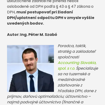
uskutočnené zdaniteľné plnenia neboli
oslobodené od DPH podľa § 43 a § 47 zákona o
DPH,
musí postupovať pri žiadaní
DPH/uplatnení odpočtu DPH v zmysle vyššie
uvedených bodov.
Autor: Ing. Péter M. Szabó
Poradca, taktik,
stratég a zakladateľ
spoločnosti
Accounting Slovakia,
spol. s r.o.
Špecializuje
sa na tuzemské a
medzinárodné
zdaňovanie z
hľadiska DPH, dane z
príjmov, daňovú optimalizáciu; účtovníctvo –
najmä podvojné účtovníctvo (finančné a