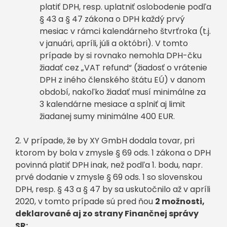
platiť DPH, resp. uplatniť oslobodenie podľa
§ 43 a § 47 zákona o DPH každý prvý
mesiac v rámci kalendárneho štvrťroka (t.j.
v januári, apríli, júli a októbri). V tomto
prípade by si rovnako nemohla DPH-čku
žiadať cez „VAT refund“ (žiadosť o vrátenie
DPH z iného členského štátu EÚ) v danom
období, nakoľko žiadať musí minimálne za
3 kalendárne mesiace a splniť aj limit
žiadanej sumy minimálne 400 EUR.
2. V prípade, že by XY GmbH dodala tovar, pri
ktorom by bola v zmysle § 69 ods. 1 zákona o DPH
povinná platiť DPH inak, než podľa 1. bodu, napr.
prvé dodanie v zmysle § 69 ods. 1 so slovenskou
DPH, resp. § 43 a § 47 by sa uskutočnilo až v apríli
2020, v tomto prípade sú pred ňou
2 možnosti,
deklarované aj zo strany Finančnej správy
SR: