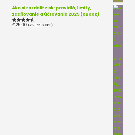
Ako si rozdeliť zisk: pravidlá, limity,
zdaňovanie a účtovanie 2025 (eBook)
€
25.00
(
€
26.25
s DPH)
Hodnotenie
4.50
z 5