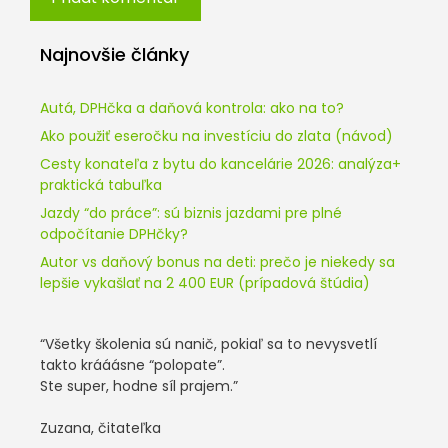
Najnovšie články
Autá, DPHčka a daňová kontrola: ako na to?
Ako použiť eseročku na investíciu do zlata (návod)
Cesty konateľa z bytu do kancelárie 2026: analýza+
praktická tabuľka
Jazdy “do práce”: sú biznis jazdami pre plné
odpočítanie DPHčky?
Autor vs daňový bonus na deti: prečo je niekedy sa
lepšie vykašlať na 2 400 EUR (prípadová štúdia)
“Všetky školenia sú nanič, pokiaľ sa to nevysvetlí
takto krááásne “polopate”.
Ste super, hodne síl prajem.”
Zuzana, čitateľka