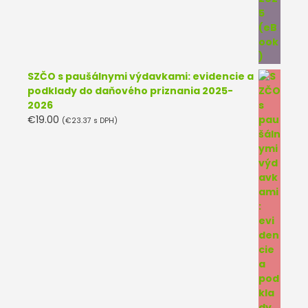
SZČO s paušálnymi výdavkami: evidencie a
podklady do daňového priznania 2025-
2026
€
19.00
(
€
23.37
s DPH)