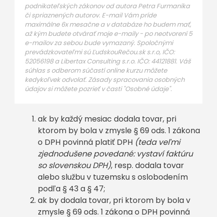
podnikateľských zákonov od autora Petra Furmaníka
či spriaznených autorov. E-mail Vám príde
maximálne 6x mesačne a v databáze ho budem mať,
až kým budete otvárať moje e-maily - po neotvorení 5
e-mailov za sebou bude vymazaný. Spoločnými
prevádzkovateľmi sú ĽudskouRečou.sk s.r.o, IČO:
52056198 a Libertax Consulting s.r.o. IČO: 44121881. Váš
súhlas s odberom súčastí online kurzu môžete
kedykoľvek odvolať. Zásady spracovania osobných
údajov si môžete pozrieť v časti "Osobné údaje".
ak by každý mesiac dodala tovar, pri
ktorom by bola v zmysle § 69 ods. 1 zákona
o DPH povinná platiť DPH
(teda veľmi
zjednodušene povedané: vystaví faktúru
so slovenskou DPH)
, resp. dodala tovar
alebo službu v tuzemsku s oslobodením
podľa § 43 a § 47;
ak by dodala tovar, pri ktorom by bola v
zmysle § 69 ods. 1 zákona o DPH povinná