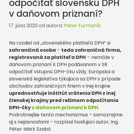
odpočítať slovenskú DPH
v daňovom priznaní?
17. júna 2020
od autora:
Peter Furmaník
Na rozdiel od „slovenského platiteľa DPH“ si
zahraničná osoba
–
teda zahraničná firma,
registrovaná za platiteľa DPH
– nemôže v
daňovom priznaní k DPH podávanom v SR
odpočítať vstupnú DPH-čku vždy. Európska a
slovenská legislatíva týkajúca sa DPH v prípade
obchodov zahraničných firiem v inej krajine
uprednostňuje inštitút vrátenia DPH z inej
členskej krajiny pred režimom odpočítania
DPH-čky
v daňovom priznaní k DPH.
Podrobnejšie tento mechanizmus – samozrejme
aj s nejasnosťami – rozpísal hosťujúci autor, Ing.
Péter Márk Szabó.