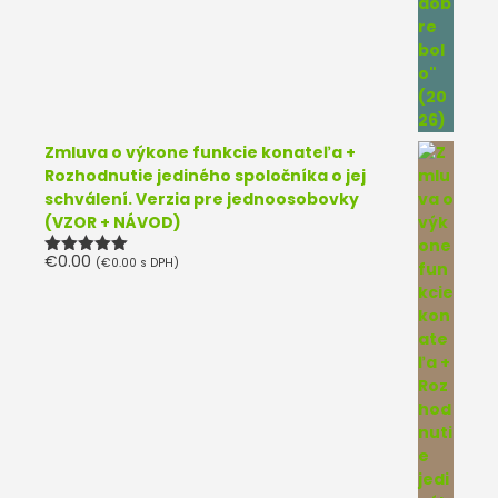
Zmluva o výkone funkcie konateľa +
Rozhodnutie jediného spoločníka o jej
schválení. Verzia pre jednoosobovky
(VZOR + NÁVOD)
€
0.00
(
€
0.00
s DPH)
Hodnotenie
5.00
z 5