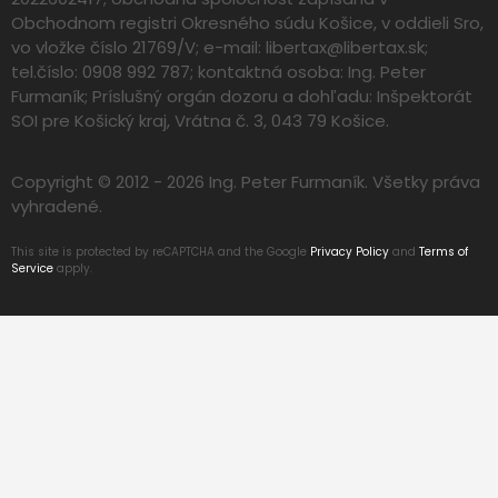
Obchodnom registri Okresného súdu Košice, v oddieli Sro,
vo vložke číslo 21769/V; e-mail:
libertax@libertax.sk
;
tel.číslo: 0908 992 787; kontaktná osoba: Ing. Peter
Furmaník; Príslušný orgán dozoru a dohľadu: Inšpektorát
SOI pre Košický kraj, Vrátna č. 3, 043 79 Košice.
Copyright © 2012 - 2026 Ing. Peter Furmaník. Všetky práva
vyhradené.
This site is protected by reCAPTCHA and the Google
Privacy Policy
and
Terms of
Service
apply.