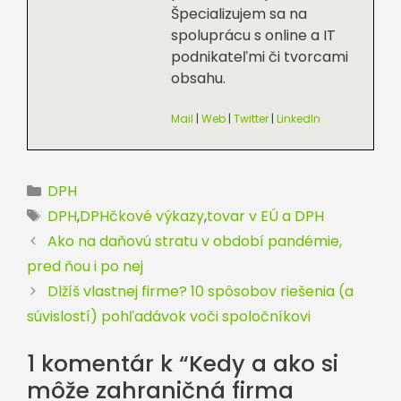
Špecializujem sa na
spoluprácu s online a IT
podnikateľmi či tvorcami
obsahu.
Mail
|
Web
|
Twitter
|
LinkedIn
Kategórie
DPH
Značky
DPH
,
DPHčkové výkazy
,
tovar v EÚ a DPH
Ako na daňovú stratu v období pandémie,
pred ňou i po nej
Dlžíš vlastnej firme? 10 spôsobov riešenia (a
súvislostí) pohľadávok voči spoločníkovi
1 komentár k “Kedy a ako si
môže zahraničná firma