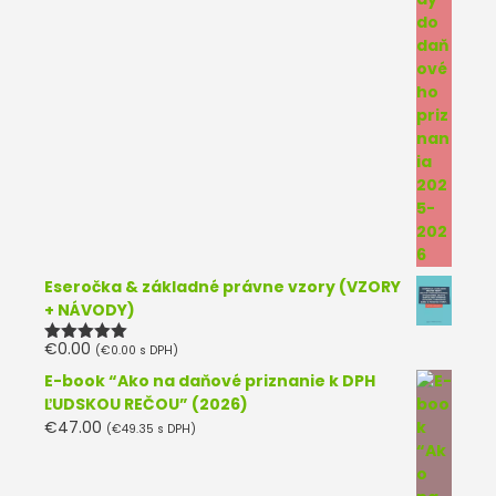
Eseročka & základné právne vzory (VZORY
+ NÁVODY)
€
0.00
(
€
0.00
s DPH)
Hodnotenie
5.00
z 5
E-book “Ako na daňové priznanie k DPH
ĽUDSKOU REČOU” (2026)
€
47.00
(
€
49.35
s DPH)