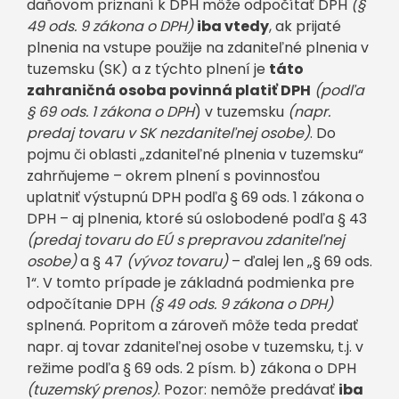
daňovom priznaní k DPH môže odpočítať DPH
(§
49 ods. 9 zákona o DPH)
iba vtedy
, ak prijaté
plnenia na vstupe použije na zdaniteľné plnenia v
tuzemsku (SK) a z týchto plnení je
táto
zahraničná osoba povinná platiť DPH
(podľa
§ 69 ods. 1 zákona o DPH
) v tuzemsku
(napr.
predaj tovaru v SK nezdaniteľnej osobe)
. Do
pojmu či oblasti „zdaniteľné plnenia v tuzemsku“
zahrňujeme – okrem plnení s povinnosťou
uplatniť výstupnú DPH podľa § 69 ods. 1 zákona o
DPH – aj plnenia, ktoré sú oslobodené podľa § 43
(predaj tovaru do EÚ s prepravou zdaniteľnej
osobe)
a § 47
(vývoz tovaru)
– ďalej len „§ 69 ods.
1“. V tomto prípade je základná podmienka pre
odpočítanie DPH
(§ 49 ods. 9 zákona o DPH)
splnená. Popritom a zároveň môže teda predať
napr. aj tovar zdaniteľnej osobe v tuzemsku, t.j. v
režime podľa § 69 ods. 2 písm. b) zákona o DPH
(tuzemský prenos)
. Pozor: nemôže predávať
iba