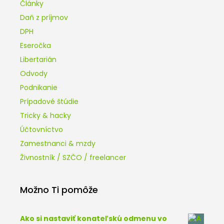
Články
Daň z príjmov
DPH
Eseročka
Libertarián
Odvody
Podnikanie
Prípadové štúdie
Tricky & hacky
Účtovníctvo
Zamestnanci & mzdy
Živnostník / SZČO / freelancer
Možno Ti pomôže
Ako si nastaviť konateľskú odmenu vo