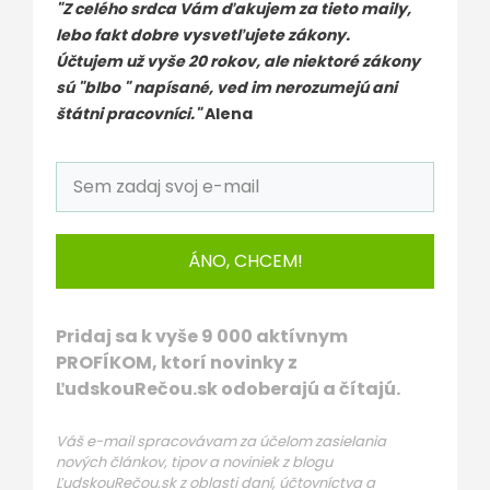
"Z celého srdca Vám ďakujem za tieto maily,
lebo fakt dobre vysvetľujete zákony.
Účtujem už vyše 20 rokov, ale niektoré zákony
sú "blbo " napísané, ved im nerozumejú ani
štátni pracovníci."
Alena
ÁNO, CHCEM!
Pridaj sa k vyše 9 000 aktívnym
PROFÍKOM, ktorí novinky z
ĽudskouRečou.sk odoberajú a čítajú.
Váš e-mail spracovávam za účelom zasielania
nových článkov, tipov a noviniek z blogu
ĽudskouRečou.sk z oblasti daní, účtovníctva a