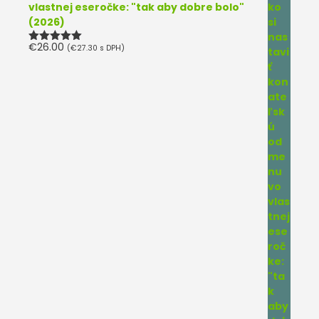
vlastnej eseročke: "tak aby dobre bolo"
(2026)
€
26.00
(
€
27.30
s DPH)
Hodnotenie
5.00
z 5