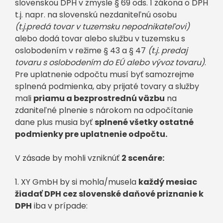
slovenskou DPH v zmysle § 69 ods. 1 zákona o DPH
t.j. napr. na slovenskú nezdaniteľnú osobu
(t.j.predá tovar v tuzemsku nepodnikateľovi)
alebo dodá tovar alebo službu v tuzemsku s
oslobodením v režime § 43 a § 47
(t.j. predaj
tovaru s oslobodením do EÚ alebo vývoz tovaru)
.
Pre uplatnenie odpočtu musí byť samozrejme
splnená podmienka, aby prijaté tovary a služby
mali
priamu a bezprostrednú väzbu
na
zdaniteľné plnenie s nárokom na odpočítanie
dane plus musia byť
splnené všetky ostatné
podmienky pre uplatnenie odpočtu.
V zásade by mohli vzniknúť
2 scenáre:
1. XY GmbH by si mohla/musela
každý mesiac
žiadať DPH cez slovenské daňové priznanie k
DPH
iba v prípade: