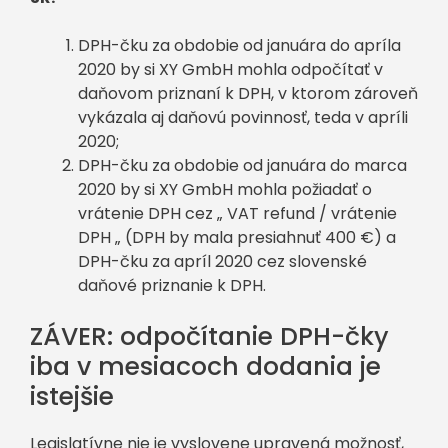
DPH-čku za obdobie od januára do apríla
2020 by si XY GmbH mohla odpočítať v
daňovom priznaní k DPH, v ktorom zároveň
vykázala aj daňovú povinnosť, teda v apríli
2020;
DPH-čku za obdobie od januára do marca
2020 by si XY GmbH mohla požiadať o
vrátenie DPH cez „ VAT refund / vrátenie
DPH „ (DPH by mala presiahnuť 400 €) a
DPH-čku za apríl 2020 cez slovenské
daňové priznanie k DPH.
ZÁVER: odpočítanie DPH-čky
iba v mesiacoch dodania je
istejšie
Legislatívne nie je vyslovene upravená možnosť,