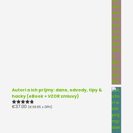
Autori a ich príjmy: dane, odvody, tipy &
hacky (eBook + VZOR zmluvy)
€
37.00
(
€
38.85
s DPH)
Hodnotenie
4.75
z 5