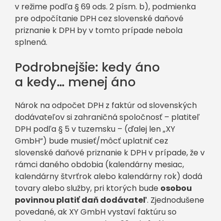
v režime podľa § 69 ods. 2 písm. b), podmienka
pre odpočítanie DPH cez slovenské daňové
priznanie k DPH by v tomto prípade nebola
splnená.
Podrobnejšie: kedy áno
a kedy… menej áno
Nárok na odpočet DPH z faktúr od slovenských
dodávateľov si zahraničná spoločnosť – platiteľ
DPH podľa § 5 v tuzemsku – (ďalej len „XY
GmbH“) bude musieť/môcť uplatniť cez
slovenské daňové priznanie k DPH v prípade, že v
rámci daného obdobia (kalendárny mesiac,
kalendárny štvrťrok alebo kalendárny rok) dodá
tovary alebo služby, pri ktorých bude
osobou
povinnou platiť daň dodávateľ
. Zjednodušene
povedané, ak XY GmbH vystaví faktúru so