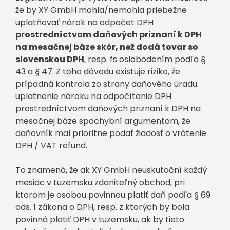
že by XY GmbH mohla/nemohla priebežne
uplatňovať nárok na odpočet DPH
prostredníctvom daňových priznaní k DPH
na mesačnej báze skôr, než dodá tovar so
slovenskou DPH
, resp. fs oslobodením podľa §
43 a § 47. Z toho dôvodu existuje riziko, že
prípadná kontrola zo strany daňového úradu
uplatnenie nároku na odpočítanie DPH
prostredníctvom daňových priznaní k DPH na
mesačnej báze spochybní argumentom, že
daňovník mal prioritne podať žiadosť o vrátenie
DPH / VAT refund.
To znamená, že ak XY GmbH neuskutoční každý
mesiac v tuzemsku zdaniteľný obchod, pri
ktorom je osobou povinnou platiť daň podľa § 69
ods. 1 zákona o DPH, resp. z ktorých by bola
povinná platiť DPH v tuzemsku, ak by tieto