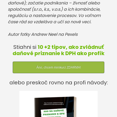
daňové); začatie podnikania – živnosť alebo
spoločnosť (s.r.o., k.s., v.o.s.) a ich kombinácie,
reguláciu a nastavenie procesov. Vo voľnom
čase rád
sa vzdeláva a učí sa nové veci.
Autor fotky Andrew Neel na Pexels
Stiahni si
10 +2 tipov, ako zvládnuť
daňové priznanie k DPH ako profík
Áno, chcem minikurz ZDARMA!
alebo preskoč rovno na profi návody: