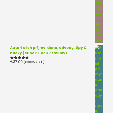
Autori a ich príjmy: dane, odvody, tipy &
hacky (eBook + VZOR zmluvy)
€
37.00
(
€
38.85
s DPH)
Hodnotenie
4.75
z 5