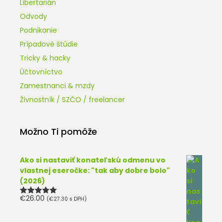
Libertarián
Odvody
Podnikanie
Prípadové štúdie
Tricky & hacky
Účtovníctvo
Zamestnanci & mzdy
Živnostník / SZČO / freelancer
Možno Ti pomôže
Ako si nastaviť konateľskú odmenu vo
vlastnej eseročke: "tak aby dobre bolo"
(2026)
€
26.00
(
€
27.30
s DPH)
Hodnotenie
5.00
z 5