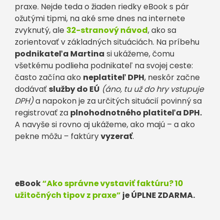
praxe. Nejde teda o žiaden riedky eBook s pár
ožutými tipmi, na aké sme dnes na internete
zvyknutý, ale
32-stranový návod
, ako sa
zorientovať v základných situáciách. Na príbehu
podnikateľa Martina
si ukážeme, čomu
všetkému podlieha podnikateľ na svojej ceste:
často začína ako
neplatiteľ DPH
, neskôr začne
dodávať
služby do EÚ
(áno, tu už do hry vstupuje
DPH)
a napokon je za určitých situácií povinný sa
registrovať za
plnohodnotného platiteľa DPH.
A navyše si rovno aj ukážeme, ako majú – a ako
pekne môžu – faktúry
vyzerať
.
eBook
“Ako správne vystaviť faktúru? 10
užitočných tipov z praxe”
je ÚPLNE ZDARMA.