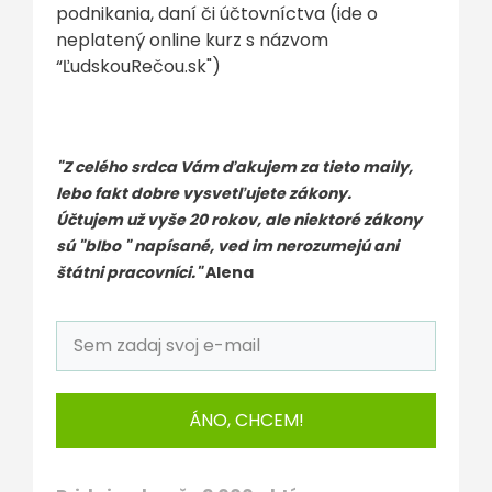
podnikania, daní či účtovníctva (ide o
neplatený online kurz s názvom
“ĽudskouRečou.sk")
"Z celého srdca Vám ďakujem za tieto maily,
lebo fakt dobre vysvetľujete zákony.
Účtujem už vyše 20 rokov, ale niektoré zákony
sú "blbo " napísané, ved im nerozumejú ani
štátni pracovníci."
Alena
ÁNO, CHCEM!