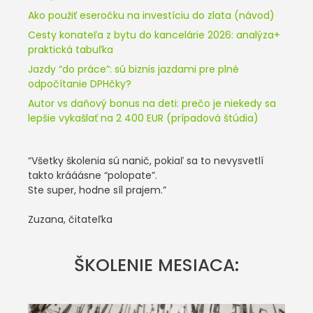
Ako použiť eseročku na investíciu do zlata (návod)
Cesty konateľa z bytu do kancelárie 2026: analýza+
praktická tabuľka
Jazdy “do práce”: sú biznis jazdami pre plné
odpočítanie DPHčky?
Autor vs daňový bonus na deti: prečo je niekedy sa
lepšie vykašlať na 2 400 EUR (prípadová štúdia)
“Všetky školenia sú nanič, pokiaľ sa to nevysvetlí
takto krááásne “polopate”.
Ste super, hodne síl prajem.”
Zuzana, čitateľka
ŠKOLENIE MESIACA: