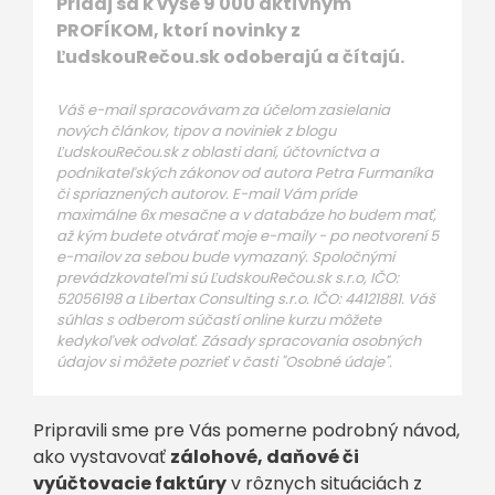
Pridaj sa k vyše 9 000 aktívnym
PROFÍKOM, ktorí novinky z
ĽudskouRečou.sk odoberajú a čítajú.
Váš e-mail spracovávam za účelom zasielania
nových článkov, tipov a noviniek z blogu
ĽudskouRečou.sk z oblasti daní, účtovníctva a
podnikateľských zákonov od autora Petra Furmaníka
či spriaznených autorov. E-mail Vám príde
maximálne 6x mesačne a v databáze ho budem mať,
až kým budete otvárať moje e-maily - po neotvorení 5
e-mailov za sebou bude vymazaný. Spoločnými
prevádzkovateľmi sú ĽudskouRečou.sk s.r.o, IČO:
52056198 a Libertax Consulting s.r.o. IČO: 44121881. Váš
súhlas s odberom súčastí online kurzu môžete
kedykoľvek odvolať. Zásady spracovania osobných
údajov si môžete pozrieť v časti "Osobné údaje".
Pripravili sme pre Vás pomerne podrobný návod,
ako vystavovať
zálohové, daňové či
vyúčtovacie faktúry
v rôznych situáciách z