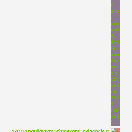
SZČO s paušálnymi výdavkami: evidencie a