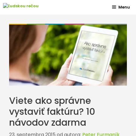
Preskočiť
Menu
na
obsah
Viete ako správne
vystaviť faktúru? 10
návodov zdarma
23. septembra 2015
od autora:
Peter Furmaník