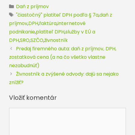
Kategórie
Daň z príjmov
Značky
"čiastočný" platiteľ DPH podľa § 7a
,
daň z
príjmov
,
DPH
,
faktúra
,
internetové
podnikanie
,
platiteľ DPH
,
služby v EÚ a
DPH
,
SRO
,
SZČO
,
živnostník
Predaj firemného auta: daň z príjmov, DPH,
zostatková cena (a na čo všetko vlastne
nezabudnúť)
Živnostník a zvýšené odvody: dajú sa nejako
znížiť?
Vložiť komentár
Komentár