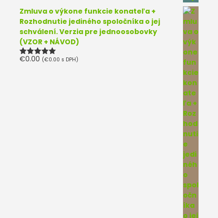
Zmluva o výkone funkcie konateľa +
Rozhodnutie jediného spoločníka o jej
schválení. Verzia pre jednoosobovky
(VZOR + NÁVOD)
€
0.00
(
€
0.00
s DPH)
Hodnotenie
5.00
z 5