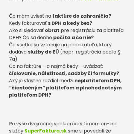
Čo mám uviesť na
faktúre do zahraničia?
Kedy fakturovať
s DPH a kedy bez?
Ako si sledovať
obrat
pre registráciu za platiteľa
DPH? Čo sa doňho
počíta a čo nie?
Čo všetko sa vzťahuje na podnikateľa, ktorý
dodáva
služby do EÚ
(napr. registrácia podľa §
7a)
Čo na faktúre – a najmä kedy – uvádzať:
číslovanie, náležitosti, sadzby či formulky?
Aký je vlastne rozdiel medzi
neplatiteľom DPH,
“čiastočným” platiteľom a plnohodnotným
platiteľom DPH?
Po vyše dvojročnej spolupráci s tímom on-line
služby
SuperFaktura.sk
sme si povedali, že