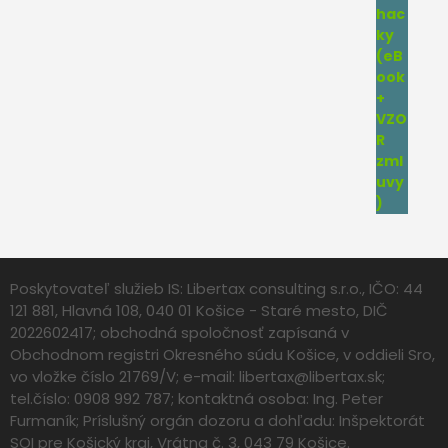
Poskytovateľ služieb IS: Libertax consulting s.r.o., IČO: 44
121 881, Hlavná 108, 040 01 Košice - Staré mesto, DIČ
2022602417; obchodná spoločnosť zapísaná v
Obchodnom registri Okresného súdu Košice, v oddieli Sro,
vo vložke číslo 21769/V; e-mail:
libertax@libertax.sk
;
tel.číslo: 0908 992 787; kontaktná osoba: Ing. Peter
Furmaník; Príslušný orgán dozoru a dohľadu: Inšpektorát
SOI pre Košický kraj, Vrátna č. 3, 043 79 Košice.