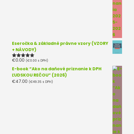
Eseročka & základné právne vzory (VZORY
+ NÁVODY)
€
0.00
(
€
0.00
s DPH)
Hodnotenie
5.00
z 5
E-book “Ako na daňové priznanie k DPH
ĽUDSKOU REČOU” (2026)
€
47.00
(
€
49.35
s DPH)