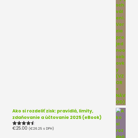
Ako si rozdeliť zisk: pravidlá, limity,
zdaňovanie a účtovanie 2025 (eBook)
€
25.00
(
€
26.25
s DPH)
Hodnotenie
4.50
z 5