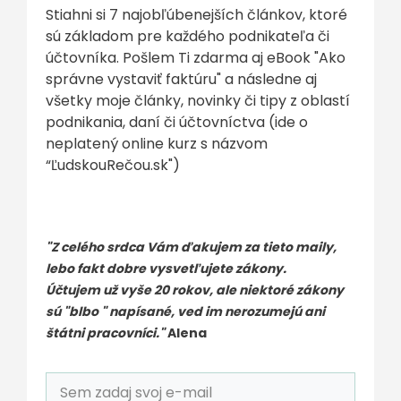
Stiahni si 7 najobľúbenejších článkov, ktoré
sú základom pre každého podnikateľa či
účtovníka. Pošlem Ti zdarma aj eBook "Ako
správne vystaviť faktúru" a následne aj
všetky moje články, novinky či tipy z oblastí
podnikania, daní či účtovníctva (ide o
neplatený online kurz s názvom
“ĽudskouRečou.sk")
"Z celého srdca Vám ďakujem za tieto maily,
lebo fakt dobre vysvetľujete zákony.
Účtujem už vyše 20 rokov, ale niektoré zákony
sú "blbo " napísané, ved im nerozumejú ani
štátni pracovníci."
Alena