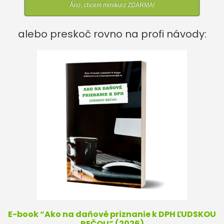
Áno, chcem minikurz ZDARMA!
alebo preskoč rovno na profi návody:
E-book “Ako na daňové priznanie k DPH ĽUDSKOU
REČOU” (2026)