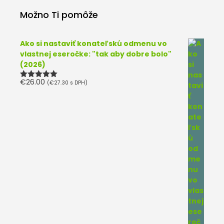
Možno Ti pomôže
Ako si nastaviť konateľskú odmenu vo
vlastnej eseročke: "tak aby dobre bolo"
(2026)
€
26.00
(
€
27.30
s DPH)
Hodnotenie
5.00
z 5