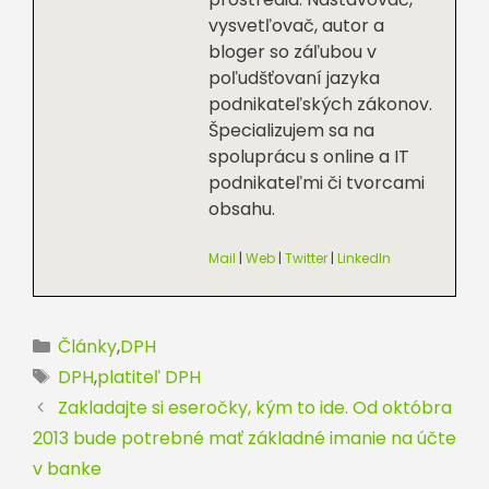
vysvetľovač, autor a
bloger so záľubou v
poľudšťovaní jazyka
podnikateľských zákonov.
Špecializujem sa na
spoluprácu s online a IT
podnikateľmi či tvorcami
obsahu.
Mail
|
Web
|
Twitter
|
LinkedIn
Kategórie
Články
,
DPH
Značky
DPH
,
platiteľ DPH
Zakladajte si eseročky, kým to ide. Od októbra
2013 bude potrebné mať základné imanie na účte
v banke