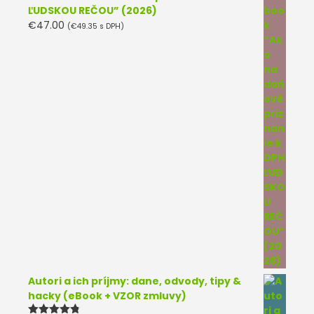
ĽUDSKOU REČOU” (2026)
€
47.00
(
€
49.35
s DPH)
Autori a ich príjmy: dane, odvody, tipy &
hacky (eBook + VZOR zmluvy)