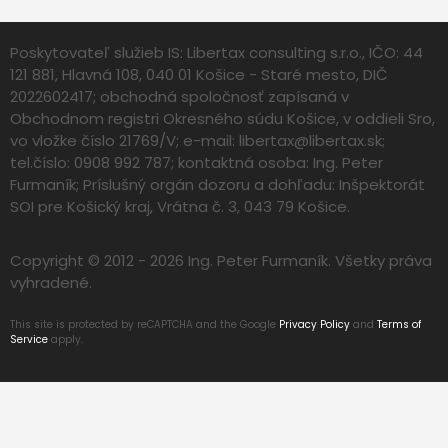
Poskytovateľ služieb IS: Libertax consulting s.r.o., IČO: 44
121 881, Hlavná 108, 040 01 Košice - Staré mesto, DIČ
2022602417; obchodná spoločnosť zapísaná v
Obchodnom registri Okresného súdu Košice, v oddieli Sro,
vo vložke číslo 21769/V; e-mail:
libertax@libertax.sk
;
tel.číslo: 0908 992 787; kontaktná osoba: Ing. Peter
Furmaník; Príslušný orgán dozoru a dohľadu: Inšpektorát
SOI pre Košický kraj, Vrátna č. 3, 043 79 Košice.
Copyright © 2012 - 2026 Ing. Peter Furmaník. Všetky práva
vyhradené.
This site is protected by reCAPTCHA and the Google
Privacy Policy
and
Terms of
Service
apply.