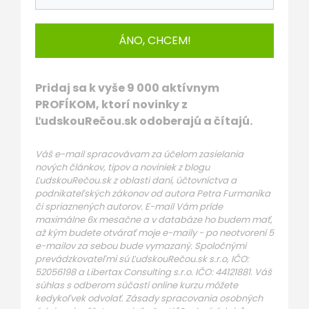
ÁNO, CHCEM!
Pridaj sa k vyše 9 000 aktívnym
PROFÍKOM, ktorí novinky z
ĽudskouRečou.sk odoberajú a čítajú.
Váš e-mail spracovávam za účelom zasielania
nových článkov, tipov a noviniek z blogu
ĽudskouRečou.sk z oblasti daní, účtovníctva a
podnikateľských zákonov od autora Petra Furmaníka
či spriaznených autorov. E-mail Vám príde
maximálne 6x mesačne a v databáze ho budem mať,
až kým budete otvárať moje e-maily - po neotvorení 5
e-mailov za sebou bude vymazaný. Spoločnými
prevádzkovateľmi sú ĽudskouRečou.sk s.r.o, IČO:
52056198 a Libertax Consulting s.r.o. IČO: 44121881. Váš
súhlas s odberom súčastí online kurzu môžete
kedykoľvek odvolať. Zásady spracovania osobných