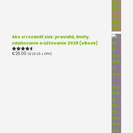
Ako si rozdeliť zisk: pravidlá, limity,
zdaňovanie a účtovanie 2025 (eBook)
€
25.00
(
€
26.25
s DPH)
Hodnotenie
4.50
z 5