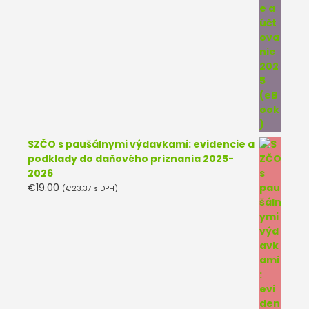
SZČO s paušálnymi výdavkami: evidencie a
podklady do daňového priznania 2025-
2026
€
19.00
(
€
23.37
s DPH)