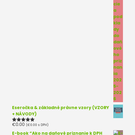
Eseročka & základné právne vzory (VZORY
+ NÁVODY)
€
0.00
(
€
0.00
s DPH)
Hodnotenie
5.00
z 5
E-book “Ako na daňové priznanie k DPH