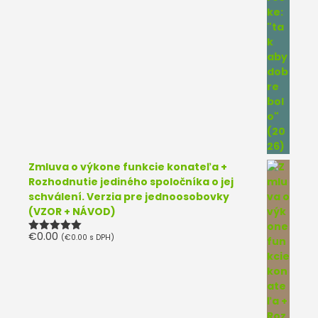
Zmluva o výkone funkcie konateľa +
Rozhodnutie jediného spoločníka o jej
schválení. Verzia pre jednoosobovky
(VZOR + NÁVOD)
€
0.00
(
€
0.00
s DPH)
Hodnotenie
5.00
z 5