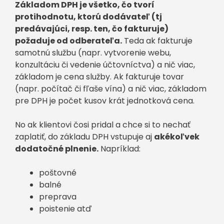
Základom DPH je všetko, čo tvorí
protihodnotu, ktorú dodávateľ (tj
predávajúci, resp. ten, čo fakturuje)
požaduje od odberateľa.
Teda ak fakturuje
samotnú službu (napr. vytvorenie webu,
konzultáciu či vedenie účtovníctva) a nič viac,
základom je cena služby. Ak fakturuje tovar
(napr. počítač či fľaše vína) a nič viac, základom
pre DPH je počet kusov krát jednotková cena.
No ak klientovi čosi pridal a chce si to nechať
zaplatiť, do základu DPH vstupuje aj
akékoľvek
dodatočné plnenie.
Napríklad:
poštovné
balné
preprava
poistenie atď