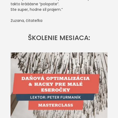
takto krááásne “polopate”.
Ste super, hodne síl prajem.”
Zuzana, čitateľka
ŠKOLENIE MESIACA: