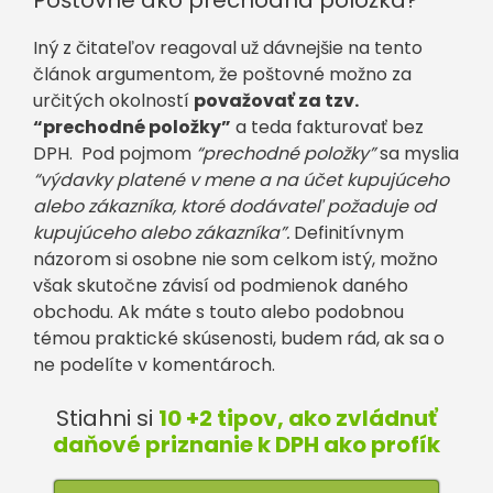
Iný z čitateľov reagoval už dávnejšie na tento
článok argumentom, že poštovné možno za
určitých okolností
považovať za tzv.
“prechodné položky”
a teda fakturovať bez
DPH. Pod pojmom
“prechodné položky”
sa myslia
“výdavky platené v mene a na účet kupujúceho
alebo zákazníka, ktoré dodávateľ požaduje od
kupujúceho alebo zákazníka”.
Definitívnym
názorom si osobne nie som celkom istý, možno
však skutočne závisí od podmienok daného
obchodu. Ak máte s touto alebo podobnou
témou praktické skúsenosti, budem rád, ak sa o
ne podelíte v komentároch.
Stiahni si
10 +2 tipov, ako zvládnuť
daňové priznanie k DPH ako profík