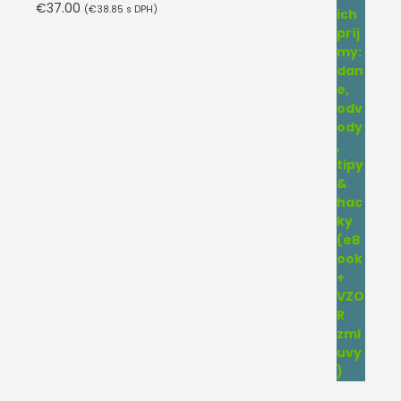
€
37.00
(
€
38.85
s DPH)
Hodnotenie
4.75
z 5