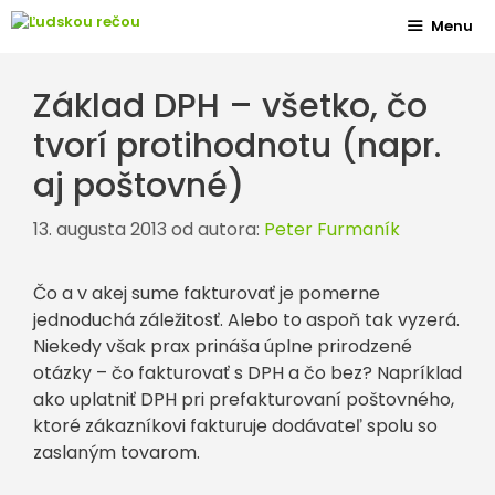
Preskočiť
Menu
na
obsah
Základ DPH – všetko, čo
tvorí protihodnotu (napr.
aj poštovné)
13. augusta 2013
od autora:
Peter Furmaník
Čo a v akej sume fakturovať je pomerne
jednoduchá záležitosť. Alebo to aspoň tak vyzerá.
Niekedy však prax prináša úplne prirodzené
otázky – čo fakturovať s DPH a čo bez? Napríklad
ako uplatniť DPH pri prefakturovaní poštovného,
ktoré zákazníkovi fakturuje dodávateľ spolu so
zaslaným tovarom.