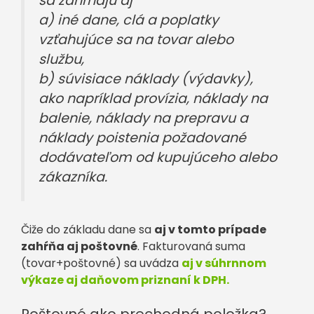
sa zahŕňajú aj
a) iné dane, clá a poplatky
vzťahujúce sa na tovar alebo
službu,
b) súvisiace náklady (výdavky),
ako napríklad provízia, náklady na
balenie, náklady na prepravu a
náklady poistenia požadované
dodávateľom od kupujúceho alebo
zákazníka.
Čiže do základu dane sa
aj v tomto prípade
zahŕňa aj poštovné
. Fakturovaná suma
(tovar+poštovné) sa uvádza
aj v súhrnnom
výkaze aj daňovom priznaní k DPH.
Poštovné ako prechodná položka?