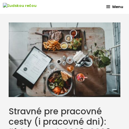
Preskočiť
Menu
na
obsah
Stravné pre pracovné
cesty (i pracovné dni):