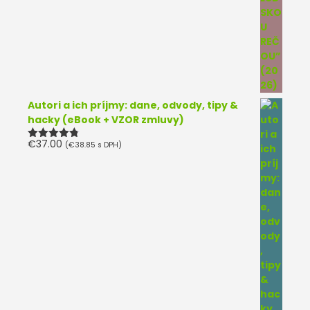
Autori a ich príjmy: dane, odvody, tipy &
hacky (eBook + VZOR zmluvy)
€
37.00
(
€
38.85
s DPH)
Hodnotenie
4.75
z 5