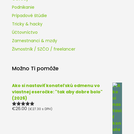
Podnikanie
Prípadové štúdie
Tricky & hacky
Účtovníctvo
Zamestnanci & mzdy
Živnostník / SZČO / freelancer
Možno Ti pomôže
Ako si nastaviť konateľskú odmenu vo
vlastnej eseročke: "tak aby dobre bolo"
(2026)
€
26.00
(
€
27.30
s DPH)
Hodnotenie
5.00
z 5