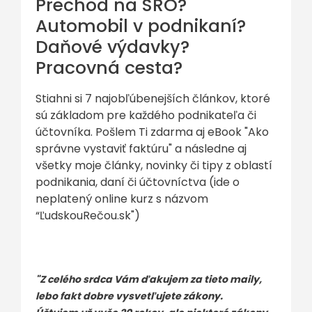
Prechod na SRO?
Automobil v podnikaní?
Daňové výdavky?
Pracovná cesta?
Stiahni si 7 najobľúbenejších článkov, ktoré
sú základom pre každého podnikateľa či
účtovníka. Pošlem Ti zdarma aj eBook "Ako
správne vystaviť faktúru" a následne aj
všetky moje články, novinky či tipy z oblastí
podnikania, daní či účtovníctva (ide o
neplatený online kurz s názvom
“ĽudskouRečou.sk")
"Z celého srdca Vám ďakujem za tieto maily,
lebo fakt dobre vysvetľujete zákony.