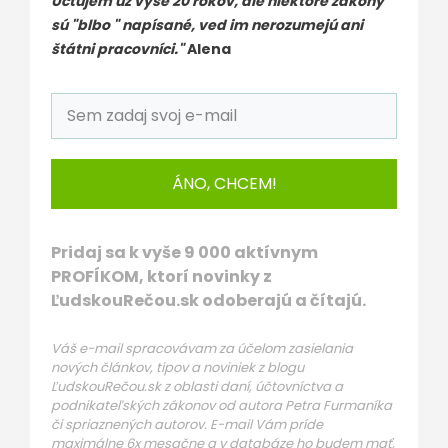
Účtujem už vyše 20 rokov, ale niektoré zákony
sú "blbo " napísané, ved im nerozumejú ani
štátni pracovníci."
Alena
ÁNO, CHCEM!
Pridaj sa k vyše 9 000 aktívnym
PROFÍKOM, ktorí novinky z
ĽudskouRečou.sk odoberajú a čítajú.
Váš e-mail spracovávam za účelom zasielania
nových článkov, tipov a noviniek z blogu
ĽudskouRečou.sk z oblasti daní, účtovníctva a
podnikateľských zákonov od autora Petra Furmaníka
či spriaznených autorov. E-mail Vám príde
maximálne 6x mesačne a v databáze ho budem mať,