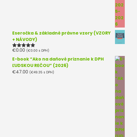
Eseročka & základné právne vzory (VZORY
+ NÁVODY)
€
0.00
(
€
0.00
s DPH)
Hodnotenie
5.00
z 5
E-book “Ako na daňové priznanie k DPH
ĽUDSKOU REČOU” (2026)
€
47.00
(
€
49.35
s DPH)