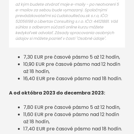
až kým budete otvárať moje e-maily - po neotvorení 5
e-mailov za sebou bude vymazaný. Spoločnými
prevádzkovateľmi sú ĽudskouRečou.sk s.r.o, IČO:
52056198 a Libertax Consulting s.r.o. IČO: 44121881. Váš
súhlas s odberom súčastí online kurzu môžete
kedykoľvek odvolať. Zásady spracovania osobných
údajov si môžete pozrieť v časti "Osobné údaje".
7,30 EUR pre časové pásmo 5 až 12 hodín,
10,90 EUR pre časové pásmo nad 12 hodín
až 18 hodín,
16,40 EUR pre časové pásmo nad 18 hodín.
A od októbra 2023 do decembra 2023:
7,80 EUR pre časové pásmo 5 až 12 hodín,
11,60 EUR pre časové pásmo nad 12 hodín
až 18 hodín,
17,40 EUR pre časové pásmo nad 18 hodín.