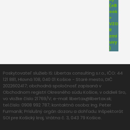
Poskytovateľ služieb IS: Libertax consulting s.r.o., IČO: 44
121 881, Hlavná 108, 040 01 Košice - Staré mesto, DIČ
2022602417; obchodná spoločnosť zapísaná v
Obchodnom registri Okresného súdu Košice, v oddieli Sro,
vo vložke číslo 21769/V; e-mail:
libertax@libertax.sk
;
tel.číslo: 0908 992 787; kontaktná osoba: Ing. Peter
Furmaník; Príslušný orgán dozoru a dohľadu: Inšpektorát
SOI pre Košický kraj, Vrátna č. 3, 043 79 Košice.