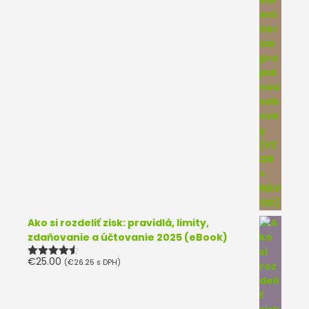
Ako si rozdeliť zisk: pravidlá, limity,
zdaňovanie a účtovanie 2025 (eBook)
€
25.00
(
€
26.25
s DPH)
Hodnotenie
4.50
z 5