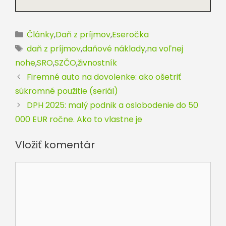
Kategórie
Články
,
Daň z príjmov
,
Eseročka
Značky
daň z príjmov
,
daňové náklady
,
na voľnej
nohe
,
SRO
,
SZČO
,
živnostník
Firemné auto na dovolenke: ako ošetriť
súkromné použitie (seriál)
DPH 2025: malý podnik a oslobodenie do 50
000 EUR ročne. Ako to vlastne je
Vložiť komentár
Komentár