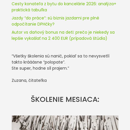
Cesty konateľa z bytu do kancelárie 2026: analýza+
praktická tabuľka
Jazdy “do práce”: sú biznis jazdami pre plné
odpočítanie DPHčky?
Autor vs daňový bonus na deti: prečo je niekedy sa
lepšie vykašlať na 2 400 EUR (prípadová štúdia)
“Všetky školenia sú nanič, pokiaľ sa to nevysvetlí
takto krááásne “polopate”.
Ste super, hodne síl prajem.”
Zuzana, čitateľka
ŠKOLENIE MESIACA: