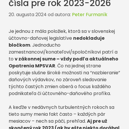
čísla pre rok 2023-2026
20. augusta 2024
od autora:
Peter Furmaník
Je jednou z mála položiek, ktorá sa v slovenskej
účtovno-daňovej legislatíve
nedokladuje
bločkom
. Jednoducho
zamestnancovi/konateľovi/spoločníkovi patrí a
to
v zákonnej sume – vždy podľa aktuálneho
Opatrenia MPSVAR
. Čo na jednej strane
poskytuje slušne široké možnosti na “nazbieranie”
daňových výdavkov, no zároveň sledovanie
týchto častých zmien oberá o focus každého
podnikateľa či účtovného-daňového profíka.
A keďže v nedávnych turbulentných rokoch sa
tieto sumy menia fakt často – každých pár
mesiacov – nech sa páči, prehľad.
Aj pre už
skončený rok 2023 (ak by ešte niekto dorábal