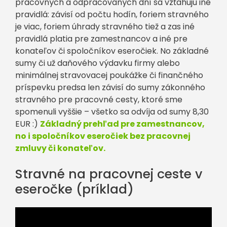
pracovných a odpracovaných dní sa vzťahujú iné
pravidlá: závisí od počtu hodín, foriem stravného
je viac, foriem úhrady stravného tiež a zas iné
pravidlá platia pre zamestnancov a iné pre
konateľov či spoločníkov eseročiek. No základné
sumy či už daňového výdavku firmy alebo
minimálnej stravovacej poukážke či finančného
príspevku predsa len závisí do sumy zákonného
stravného pre pracovné cesty, ktoré sme
spomenuli vyššie – všetko sa odvíja od sumy 8,30
EUR :)
Základný prehľad pre zamestnancov,
no i spoločníkov eseročiek bez pracovnej
zmluvy či konateľov.
Stravné na pracovnej ceste v
eseročke (príklad)