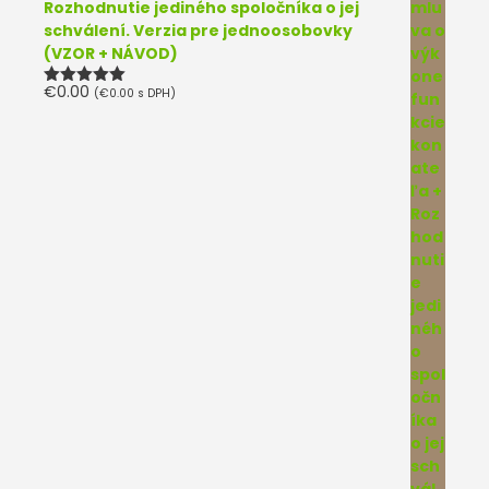
Rozhodnutie jediného spoločníka o jej
schválení. Verzia pre jednoosobovky
(VZOR + NÁVOD)
€
0.00
(
€
0.00
s DPH)
Hodnotenie
5.00
z 5