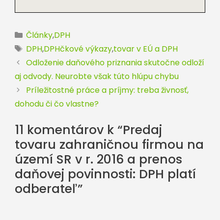
Kategórie
Články
,
DPH
Značky
DPH
,
DPHčkové výkazy
,
tovar v EÚ a DPH
Odloženie daňového priznania skutočne odloží
aj odvody. Neurobte však túto hlúpu chybu
Príležitostné práce a príjmy: treba živnosť,
dohodu či čo vlastne?
11 komentárov k “Predaj
tovaru zahraničnou firmou na
území SR v r. 2016 a prenos
daňovej povinnosti: DPH platí
odberateľ”