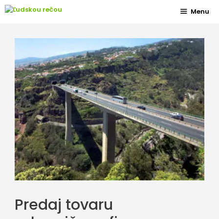
Preskočiť
Menu
na
obsah
Predaj tovaru