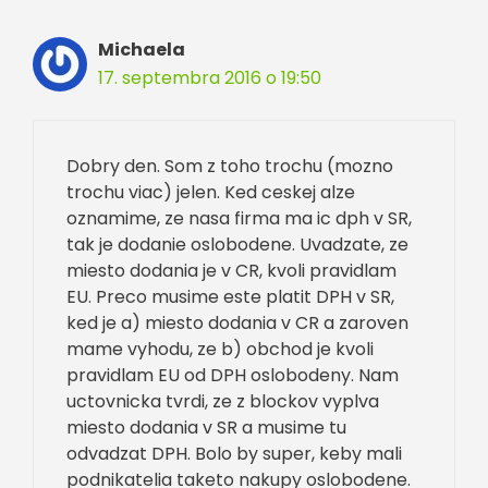
Michaela
17. septembra 2016 o 19:50
Dobry den. Som z toho trochu (mozno
trochu viac) jelen. Ked ceskej alze
oznamime, ze nasa firma ma ic dph v SR,
tak je dodanie oslobodene. Uvadzate, ze
miesto dodania je v CR, kvoli pravidlam
EU. Preco musime este platit DPH v SR,
ked je a) miesto dodania v CR a zaroven
mame vyhodu, ze b) obchod je kvoli
pravidlam EU od DPH oslobodeny. Nam
uctovnicka tvrdi, ze z blockov vyplva
miesto dodania v SR a musime tu
odvadzat DPH. Bolo by super, keby mali
podnikatelia taketo nakupy oslobodene.