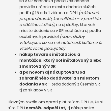
sa v SR nachádza podľa základného
pravidla určenia miesta dodania služieb
podľa § 15 ods. 1 zákona o DPH
(reklamné,
programátorské, konzultácie – v praxi ide
o väčšinu služieb)
, no aj služby, ktorých
miesto dodania sa v SR nachádza aj podľa
osobitných pravidiel
(napr. služby
vzťahujúce sa na nehnuteľnosť, kultúrne či
vzdelávacie podujatia)
nákup tovaru s inštaláciou a
montážou, ktorý bol inštalovaný alebo
zmontovaný v SR
a po novom aj nákup tovaru od
zahraničného dodávateľa s miestom
dodania v SR
– teda dodaný z územia SR,
tj zo skladov v SR
Hlavným rozdielom oproti platiteľom DPH je, že si
túto DPH
nemôžu odpočítať,
tj nákup sa im