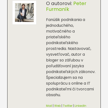
O autorovi:
Peter
Furmaník
Fanúšik podnikania a
jednoduchého,
motivačného a
priateľského
podnikateľského
prostredia. Nastavovač,
vysvetľovač, autor a
bloger so záľubou v
poľudšťovaní jazyka
podnikateľských zákonov.
Špecializujem sa na
spoluprácu s online a IT
podnikateľmi či tvorcami
obsahu.
Mail
|
Web
|
Twitter
|
LinkedIn