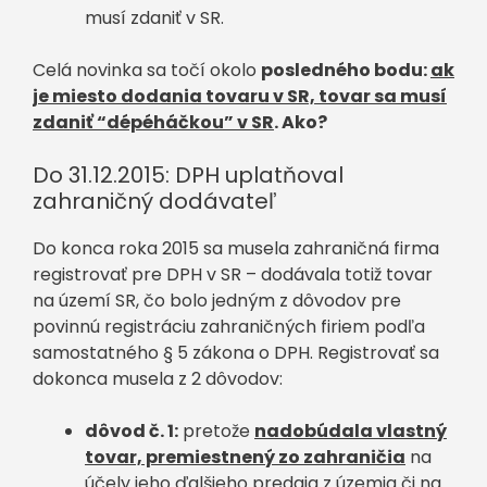
musí zdaniť v SR.
Celá novinka sa točí okolo
posledného bodu:
ak
je miesto dodania tovaru v SR, tovar sa musí
zdaniť “dépéháčkou” v SR
. Ako?
Do 31.12.2015: DPH uplatňoval
zahraničný dodávateľ
Do konca roka 2015 sa musela zahraničná firma
registrovať pre DPH v SR – dodávala totiž tovar
na území SR, čo bolo jedným z dôvodov pre
povinnú registráciu zahraničných firiem podľa
samostatného § 5 zákona o DPH. Registrovať sa
dokonca musela z 2 dôvodov:
dôvod č. 1:
pretože
nadobúdala vlastný
tovar, premiestnený zo zahraničia
na
účely jeho ďalšieho predaja z územia či na