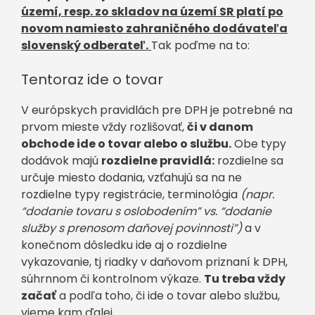
území, resp. zo skladov na území SR platí po
novom namiesto zahraničného dodávateľa
slovenský odberateľ.
Tak poďme na to:
Tentoraz ide o tovar
V európskych pravidlách pre DPH je potrebné na
prvom mieste vždy rozlišovať,
či v danom
obchode ide o tovar alebo o službu.
Obe typy
dodávok majú
rozdielne pravidlá:
rozdielne sa
určuje miesto dodania, vzťahujú sa na ne
rozdielne typy registrácie, terminológia
(napr.
“dodanie tovaru s oslobodením” vs. “dodanie
služby s prenosom daňovej povinnosti”)
a v
konečnom dôsledku ide aj o rozdielne
vykazovanie, tj riadky v daňovom priznaní k DPH,
súhrnnom či kontrolnom výkaze.
Tu treba vždy
začať
a podľa toho, či ide o tovar alebo službu,
vieme kam ďalej.