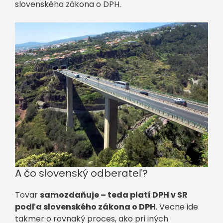
slovenského zákona o DPH.
A čo slovenský odberateľ?
Tovar
samozdaňuje – teda platí DPH v SR
podľa slovenského zákona o DPH
. Vecne ide
takmer o rovnaký proces, ako pri iných