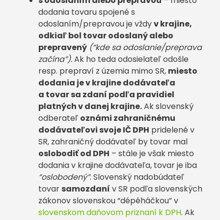
s odoslaním alebo prepravou
– miesto
dodania tovaru spojené s
odoslaním/prepravou je vždy
v krajine,
odkiaľ bol tovar odoslaný alebo
prepravený
(“kde sa odoslanie/preprava
začína”).
Ak ho teda odosielateľ odošle
resp. prepraví z územia mimo SR,
miesto
dodania je v krajine dodávateľa
a tovar sa zdaní podľa pravidiel
platných v danej krajine.
Ak slovenský
odberateľ
oznámi zahraničnému
dodávateľovi svoje IČ DPH
pridelené v
SR, zahraničný dodávateľ by tovar mal
oslobodiť od DPH
– stále je však miesto
dodania v krajine dodávateľa, tovar je iba
“oslobodený”
. Slovenský nadobúdateľ
tovar
samozdaní
v SR podľa slovenských
zákonov slovenskou “dépéháčkou” v
slovenskom daňovom priznaní k DPH
. Ak