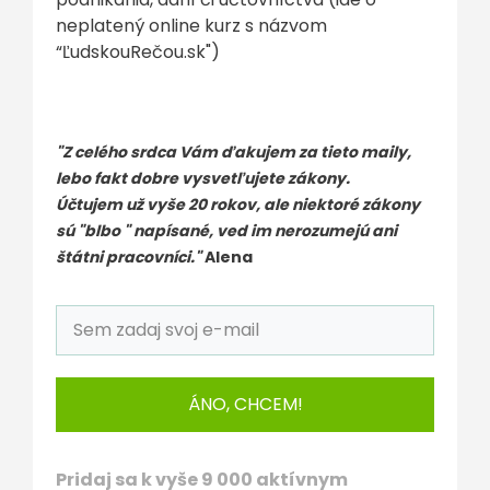
neplatený online kurz s názvom
“ĽudskouRečou.sk")
"Z celého srdca Vám ďakujem za tieto maily,
lebo fakt dobre vysvetľujete zákony.
Účtujem už vyše 20 rokov, ale niektoré zákony
sú "blbo " napísané, ved im nerozumejú ani
štátni pracovníci."
Alena
ÁNO, CHCEM!
Pridaj sa k vyše 9 000 aktívnym