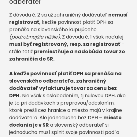
odberateľ
Z dôvodu č. 2 sa už zahraničný dodávateľ
nemusí
registrovať,
keďže povinnosť platiť DPH sa
prenáša na slovenského kupujúceho
(podrobnejšie nižšie).
Z dôvodu č. 1 však naďalej
musí byť registrovaný, resp. sa registrovať
–
stále totiž
premiestňuje a nadobúda tovar zo
zahraničia do SR.
A keďže povinnosť platiť DPH sa prenáša na
slovenského odberateľa, zahraničný
dodávateľ vyfakturuje tovar za cenu bez
DPH.
Nie však s oslobodením, tj nulovou DPH, ako
je to pri dodávkach s prepravou/odoslaním,
ktoré prešli cez hranice a miesto majú v krajine
dodávateľa. Ale jednoducho bez DPH –
miesto
dodania je v SR
a slovenský odberateľ si
jednoducho musí splniť svoje povinnosti podľa