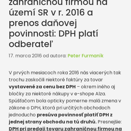
zahraničnou firmou na
území SR v r. 2016 a
prenos daňovej
povinnosti: DPH platí
odberateľ
17. marca 2016
od autora:
Peter Furmaník
V prvých mesiacoch roka 2016 nás viacerých tak
trochu zaskočili niektoré faktúry za tovar
vystavené za cenu bez DPH
– okrem iného aj
bločky za niektoré nákupy v e-shope Alza.
Spúšťačom bola opticky pomerne malá zmena v
zákone o DPH, ktorá pri určitých obchodoch
jednoducho
presúva povinnosť platiť DPH z
jednej strany obchodu na tú druhú.
Presnejšie:
DPH pri predaji tovaru zahraničnou firmou na