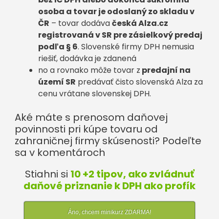
osoba a tovar je odoslaný zo skladu v
ČR
– tovar dodáva
česká Alza.cz
registrovaná v SR pre zásielkový predaj
podľa § 6
. Slovenské firmy DPH nemusia
riešiť, dodávka je zdanená
no a rovnako môže tovar z
predajní na
území SR
predávať čisto slovenská Alza za
cenu vrátane slovenskej DPH.
Aké máte s prenosom daňovej
povinnosti pri kúpe tovaru od
zahraničnej firmy skúsenosti? Podeľte
sa v komentároch
Stiahni si
10 +2 tipov, ako zvládnuť
daňové priznanie k DPH ako profík
Áno, chcem minikurz ZDARMA!