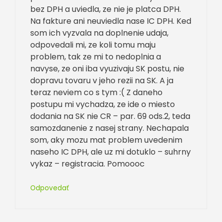
bez DPH a uviedla, ze nie je platca DPH.
Na fakture ani neuviedla nase IC DPH. Ked
som ich vyzvala na doplnenie udaja,
odpovedali mi, ze koli tomu maju
problem, tak ze mi to nedoplnia a
navyse, ze oni iba vyuzivaju SK postu, nie
dopravu tovaru v jeho rezii na SK. A ja
teraz neviem co s tym :( Z daneho
postupu mi vychadza, ze ide o miesto
dodania na SK nie CR – par. 69 ods.2, teda
samozdanenie z nasej strany. Nechapala
som, aky mozu mat problem uvedenim
naseho IC DPH, ale uz mi dotuklo – suhrny
vykaz – registracia. Pomoooc
Odpovedať