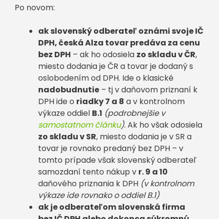
Po novom:
ak slovenský odberateľ oznámi svoje IČ
DPH, česká Alza tovar predáva za cenu
bez DPH
– ak ho odosiela
zo skladu v ČR
,
miesto dodania je ČR a tovar je dodaný s
oslobodením od DPH. Ide o klasické
nadobudnutie
– tj v daňovom priznaní k
DPH ide o
riadky 7 a 8
a v kontrolnom
výkaze oddiel
B.1
(podrobnejšie v
samostatnom článku
)
. Ak ho však odosiela
zo skladu v SR
, miesto dodania je v SR a
tovar je rovnako predaný bez DPH – v
tomto prípade však slovenský odberateľ
samozdaní tento nákup v
r. 9 a 10
daňového priznania k DPH
(v kontrolnom
výkaze ide rovnako o oddiel B.1)
ak je odberateľom slovenská firma
bez IČ DPH alebo dokonca súkromnú