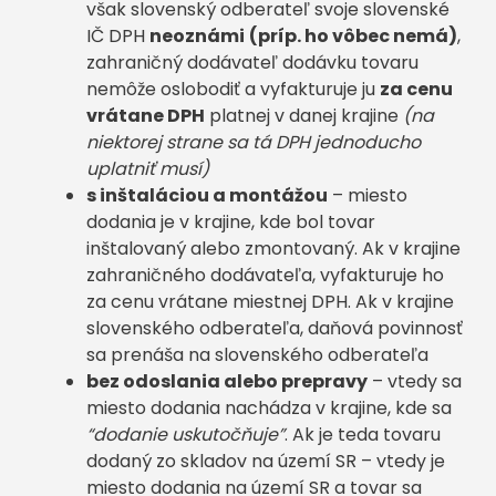
však slovenský odberateľ svoje slovenské
IČ DPH
neoznámi
(príp. ho vôbec nemá)
,
zahraničný dodávateľ dodávku tovaru
nemôže oslobodiť a vyfakturuje ju
za cenu
vrátane DPH
platnej v danej krajine
(na
niektorej strane sa tá DPH jednoducho
uplatniť musí)
s inštaláciou a montážou
– miesto
dodania je v krajine, kde bol tovar
inštalovaný alebo zmontovaný. Ak v krajine
zahraničného dodávateľa, vyfakturuje ho
za cenu vrátane miestnej DPH. Ak v krajine
slovenského odberateľa, daňová povinnosť
sa prenáša na slovenského odberateľa
bez odoslania alebo prepravy
– vtedy sa
miesto dodania nachádza v krajine, kde sa
“dodanie uskutočňuje”
. Ak je teda tovaru
dodaný zo skladov na území SR – vtedy je
miesto dodania na území SR a tovar sa