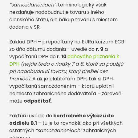
“samozdaneniach”
, terminologicky však
nezdaňuje nadobudnutie tovaru z iného
členského štátu, ale nákup tovaru s miestom
dodania v SR.
Základ DPH – prepočítaný na EURá kurzom ECB
zo dňa dátumu dodania – uvedie do
r. 9
a
vypočítanú DPH do
r. 10
daňového priznania k
DPH
(nejde teda o riadky 7 a 8, ktoré sa použijú
pri nadobudnutí tovaru, ktorý prešiel cez
hranice).
A ak je platiteľom DPH, tak si DPH,
vypočítanú samozdanením – ktorú uplatnil
namiesto zahraničného dodávateľa – zároveň
môže
odpočítať
.
Faktúru uvedie do
kontrolného výkazu do
oddielu B.1
– tu je to rovnaké, ako pri všetkých
ostatných
“samozdaneniach”
zahraničných
nákupov.