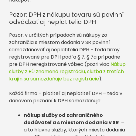
Pozor: DPH z nákupu tovaru sú povinní
odvádzať aj neplatitelia DPH
Pozor, v určitých prípadoch sú nákupy zo
zahraničia s miestom dodania v SR povinní
samozdaňovať aj neplatitelia DPH – teda firmy
registrované pre DPH podľa § 7, § 7a prípadne
pre DPH neregistrované vôbec (pozri viac
Nákup
služby z EÚ znamená registráciu, služba z tretích
krajín sa samozdaňuje bez registrácie
).
Každá firma – platiteľ aj neplatiteľ DPH – teda v
daňovom priznaní k DPH samozdaňuje:
nákup služby od zahraničného
dodávateľa s miestom dodania v SR
–
a to hlavne služby, ktorých miesto dodania