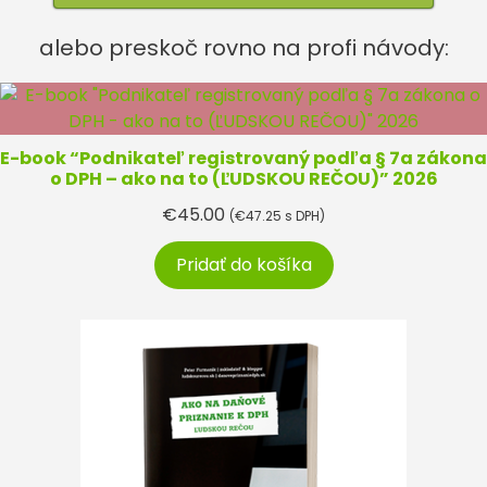
alebo preskoč rovno na profi návody:
E-book “Podnikateľ registrovaný podľa § 7a zákona
o DPH – ako na to (ĽUDSKOU REČOU)” 2026
€
45.00
(
€
47.25
s DPH)
Pridať do košíka