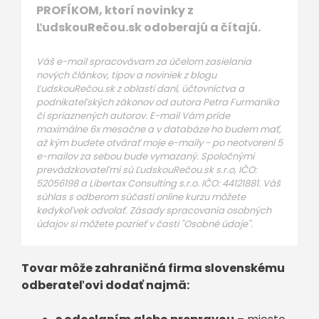
PROFÍKOM, ktorí novinky z
ĽudskouRečou.sk odoberajú a čítajú.
Váš e-mail spracovávam za účelom zasielania
nových článkov, tipov a noviniek z blogu
ĽudskouRečou.sk z oblasti daní, účtovníctva a
podnikateľských zákonov od autora Petra Furmaníka
či spriaznených autorov. E-mail Vám príde
maximálne 6x mesačne a v databáze ho budem mať,
až kým budete otvárať moje e-maily - po neotvorení 5
e-mailov za sebou bude vymazaný. Spoločnými
prevádzkovateľmi sú ĽudskouRečou.sk s.r.o, IČO:
52056198 a Libertax Consulting s.r.o. IČO: 44121881. Váš
súhlas s odberom súčastí online kurzu môžete
kedykoľvek odvolať. Zásady spracovania osobných
údajov si môžete pozrieť v časti "Osobné údaje".
Tovar môže zahraničná firma slovenskému
odberateľovi dodať najmä: