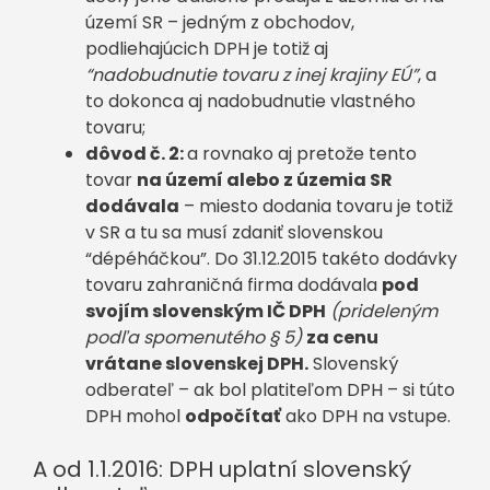
území SR – jedným z obchodov,
podliehajúcich DPH je totiž aj
“nadobudnutie tovaru z inej krajiny EÚ”
, a
to dokonca aj nadobudnutie vlastného
tovaru;
dôvod č. 2:
a rovnako aj pretože tento
tovar
na území alebo z územia SR
dodávala
– miesto dodania tovaru je totiž
v SR a tu sa musí zdaniť slovenskou
“dépéháčkou”. Do 31.12.2015 takéto dodávky
tovaru zahraničná firma dodávala
pod
svojím slovenským IČ DPH
(prideleným
podľa spomenutého § 5)
za cenu
vrátane slovenskej DPH.
Slovenský
odberateľ – ak bol platiteľom DPH – si túto
DPH mohol
odpočítať
ako DPH na vstupe.
A od 1.1.2016: DPH uplatní slovenský