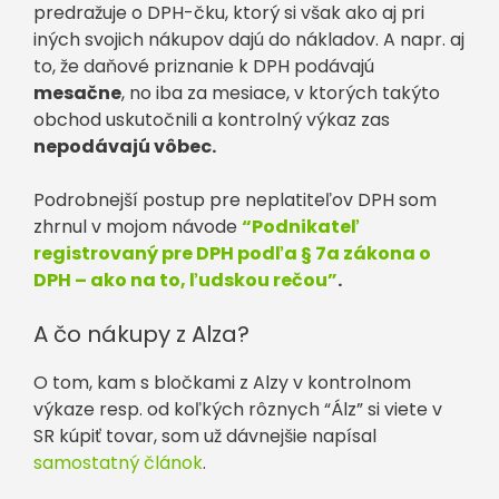
predražuje o DPH-čku, ktorý si však ako aj pri
iných svojich nákupov dajú do nákladov. A napr. aj
to, že daňové priznanie k DPH podávajú
mesačne
, no iba za mesiace, v ktorých takýto
obchod uskutočnili a kontrolný výkaz zas
nepodávajú vôbec.
Podrobnejší postup pre neplatiteľov DPH som
zhrnul v mojom návode
“Podnikateľ
registrovaný pre DPH podľa § 7a zákona o
DPH – ako na to, ľudskou rečou”
.
A čo nákupy z Alza?
O tom, kam s bločkami z Alzy v kontrolnom
výkaze resp. od koľkých rôznych “Álz” si viete v
SR kúpiť tovar, som už dávnejšie napísal
samostatný článok
.