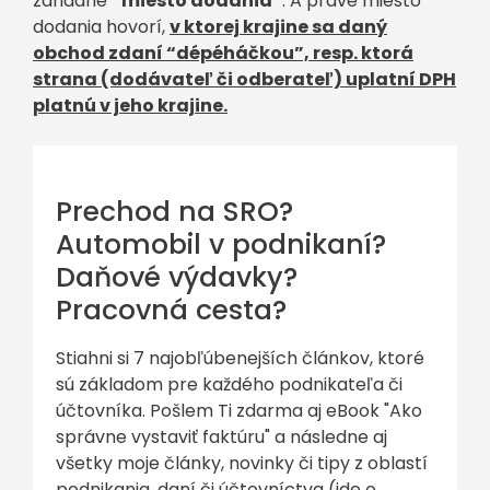
záhadné
“miesto dodania”
. A práve miesto
dodania hovorí,
v ktorej krajine sa daný
obchod zdaní “dépéháčkou”, resp. ktorá
strana (dodávateľ či odberateľ) uplatní DPH
platnú v jeho krajine.
Prechod na SRO?
Automobil v podnikaní?
Daňové výdavky?
Pracovná cesta?
Stiahni si 7 najobľúbenejších článkov, ktoré
sú základom pre každého podnikateľa či
účtovníka. Pošlem Ti zdarma aj eBook "Ako
správne vystaviť faktúru" a následne aj
všetky moje články, novinky či tipy z oblastí
podnikania, daní či účtovníctva (ide o