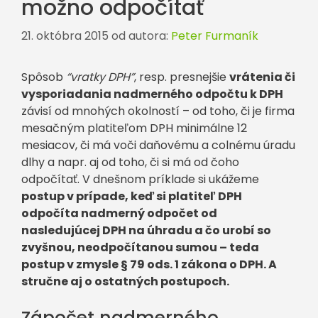
možno odpočítať
21. októbra 2015
od autora:
Peter Furmaník
Spôsob
“vratky DPH”
, resp. presnejšie
vrátenia či
vysporiadania nadmerného odpočtu k DPH
závisí od mnohých okolností – od toho, či je firma
mesačným platiteľom DPH minimálne 12
mesiacov, či má voči daňovému a colnému úradu
dlhy a napr. aj od toho, či si má od čoho
odpočítať. V dnešnom príklade si ukážeme
postup v prípade, keď si platiteľ DPH
odpočíta nadmerný odpočet od
nasledujúcej DPH na úhradu a čo urobí so
zvyšnou, neodpočítanou sumou – teda
postup v zmysle § 79 ods. 1 zákona o DPH. A
stručne aj o ostatných postupoch.
Zápočet nadmerného