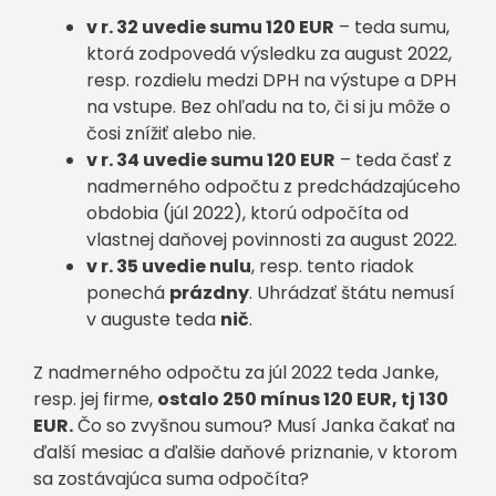
v r. 32 uvedie sumu 120 EUR
– teda sumu,
ktorá zodpovedá výsledku za august 2022,
resp. rozdielu medzi DPH na výstupe a DPH
na vstupe. Bez ohľadu na to, či si ju môže o
čosi znížiť alebo nie.
v r. 34 uvedie sumu 120 EUR
– teda časť z
nadmerného odpočtu z predchádzajúceho
obdobia (júl 2022), ktorú odpočíta od
vlastnej daňovej povinnosti za august 2022.
v r. 35 uvedie nulu
, resp. tento riadok
ponechá
prázdny
. Uhrádzať štátu nemusí
v auguste teda
nič
.
Z nadmerného odpočtu za júl 2022 teda Janke,
resp. jej firme,
ostalo 250 mínus 120 EUR, tj 130
EUR.
Čo so zvyšnou sumou? Musí Janka čakať na
ďalší mesiac a ďalšie daňové priznanie, v ktorom
sa zostávajúca suma odpočíta?