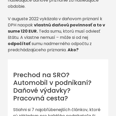
nasledujúce daňové priznanie za nasledujúce
obdobie.
V auguste 2022 vykázala v daňovom priznaní k
DPH naopak
vlastnú daňovú povinnosť a to v
sume 120 EUR.
Teda sumu, ktorú musí odviesť
štátu. A vlastne nemusí – môže si od nej
odpočítať
sumu nadmerného odpočtu z
predchádzajúceho priznania.
Ako?
Prechod na SRO?
Automobil v podnikaní?
Daňové výdavky?
Pracovná cesta?
Stiahni si 7 najobľúbenejších článkov, ktoré
sú základom pre každého podnikateľa či