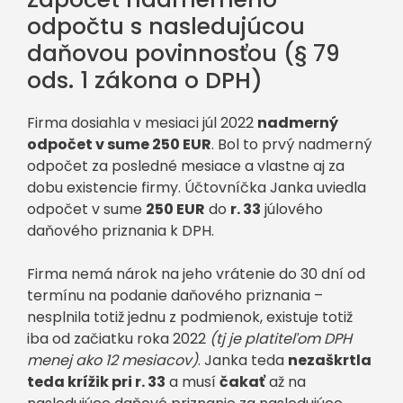
odpočtu s nasledujúcou
daňovou povinnosťou (§ 79
ods. 1 zákona o DPH)
Firma dosiahla v mesiaci júl 2022
nadmerný
odpočet v sume 250 EUR
. Bol to prvý nadmerný
odpočet za posledné mesiace a vlastne aj za
dobu existencie firmy. Účtovníčka Janka uviedla
odpočet v sume
250 EUR
do
r. 33
júlového
daňového priznania k DPH.
Firma nemá nárok na jeho vrátenie do 30 dní od
termínu na podanie daňového priznania –
nesplnila totiž jednu z podmienok, existuje totiž
iba od začiatku roka 2022
(tj je platiteľom DPH
menej ako 12 mesiacov)
. Janka teda
nezaškrtla
teda krížik pri r. 33
a musí
čakať
až na