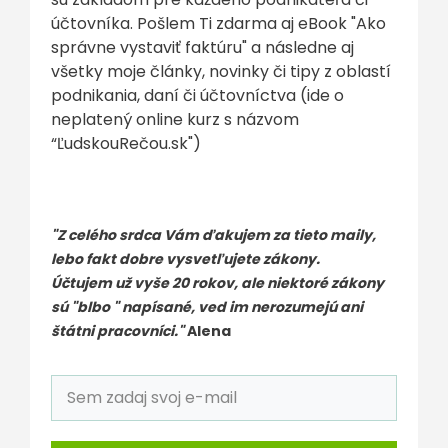
účtovníka. Pošlem Ti zdarma aj eBook "Ako
správne vystaviť faktúru" a následne aj
všetky moje články, novinky či tipy z oblastí
podnikania, daní či účtovníctva (ide o
neplatený online kurz s názvom
“ĽudskouRečou.sk")
"Z celého srdca Vám ďakujem za tieto maily,
lebo fakt dobre vysvetľujete zákony.
Účtujem už vyše 20 rokov, ale niektoré zákony
sú "blbo " napísané, ved im nerozumejú ani
štátni pracovníci."
Alena