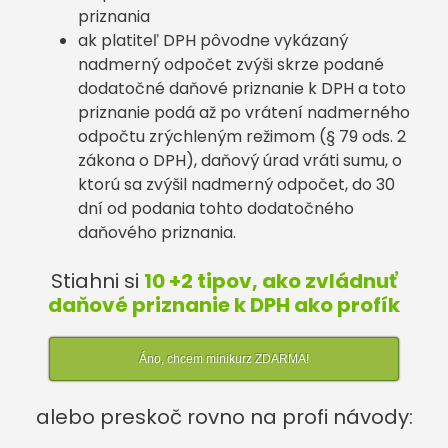
priznania
ak platiteľ DPH pôvodne vykázaný
nadmerný odpočet zvýši skrze podané
dodatočné daňové priznanie k DPH a toto
priznanie podá až po vrátení nadmerného
odpočtu zrýchleným režimom (§ 79 ods. 2
zákona o DPH), daňový úrad vráti sumu, o
ktorú sa zvýšil nadmerný odpočet, do 30
dní od podania tohto dodatočného
daňového priznania.
Stiahni si
10 +2 tipov, ako zvládnuť
daňové priznanie k DPH ako profík
Áno, chcem minikurz ZDARMA!
alebo preskoč rovno na profi návody: