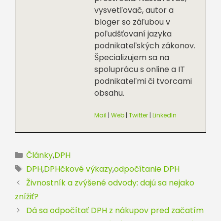
vysvetľovač, autor a
bloger so záľubou v
poľudšťovaní jazyka
podnikateľských zákonov.
Špecializujem sa na
spoluprácu s online a IT
podnikateľmi či tvorcami
obsahu.
Mail
|
Web
|
Twitter
|
LinkedIn
Kategórie
Články
,
DPH
Značky
DPH
,
DPHčkové výkazy
,
odpočítanie DPH
Živnostník a zvýšené odvody: dajú sa nejako
znížiť?
Dá sa odpočítať DPH z nákupov pred začatím