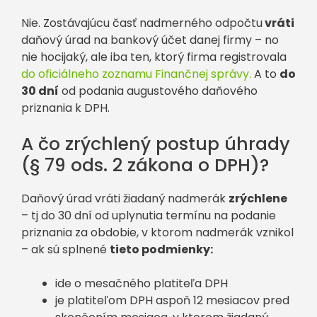
Nie. Zostávajúcu časť nadmerného odpočtu
vráti
daňový úrad na bankový účet danej firmy – no
nie hocijaký, ale iba ten, ktorý firma registrovala
do oficiálneho zoznamu Finančnej správy.
A to
do
30 dní
od podania augustového daňového
priznania k DPH.
A čo zrýchlený postup úhrady
(§ 79 ods. 2 zákona o DPH)?
Daňový úrad vráti žiadaný nadmerák
zrýchlene
– tj do 30 dní od uplynutia termínu na podanie
priznania za obdobie, v ktorom nadmerák vznikol
– ak sú splnené
tieto podmienky:
ide o mesačného platiteľa DPH
je platiteľom DPH aspoň 12 mesiacov pred