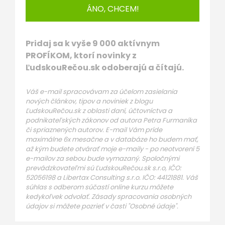
ÁNO, CHCEM!
Pridaj sa k vyše 9 000 aktívnym
PROFÍKOM, ktorí novinky z
ĽudskouRečou.sk odoberajú a čítajú.
Váš e-mail spracovávam za účelom zasielania
nových článkov, tipov a noviniek z blogu
ĽudskouRečou.sk z oblasti daní, účtovníctva a
podnikateľských zákonov od autora Petra Furmaníka
či spriaznených autorov. E-mail Vám príde
maximálne 6x mesačne a v databáze ho budem mať,
až kým budete otvárať moje e-maily - po neotvorení 5
e-mailov za sebou bude vymazaný. Spoločnými
prevádzkovateľmi sú ĽudskouRečou.sk s.r.o, IČO:
52056198 a Libertax Consulting s.r.o. IČO: 44121881. Váš
súhlas s odberom súčastí online kurzu môžete
kedykoľvek odvolať. Zásady spracovania osobných
údajov si môžete pozrieť v časti "Osobné údaje".