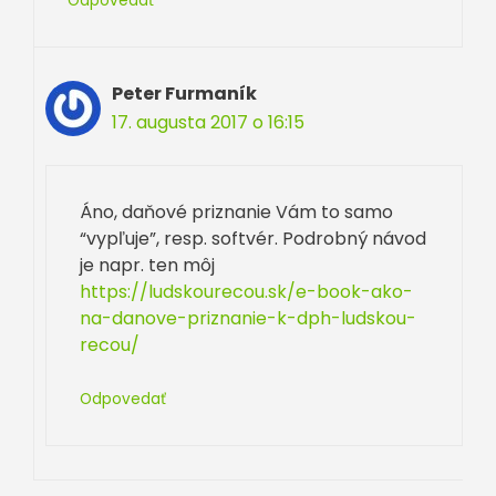
Odpovedať
Peter Furmaník
17. augusta 2017 o 16:15
Áno, daňové priznanie Vám to samo
“vypľuje”, resp. softvér. Podrobný návod
je napr. ten môj
https://ludskourecou.sk/e-book-ako-
na-danove-priznanie-k-dph-ludskou-
recou/
Odpovedať