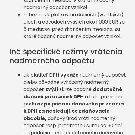
skončením mesiaca, v ktorom žiadaný
nadmerný odpočet vznikol
je bez nedoplatkov na daniach (všetkých),
clách a odvodoch vyšších ako 1 000 EUR za
6 mesiacov pred skončením mesiaca, za
ktoré žiadaný nadmerný odpočet vznikol.
Iné špecifické režimy vrátenia
nadmerného odpočtu
ak platiteľ DPH
vykáže
nadmerný odpočet
alebo pôvodne vykázaný nadmerný
odpočet
zvýši
skrze podané
dodatočné
daňové priznanie k DPH
a toto priznanie
podá
až po podaní daňového priznania
k DPH za nasledujúce zdaňovacie
obdobie,
daňový úrad vráti nadmerný
odpočet resp. predmetnú sumu do 30 dní
od podania tohto dodatočného daňového