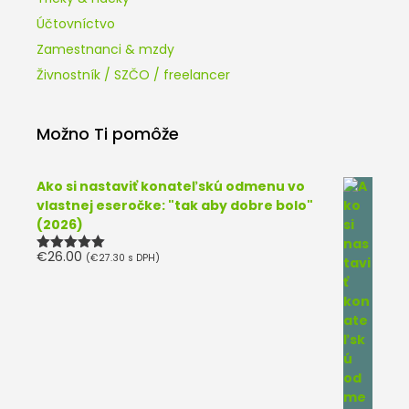
Účtovníctvo
Zamestnanci & mzdy
Živnostník / SZČO / freelancer
Možno Ti pomôže
Ako si nastaviť konateľskú odmenu vo
vlastnej eseročke: "tak aby dobre bolo"
(2026)
€
26.00
(
€
27.30
s DPH)
Hodnotenie
5.00
z 5