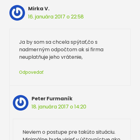
Mirka V.
16. januára 2017 o 22:58
Ja by som sa chcela spýtať,čo s
nadmerným odpočtom ak si firma
neuplatňuje jeho vrátenie,
Odpovedať
Peter Furmaník
18. januára 2017 o 14:20
Neviem o postupe pre takúto situáciu.
Minimálne bude visieť v účtovníctve ako