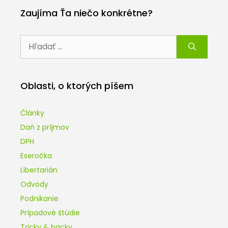
Zaujíma Ťa niečo konkrétne?
Hľadať:
Oblasti, o ktorých píšem
Články
Daň z príjmov
DPH
Eseročka
Libertarián
Odvody
Podnikanie
Prípadové štúdie
Tricky & hacky