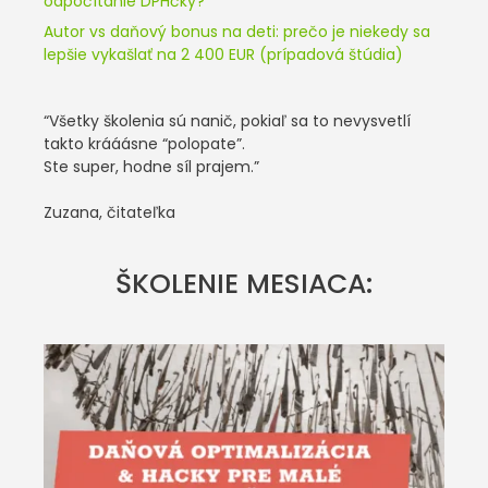
odpočítanie DPHčky?
Autor vs daňový bonus na deti: prečo je niekedy sa
lepšie vykašlať na 2 400 EUR (prípadová štúdia)
“Všetky školenia sú nanič, pokiaľ sa to nevysvetlí
takto krááásne “polopate”.
Ste super, hodne síl prajem.”
Zuzana, čitateľka
ŠKOLENIE MESIACA: