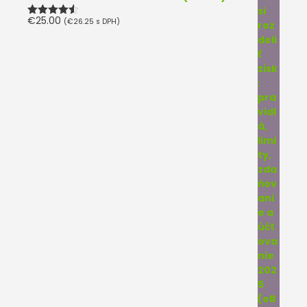
€
25.00
(
€
26.25
s DPH)
Hodnotenie
4.50
z 5