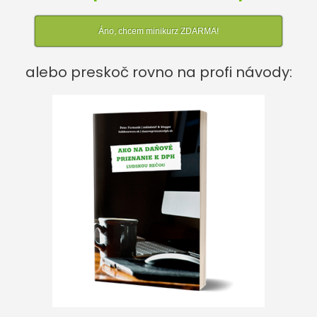
Áno, chcem minikurz ZDARMA!
alebo preskoč rovno na profi návody: