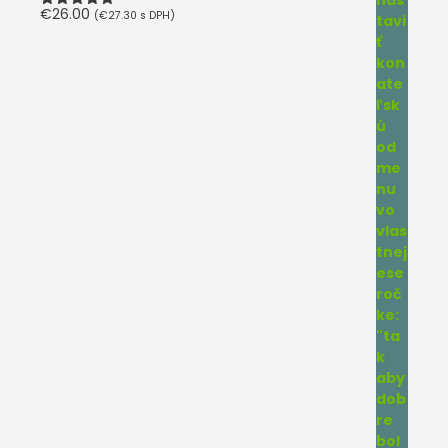
€
26.00
(
€
27.30
s DPH)
Hodnotenie
5.00
z 5