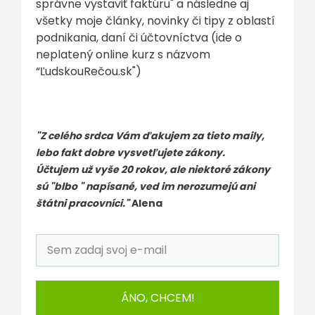
správne vystaviť faktúru" a následne aj
všetky moje články, novinky či tipy z oblastí
podnikania, daní či účtovníctva (ide o
neplatený online kurz s názvom
“ĽudskouRečou.sk")
"Z celého srdca Vám ďakujem za tieto maily,
lebo fakt dobre vysvetľujete zákony.
Účtujem už vyše 20 rokov, ale niektoré zákony
sú "blbo " napísané, ved im nerozumejú ani
štátni pracovníci."
Alena
ÁNO, CHCEM!