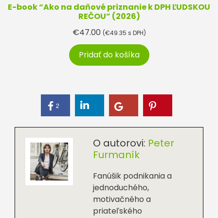
E-book “Ako na daňové priznanie k DPH ĽUDSKOU
REČOU” (2026)
€
47.00
(
€
49.35
s DPH)
Pridať do košíka
2
O autorovi:
Peter
Furmaník
Fanúšik podnikania a
jednoduchého,
motivačného a
priateľského