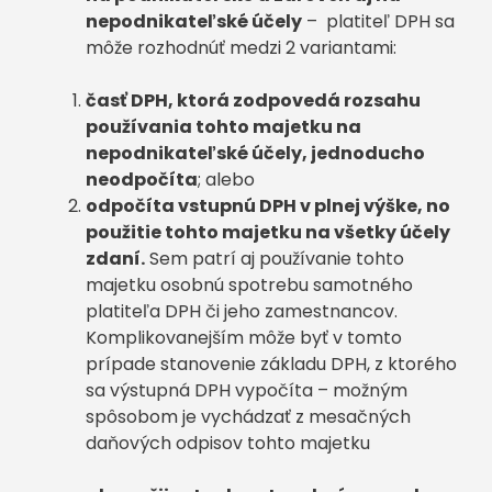
nepodnikateľské účely
– platiteľ DPH sa
môže rozhodnúť medzi 2 variantami:
časť DPH, ktorá zodpovedá rozsahu
používania tohto majetku na
nepodnikateľské účely, jednoducho
neodpočíta
; alebo
odpočíta vstupnú DPH v plnej výške, no
použitie tohto majetku na všetky účely
zdaní.
Sem patrí aj používanie tohto
majetku osobnú spotrebu samotného
platiteľa DPH či jeho zamestnancov.
Komplikovanejším môže byť v tomto
prípade stanovenie základu DPH, z ktorého
sa výstupná DPH vypočíta – možným
spôsobom je vychádzať z mesačných
daňových odpisov tohto majetku