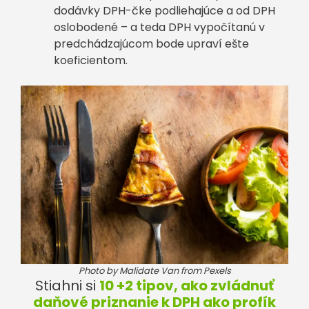
dodávky DPH-čke podliehajúce a od DPH
oslobodené – a teda DPH vypočítanú v
predchádzajúcom bode upraví ešte
koeficientom.
Photo by Malidate Van from Pexels
Stiahni si
10 +2 tipov, ako zvládnuť
daňové priznanie k DPH ako profík