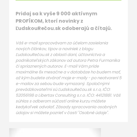
Pridaj sa k vyše 9 000 aktívnym
PROFÍKOM, ktorí novinky z
ĽudskouRečou.sk odoberajú a čítajú.
Váš e-mail spracovávam za účelom zasielania
nových článkov, tipov a noviniek z blogu
ĽudskouRečou.sk z oblasti daní, účtovníctva a
podnikateľských zákonov od autora Petra Furmaníka
či spriaznených autorov. E-mail Vám príde
maximálne 6x mesačne a v databáze ho budem mať,
až kým budete otvárať moje e-maily - po neotvorení 5
e-mailov za sebou bude vymazaný. Spoločnými
prevádzkovateľmi sú ĽudskouRečou.sk s.r.o, IČO:
52056198 a Libertax Consulting s.r.o. IČO: 44121881. Váš
súhlas s odberom súčastí online kurzu môžete
kedykoľvek odvolať. Zásady spracovania osobných
údajov si môžete pozrieť v časti "Osobné údaje".