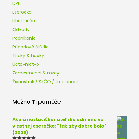
DPH
Eseročka
Libertarián
Odvody
Podnikanie
Prípadové štúdie
Tricky & hacky
Účtovníctvo
Zamestnanci & mzdy
Živnostník / SZČO / freelancer
Možno Ti pomôže
Ako si nastaviť konateľskú odmenu vo
vlastnej eseročke: "tak aby dobre bolo"
(2026)