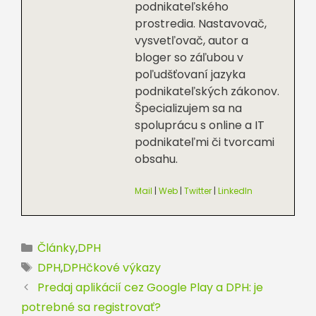
podnikateľského
prostredia. Nastavovač,
vysvetľovač, autor a
bloger so záľubou v
poľudšťovaní jazyka
podnikateľských zákonov.
Špecializujem sa na
spoluprácu s online a IT
podnikateľmi či tvorcami
obsahu.
Mail
|
Web
|
Twitter
|
LinkedIn
Kategórie
Články
,
DPH
Značky
DPH
,
DPHčkové výkazy
Predaj aplikácií cez Google Play a DPH: je
potrebné sa registrovať?