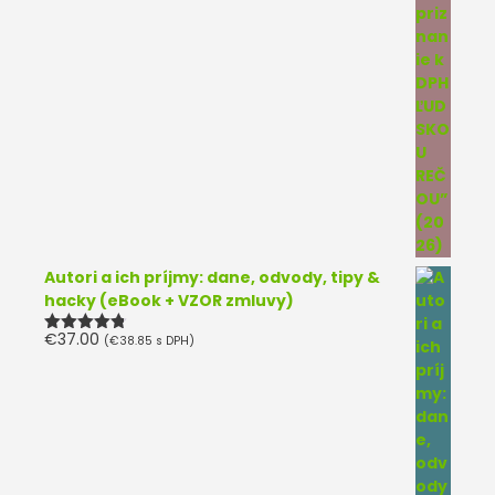
Autori a ich príjmy: dane, odvody, tipy &
hacky (eBook + VZOR zmluvy)
€
37.00
(
€
38.85
s DPH)
Hodnotenie
4.75
z 5