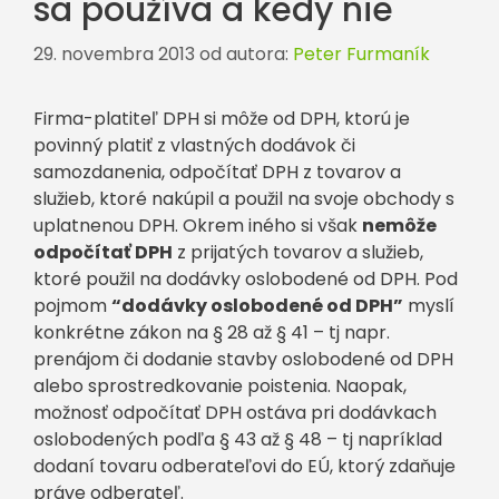
sa používa a kedy nie
29. novembra 2013
od autora:
Peter Furmaník
Firma-platiteľ DPH si môže od DPH, ktorú je
povinný platiť z vlastných dodávok či
samozdanenia, odpočítať DPH z tovarov a
služieb, ktoré nakúpil a použil na svoje obchody s
uplatnenou DPH. Okrem iného si však
nemôže
odpočítať DPH
z prijatých tovarov a služieb,
ktoré použil na dodávky oslobodené od DPH. Pod
pojmom
“dodávky oslobodené od DPH”
myslí
konkrétne zákon na § 28 až § 41 – tj napr.
prenájom či dodanie stavby oslobodené od DPH
alebo sprostredkovanie poistenia. Naopak,
možnosť odpočítať DPH ostáva pri dodávkach
oslobodených podľa § 43 až § 48 – tj napríklad
dodaní tovaru odberateľovi do EÚ, ktorý zdaňuje
práve odberateľ.