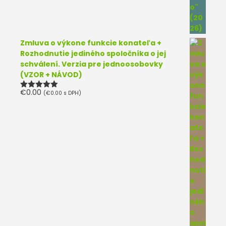
Zmluva o výkone funkcie konateľa +
Rozhodnutie jediného spoločníka o jej
schválení. Verzia pre jednoosobovky
(VZOR + NÁVOD)
€
0.00
(
€
0.00
s DPH)
Hodnotenie
5.00
z 5