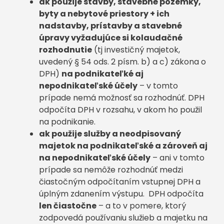
ak použije stavby, stavebné pozemky,
byty a nebytové priestory + ich
nadstavby, prístavby a stavebné
úpravy vyžadujúce si kolaudačné
rozhodnutie
(tj investičný majetok,
uvedený § 54 ods. 2 písm. b) a c) zákona o
DPH)
na podnikateľké aj
nepodnikateľské účely
– v tomto
prípade nemá možnosť sa rozhodnúť. DPH
odpočíta DPH v rozsahu, v akom ho použil
na podnikanie.
ak použije služby a neodpisovaný
majetok na podnikateľské a zároveň aj
na nepodnikateľské účely
– ani v tomto
prípade sa nemôže rozhodnúť medzi
čiastočným odpočítaním vstupnej DPH a
úplným zdanením výstupu. DPH odpočíta
len čiastočne
– a to v pomere, ktorý
zodpovedá používaniu služieb a majetku na