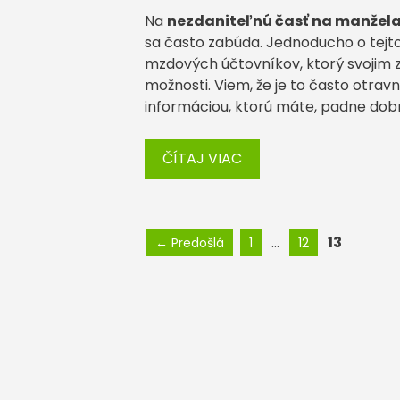
Na
nezdaniteľnú časť na manžela
sa často zabúda. Jednoducho o tejto
mzdových účtovníkov, ktorý svojim
možnosti. Viem, že je to často otra
informáciou, ktorú máte, padne dob
ČÍTAJ VIAC
Stránka
Stránka
Stránka
…
13
←
Predošlá
1
12