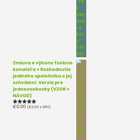
Zmluva o výkone funkcie
konateľa + Rozhodnutie
jediného spoločníka o jej
schválení. Verzia pre
jednoosobovky (VZOR +
NÁVOD)
€
0.00
(
€
0.00
s DPH)
Hodnotenie
5.00
z 5