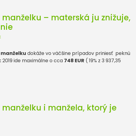
 manželku – materská ju znižuje,
 nie
k
a manželku
dokáže vo väčšine prípadov priniesť peknú
k 2019 ide maximálne o cca
748 EUR
( 19% z 3 937,35
 manželku i manžela, ktorý je