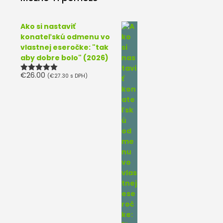
Ako si nastaviť
konateľskú odmenu vo
vlastnej eseročke: "tak
aby dobre bolo" (2026)
€
26.00
(
€
27.30
s DPH)
Hodnotenie
5.00
z 5