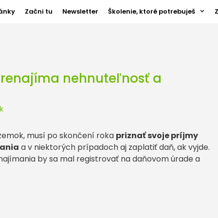
ánky
Začni tu
Newsletter
Školenie, ktoré potrebuješ
prenajíma nehnuteľnosť a
k
ozemok, musí po skončení roka
priznať svoje príjmy
nania
a v niektorých prípadoch aj zaplatiť daň, ak vyjde.
ajímania by sa mal registrovať na daňovom úrade a