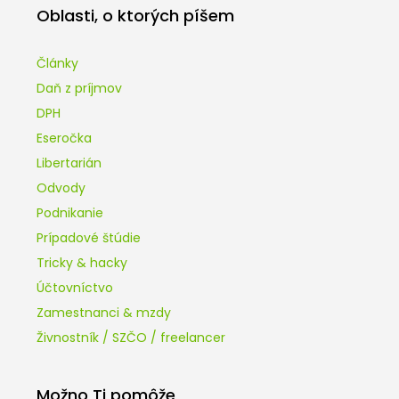
Oblasti, o ktorých píšem
Články
Daň z príjmov
DPH
Eseročka
Libertarián
Odvody
Podnikanie
Prípadové štúdie
Tricky & hacky
Účtovníctvo
Zamestnanci & mzdy
Živnostník / SZČO / freelancer
Možno Ti pomôže