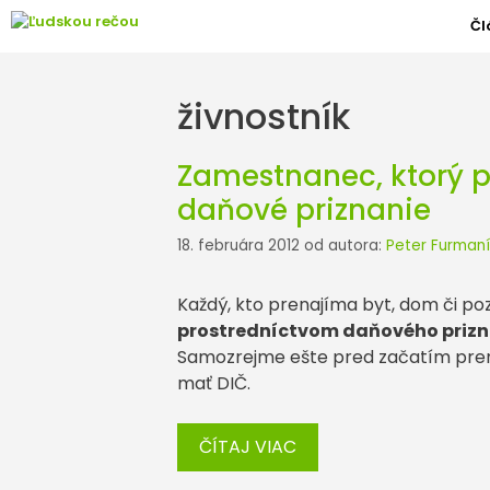
Preskočiť
Čl
na
obsah
živnostník
Zamestnanec, ktorý 
daňové priznanie
18. februára 2012
od autora:
Peter Furmaní
Každý, kto prenajíma byt, dom či p
prostredníctvom daňového priz
Samozrejme ešte pred začatím pren
mať DIČ.
ČÍTAJ VIAC