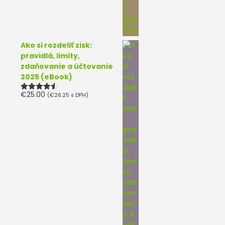
Ako si rozdeliť zisk:
pravidlá, limity,
zdaňovanie a účtovanie
2025 (eBook)
€
25.00
(
€
26.25
s DPH)
Hodnotenie
4.50
z 5