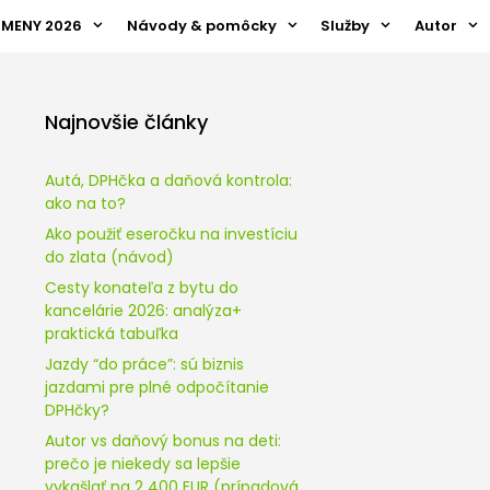
ZMENY 2026
Návody & pomôcky
Služby
Autor
Najnovšie články
Autá, DPHčka a daňová kontrola:
ako na to?
Ako použiť eseročku na investíciu
do zlata (návod)
Cesty konateľa z bytu do
kancelárie 2026: analýza+
praktická tabuľka
Jazdy “do práce”: sú biznis
jazdami pre plné odpočítanie
DPHčky?
Autor vs daňový bonus na deti:
prečo je niekedy sa lepšie
vykašlať na 2 400 EUR (prípadová