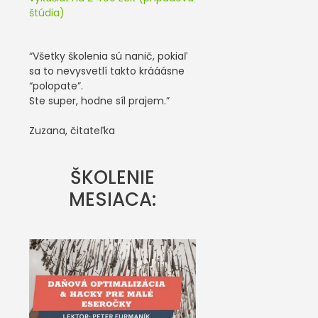
štúdia)
“Všetky školenia sú nanič, pokiaľ
sa to nevysvetlí takto krááásne
“polopate”.
Ste super, hodne síl prajem.”
Zuzana, čitateľka
ŠKOLENIE
MESIACA: