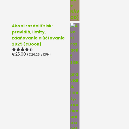
Ako si rozdeliť zisk:
pravidlá, limity,
zdaňovanie a účtovanie
2025 (eBook)
€
25.00
(
€
26.25
s DPH)
Hodnotenie
4.50
z 5