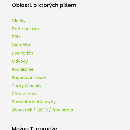
Oblasti, o ktorých píšem
Články
Daň z príjmov
DPH
Eseročka
Libertarián
Odvody
Podnikanie
Prípadové štúdie
Tricky & hacky
Účtovníctvo
Zamestnanci & mzdy
Živnostník / SZČO / freelancer
Možno Ti pomôže