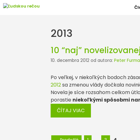
Preskočiť
Čl
na
obsah
2013
10 “naj” novelizovane
10. decembra 2012
od autora:
Peter Furma
Po veľkej, v niekoľkých bodoch zása
2012
sa zmenou vlády dočkala noviniek
Novela je síce rozsahom celkom útla
porastie
niekoľkými spôsobmi na
ČÍTAJ VIAC
Stránka
Stránka
Stránka
…
4
←
Predošlá
1
3