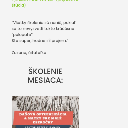
štúdia)
“Všetky školenia sú nanič, pokiaľ
sa to nevysvetlí takto krááásne
“polopate”.
Ste super, hodne síl prajem.”
Zuzana, čitateľka
ŠKOLENIE
MESIACA: