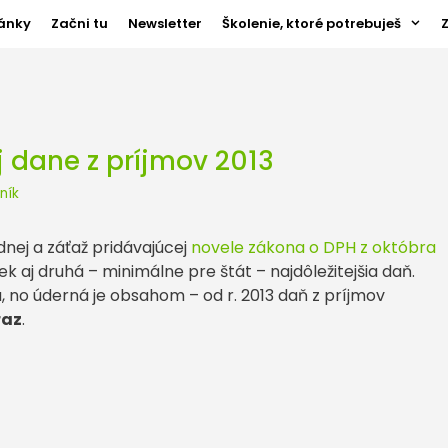
ánky
Začni tu
Newsletter
Školenie, ktoré potrebuješ
j dane z príjmov 2013
ník
dnej a záťaž pridávajúcej
novele zákona o DPH z októbra
 aj druhá – minimálne pre štát – najdôležitejšia daň.
, no úderná je obsahom – od r. 2013 daň z príjmov
raz
.