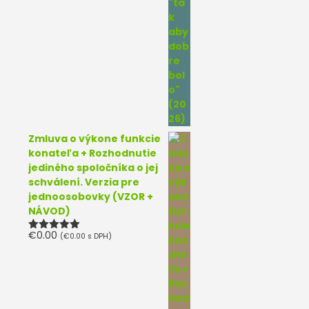
Zmluva o výkone funkcie
konateľa + Rozhodnutie
jediného spoločníka o jej
schválení. Verzia pre
jednoosobovky (VZOR +
NÁVOD)
€
0.00
(
€
0.00
s DPH)
Hodnotenie
5.00
z 5