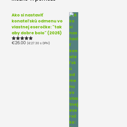
Ako si nastaviť
konateľskú odmenu vo
vlastnej eseročke: "tak
aby dobre bolo" (2026)
€
26.00
(
€
27.30
s DPH)
Hodnotenie
5.00
z 5