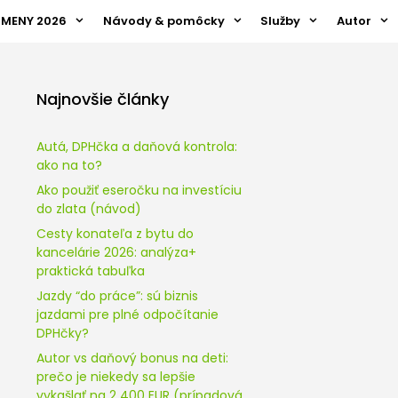
ZMENY 2026
Návody & pomôcky
Služby
Autor
Najnovšie články
Autá, DPHčka a daňová kontrola:
ako na to?
Ako použiť eseročku na investíciu
do zlata (návod)
Cesty konateľa z bytu do
kancelárie 2026: analýza+
praktická tabuľka
Jazdy “do práce”: sú biznis
jazdami pre plné odpočítanie
DPHčky?
Autor vs daňový bonus na deti:
prečo je niekedy sa lepšie
vykašlať na 2 400 EUR (prípadová