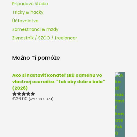
Prípadové štúdie
Tricky & hacky
Účtovníctvo
Zamestnanci & mzdy
Živnostník / SZČO / freelancer
Možno Ti pomôže
Ako si nastaviť konateľskú odmenu vo
vlastnej eseročke: "tak aby dobre bolo"
(2026)
€
26.00
(
€
27.30
s DPH)
Hodnotenie
5.00
z 5