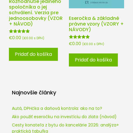
Rozhodnutie jediného
spoločníka o jej
schválení. Verzia pre
jednoosobovky (VZOR
Eseročka & základné
+ NÁVOD)
právne vzory (VZORY +
NÁVODY)
Hodnotenie
€
0.00
(
€
0.00
s DPH)
5.00
Hodnotenie
€
0.00
(
€
0.00
s DPH)
z 5
5.00
z 5
Pridať do košíka
Pridať do košíka
Najnovšie články
Autá, DPHčka a daňová kontrola: ako na to?
Ako použiť eseročku na investíciu do zlata (návod)
Cesty konateľa z bytu do kancelárie 2026: analýza+
praktická tabuľka