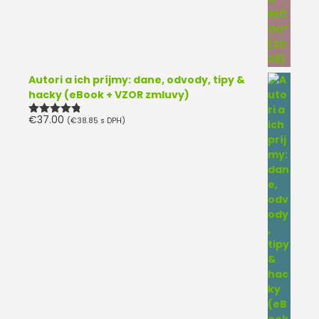
Autori a ich príjmy: dane, odvody, tipy &
hacky (eBook + VZOR zmluvy)
€
37.00
(
€
38.85
s DPH)
Hodnotenie
4.75
z 5