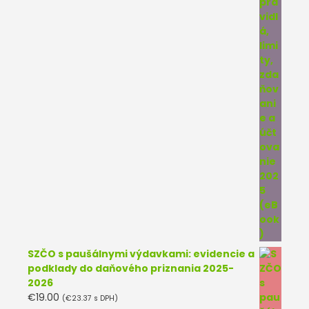
SZČO s paušálnymi výdavkami: evidencie a
podklady do daňového priznania 2025-
2026
€
19.00
(
€
23.37
s DPH)