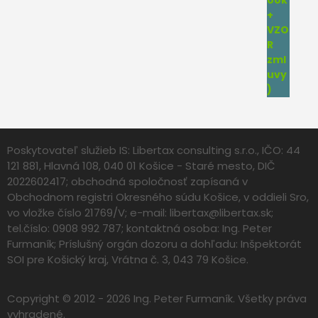
Poskytovateľ služieb IS: Libertax consulting s.r.o., IČO: 44
121 881, Hlavná 108, 040 01 Košice - Staré mesto, DIČ
2022602417; obchodná spoločnosť zapísaná v
Obchodnom registri Okresného súdu Košice, v oddieli Sro,
vo vložke číslo 21769/V; e-mail:
libertax@libertax.sk
;
tel.číslo: 0908 992 787; kontaktná osoba: Ing. Peter
Furmaník; Príslušný orgán dozoru a dohľadu: Inšpektorát
SOI pre Košický kraj, Vrátna č. 3, 043 79 Košice.
Copyright © 2012 - 2026 Ing. Peter Furmaník. Všetky práva
vyhradené.