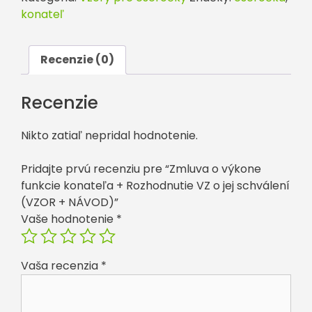
funkcie
konateľ
konateľa
+
Rozhodnutie
Recenzie (0)
VZ
o
Recenzie
jej
schválení
Nikto zatiaľ nepridal hodnotenie.
(VZOR
+
Pridajte prvú recenziu pre “Zmluva o výkone
NÁVOD)
funkcie konateľa + Rozhodnutie VZ o jej schválení
(VZOR + NÁVOD)”
Vaše hodnotenie
*
Vaša recenzia
*