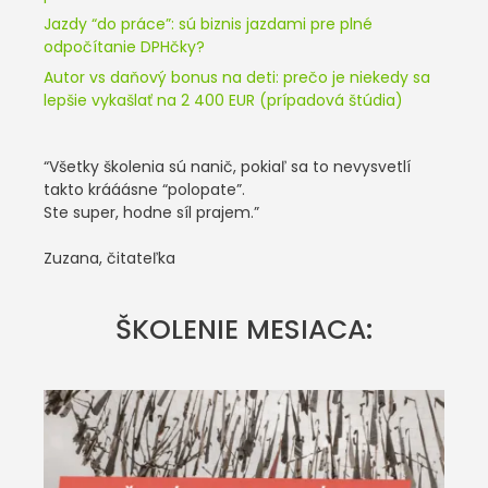
Jazdy “do práce”: sú biznis jazdami pre plné
odpočítanie DPHčky?
Autor vs daňový bonus na deti: prečo je niekedy sa
lepšie vykašlať na 2 400 EUR (prípadová štúdia)
“Všetky školenia sú nanič, pokiaľ sa to nevysvetlí
takto krááásne “polopate”.
Ste super, hodne síl prajem.”
Zuzana, čitateľka
ŠKOLENIE MESIACA: