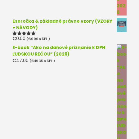
Eseročka & základné právne vzory (VZORY
+ NÁVODY)
€
0.00
(
€
0.00
s DPH)
Hodnotenie
5.00
z 5
E-book “Ako na daňové priznanie k DPH
ĽUDSKOU REČOU” (2026)
€
47.00
(
€
49.35
s DPH)