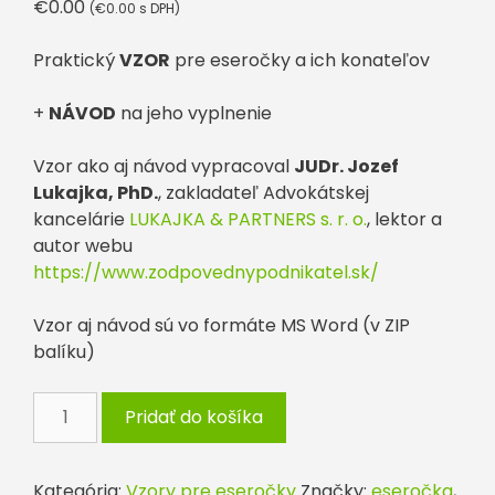
€
0.00
(
€
0.00
s DPH)
Praktický
VZOR
pre eseročky a ich konateľov
+
NÁVOD
na jeho vyplnenie
Vzor ako aj návod vypracoval
JUDr. Jozef
Lukajka, PhD.
, zakladateľ Advokátskej
kancelárie
LUKAJKA & PARTNERS s. r. o.
, lektor a
autor webu
https://www.zodpovednypodnikatel.sk/
Vzor aj návod sú vo formáte MS Word (v ZIP
balíku)
množstvo
Pridať do košíka
Zmluva
o
výkone
Kategória:
Vzory pre eseročky
Značky:
eseročka
,