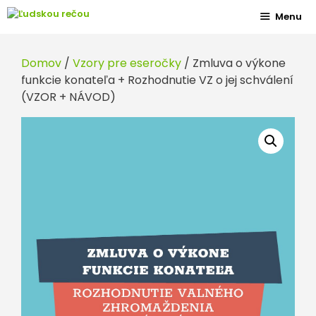
Preskočiť
Menu
na
obsah
Domov
/
Vzory pre eseročky
/ Zmluva o výkone
funkcie konateľa + Rozhodnutie VZ o jej schválení
(VZOR + NÁVOD)