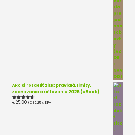
Ako si rozdeliť zisk: pravidlá, limity,
zdaňovanie a účtovanie 2025 (eBook)
€
25.00
(
€
26.25
s DPH)
Hodnotenie
4.50
z 5