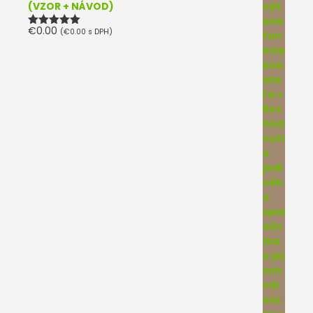
(VZOR + NÁVOD)
€
0.00
(
€
0.00
s DPH)
Hodnotenie
5.00
z 5