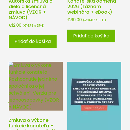
Autorská zmluva o
Konateľská odmena
dielo a licenčná
2026 (záznam
zmluva (VZOR +
webinára + eBook)
NÁVOD)
€
69.00
(
€
84.87
s DPH)
€
12.00
(
€
14.76
s DPH)
Pridať do košíka
Pridať do košíka
Zmluva o výkone
funkcie konateľa +