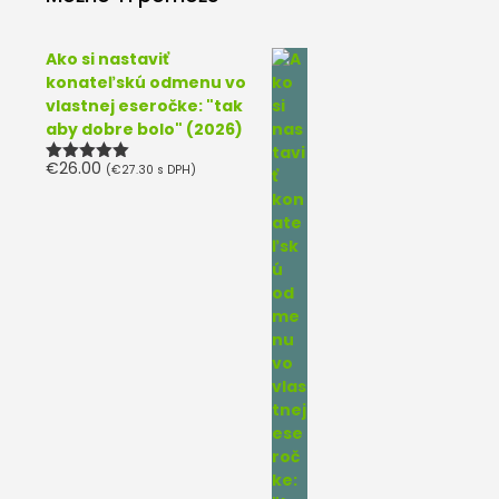
Ako si nastaviť
konateľskú odmenu vo
vlastnej eseročke: "tak
aby dobre bolo" (2026)
€
26.00
(
€
27.30
s DPH)
Hodnotenie
5.00
z 5