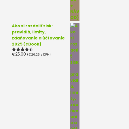
Ako si rozdeliť zisk:
pravidlá, limity,
zdaňovanie a účtovanie
2025 (eBook)
€
25.00
(
€
26.25
s DPH)
Hodnotenie
4.50
z 5