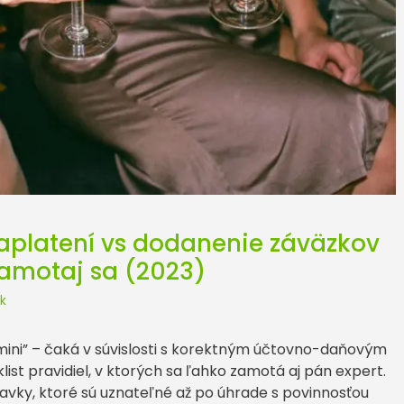
aplatení vs dodanenie záväzkov
zamotaj sa (2023)
k
“mini” – čaká v súvislosti s korektným účtovno-daňovým
st pravidiel, v ktorých sa ľahko zamotá aj pán expert.
avky, ktoré sú uznateľné až po úhrade s povinnosťou