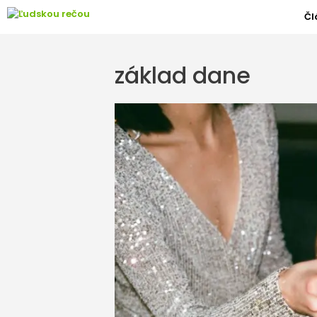
Preskočiť
Čl
na
obsah
základ dane