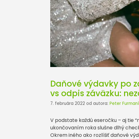
Daňové výdavky po z
vs odpis záväzku: ne
7. februára 2022
od autora:
Peter Furmaní
V podstate každú eseročku – aj tie 
ukončovaním roka slušne dlhý checkli
Okrem iného ako rozlíšiť daňové výd