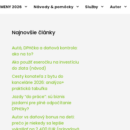
ZMENY 2026
Návody & pomôcky
Služby
Autor
Najnovšie články
Autá, DPHčka a daňová kontrola:
ako na to?
Ako použiť eseročku na investíciu
do zlata (návod)
Cesty konateľa z bytu do
kancelárie 2026: analýza+
praktická tabuľka
Jazdy “do práce”: sú biznis
jazdami pre plné odpočítanie
DPHčky?
Autor vs daňový bonus na deti:
prečo je niekedy sa lepšie
vykašlať na 2 400 EUR (prípadová