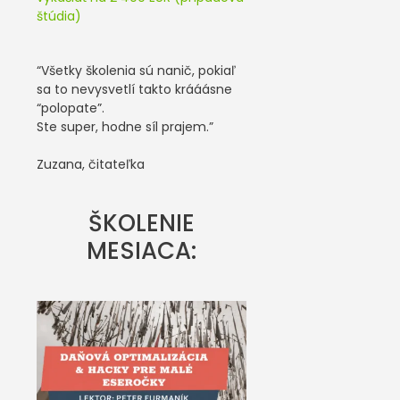
štúdia)
“Všetky školenia sú nanič, pokiaľ
sa to nevysvetlí takto krááásne
“polopate”.
Ste super, hodne síl prajem.”
Zuzana, čitateľka
ŠKOLENIE
MESIACA: