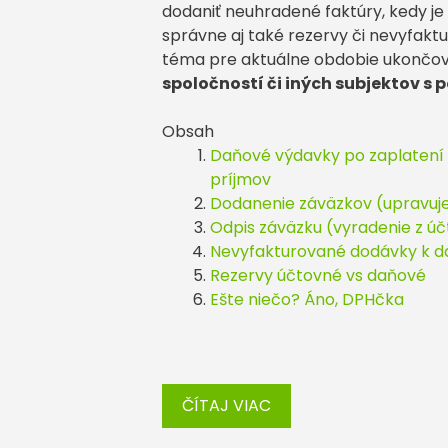
dodaniť neuhradené faktúry, kedy je
správne aj také rezervy či nevyfak
téma pre aktuálne obdobie ukončov
spoločností či iných subjektov 
Obsah
Daňové výdavky po zaplatení (
príjmov
Dodanenie záväzkov (upravuje 
Odpis záväzku (vyradenie z účt
Nevyfakturované dodávky k 
Rezervy účtovné vs daňové
Ešte niečo? Áno, DPHčka
ČÍTAJ VIAC