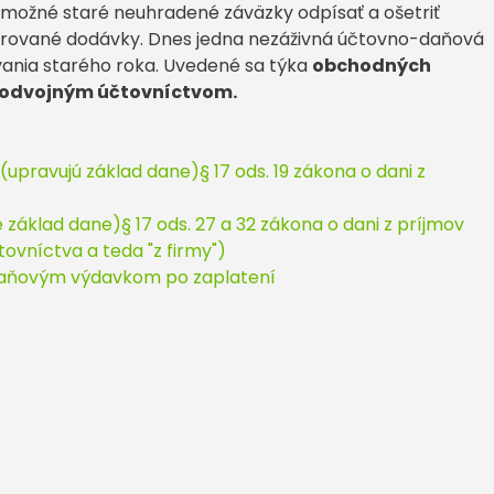
 možné staré neuhradené záväzky odpísať a ošetriť
turované dodávky. Dnes jedna nezáživná účtovno-daňová
ania starého roka. Uvedené sa týka
obchodných
s podvojným účtovníctvom.
upravujú základ dane)§ 17 ods. 19 zákona o dani z
základ dane)§ 17 ods. 27 a 32 zákona o dani z príjmov
ovníctva a teda "z firmy")
daňovým výdavkom po zaplatení