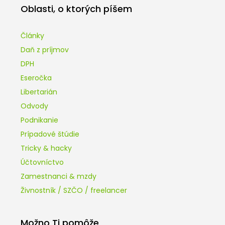
Oblasti, o ktorých píšem
Články
Daň z príjmov
DPH
Eseročka
Libertarián
Odvody
Podnikanie
Prípadové štúdie
Tricky & hacky
Účtovníctvo
Zamestnanci & mzdy
Živnostník / SZČO / freelancer
Možno Ti pomôže