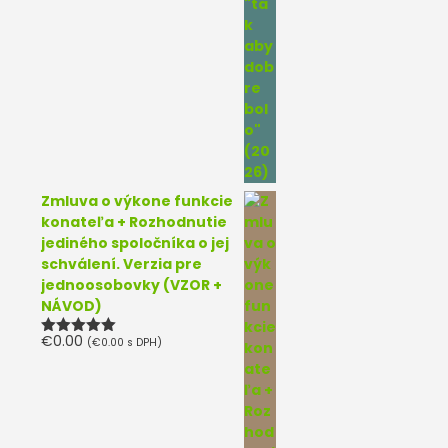
Zmluva o výkone funkcie
konateľa + Rozhodnutie
jediného spoločníka o jej
schválení. Verzia pre
jednoosobovky (VZOR +
NÁVOD)
€
0.00
(
€
0.00
s DPH)
Hodnotenie
5.00
z 5