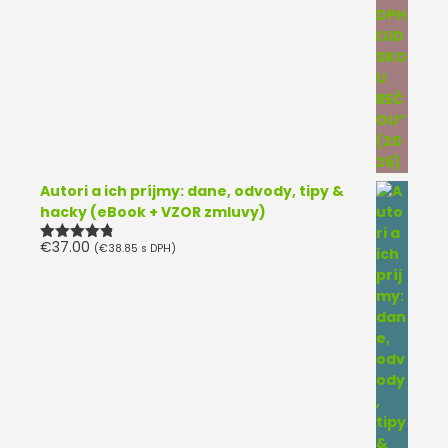
Autori a ich príjmy: dane, odvody, tipy &
hacky (eBook + VZOR zmluvy)
€
37.00
(
€
38.85
s DPH)
Hodnotenie
4.75
z 5