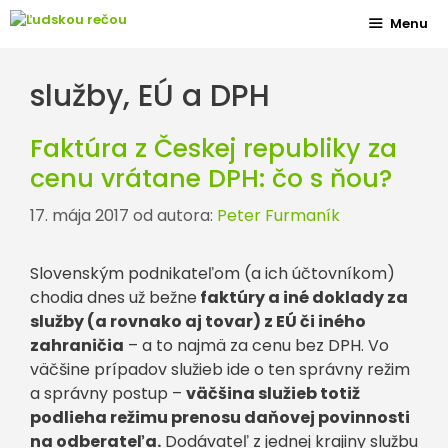
Preskočiť
Menu
na
obsah
služby, EÚ a DPH
Faktúra z Českej republiky za
cenu vrátane DPH: čo s ňou?
17. mája 2017
od autora:
Peter Furmaník
Slovenským podnikateľom (a ich účtovníkom)
chodia dnes už bežne
faktúry a iné doklady za
služby (a rovnako aj tovar) z EÚ či iného
zahraničia
– a to najmä za cenu bez DPH. Vo
väčšine prípadov služieb ide o ten správny režim
a správny postup –
väčšina služieb totiž
podlieha režimu prenosu daňovej povinnosti
na odberateľa.
Dodávateľ z jednej krajiny službu