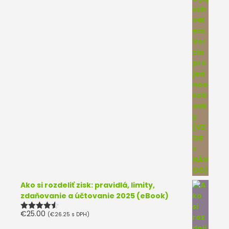
Ako si rozdeliť zisk: pravidlá, limity,
zdaňovanie a účtovanie 2025 (eBook)
€
25.00
(
€
26.25
s DPH)
Hodnotenie
4.50
z 5