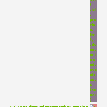
SZČO s paušálnymi výdavkami: evidencie a