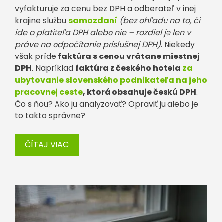
vyfakturuje za cenu bez DPH a odberateľ v inej
krajine službu
samozdaní
(bez ohľadu na to, či
ide o platiteľa DPH alebo nie – rozdiel je len v
práve na odpočítanie príslušnej DPH)
. Niekedy
však príde
faktúra s cenou vrátane miestnej
DPH
. Napríklad
faktúra z českého hotela
za
ubytovanie slovenského podnikateľa na jeho
pracovnej ceste
, ktorá obsahuje českú DPH
.
Čo s ňou? Ako ju analyzovať? Opraviť ju alebo je
to takto správne?
ČÍTAJ VIAC