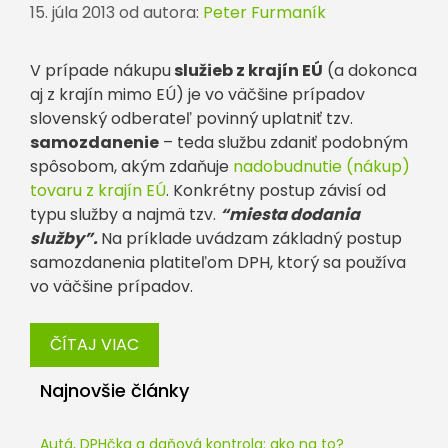
15. júla 2013
od autora:
Peter Furmaník
V prípade nákupu
služieb z krajín EÚ
(a dokonca
aj z krajín mimo EÚ) je vo väčšine prípadov
slovenský odberateľ povinný uplatniť tzv.
samozdanenie
– teda službu zdaniť podobným
spôsobom, akým zdaňuje
nadobudnutie (nákup)
tovaru z krajín EÚ
. Konkrétny postup závisí od
typu služby a najmä tzv.
“miesta dodania
služby”.
Na príklade uvádzam základný postup
samozdanenia platiteľom DPH, ktorý sa používa
vo väčšine prípadov.
ČÍTAJ VIAC
Najnovšie články
Autá, DPHčka a daňová kontrola: ako na to?