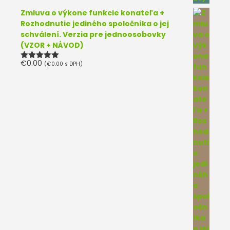
Zmluva o výkone funkcie konateľa +
Rozhodnutie jediného spoločníka o jej
schválení. Verzia pre jednoosobovky
(VZOR + NÁVOD)
€
0.00
(
€
0.00
s DPH)
Hodnotenie
5.00
z 5