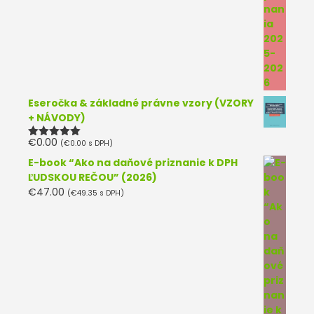
Eseročka & základné právne vzory (VZORY
+ NÁVODY)
€
0.00
(
€
0.00
s DPH)
Hodnotenie
5.00
z 5
E-book “Ako na daňové priznanie k DPH
ĽUDSKOU REČOU” (2026)
€
47.00
(
€
49.35
s DPH)