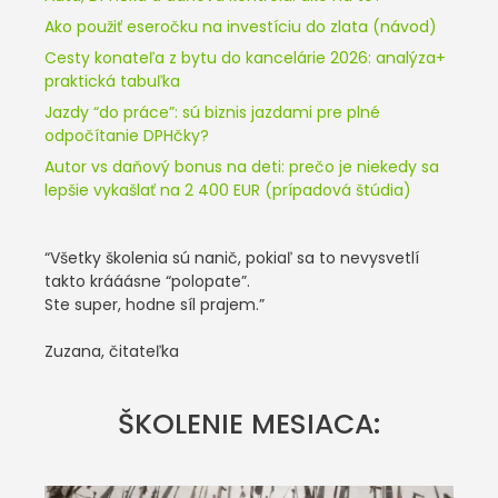
Ako použiť eseročku na investíciu do zlata (návod)
Cesty konateľa z bytu do kancelárie 2026: analýza+
praktická tabuľka
Jazdy “do práce”: sú biznis jazdami pre plné
odpočítanie DPHčky?
Autor vs daňový bonus na deti: prečo je niekedy sa
lepšie vykašlať na 2 400 EUR (prípadová štúdia)
“Všetky školenia sú nanič, pokiaľ sa to nevysvetlí
takto krááásne “polopate”.
Ste super, hodne síl prajem.”
Zuzana, čitateľka
ŠKOLENIE MESIACA: