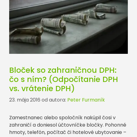
Bloček so zahraničnou DPH:
čo s ním? (Odpočítanie DPH
vs. vrátenie DPH)
23. mája 2016
od autora:
Peter Furmaník
Zamestnanec alebo spoločník nakúpil čosi v
zahraničí a doniesol účtovníčke bločky. Pohonné
hmoty, telefón, počítač či hotelové ubytovanie –