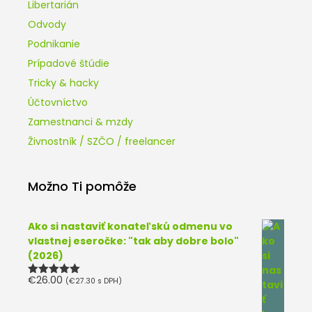
Libertarián
Odvody
Podnikanie
Prípadové štúdie
Tricky & hacky
Účtovníctvo
Zamestnanci & mzdy
Živnostník / SZČO / freelancer
Možno Ti pomôže
Ako si nastaviť konateľskú odmenu vo
vlastnej eseročke: "tak aby dobre bolo"
(2026)
€
26.00
(
€
27.30
s DPH)
Hodnotenie
5.00
z 5