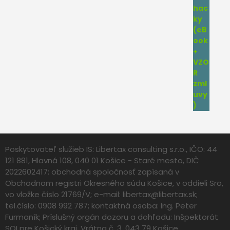
Poskytovateľ služieb IS: Libertax consulting s.r.o., IČO: 44
121 881, Hlavná 108, 040 01 Košice - Staré mesto, DIČ
2022602417; obchodná spoločnosť zapísaná v
Obchodnom registri Okresného súdu Košice, v oddieli Sro,
vo vložke číslo 21769/V; e-mail:
libertax@libertax.sk
;
tel.číslo: 0908 992 787; kontaktná osoba: Ing. Peter
Furmaník; Príslušný orgán dozoru a dohľadu: Inšpektorát
SOI pre Košický kraj, Vrátna č. 3, 043 79 Košice.