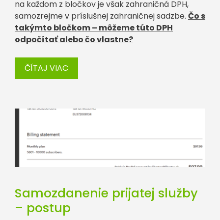
na každom z bločkov je však zahraničná DPH,
samozrejme v príslušnej zahraničnej sadzbe.
Čo s
takýmto bločkom – môžeme túto DPH
odpočítať alebo čo vlastne?
ČÍTAJ VIAC
Samozdanenie prijatej služby
– postup