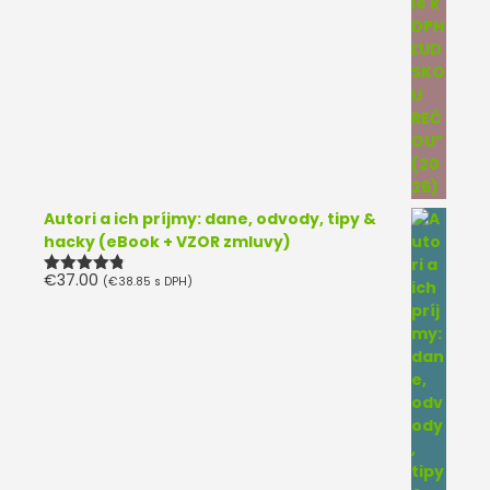
Autori a ich príjmy: dane, odvody, tipy &
hacky (eBook + VZOR zmluvy)
€
37.00
(
€
38.85
s DPH)
Hodnotenie
4.75
z 5