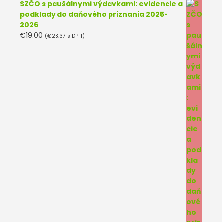
SZČO s paušálnymi výdavkami: evidencie a
podklady do daňového priznania 2025-
2026
€
19.00
(
€
23.37
s DPH)