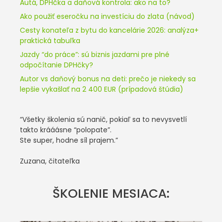
Autá, DPHčka a daňová kontrola: ako na to?
Ako použiť eseročku na investíciu do zlata (návod)
Cesty konateľa z bytu do kancelárie 2026: analýza+
praktická tabuľka
Jazdy “do práce”: sú biznis jazdami pre plné
odpočítanie DPHčky?
Autor vs daňový bonus na deti: prečo je niekedy sa
lepšie vykašlať na 2 400 EUR (prípadová štúdia)
“Všetky školenia sú nanič, pokiaľ sa to nevysvetlí
takto krááásne “polopate”.
Ste super, hodne síl prajem.”
Zuzana, čitateľka
ŠKOLENIE MESIACA: