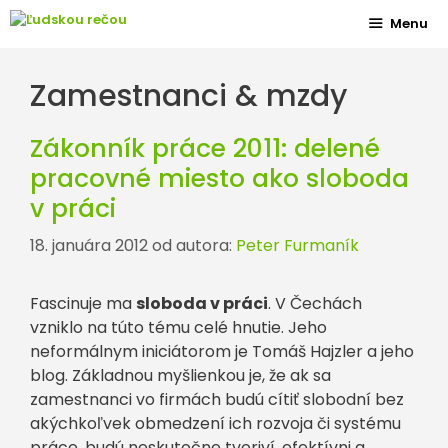
Preskočiť
Menu
na
obsah
Zamestnanci & mzdy
Zákonník práce 2011: delené
pracovné miesto ako sloboda
v práci
18. januára 2012
od autora:
Peter Furmaník
Fascinuje ma
sloboda v práci
. V Čechách
vzniklo na túto tému celé hnutie. Jeho
neformálnym iniciátorom je Tomáš Hajzler a jeho
blog. Základnou myšlienkou je, že ak sa
zamestnanci vo firmách budú cítiť slobodní bez
akýchkoľvek obmedzení ich rozvoja či systému
práce, budú neskutočne tvoriví, efektívni a