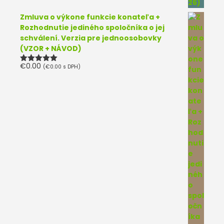
Zmluva o výkone funkcie konateľa +
Rozhodnutie jediného spoločníka o jej
schválení. Verzia pre jednoosobovky
(VZOR + NÁVOD)
€
0.00
(
€
0.00
s DPH)
Hodnotenie
5.00
z 5