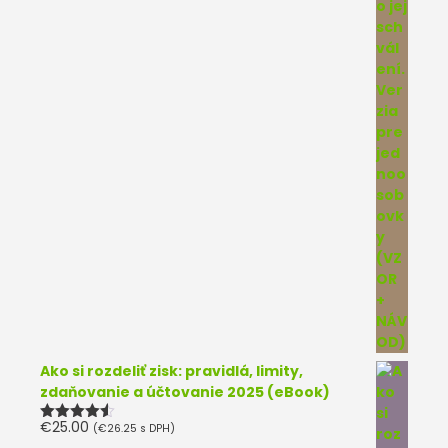
Ako si rozdeliť zisk: pravidlá, limity,
zdaňovanie a účtovanie 2025 (eBook)
€
25.00
(
€
26.25
s DPH)
Hodnotenie
4.50
z 5