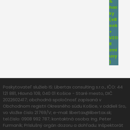
Poskytovateľ služieb IS: Libertax consulting s.r.o., IČO: 44
121 881, Hlavná 108, 040 01 Košice - Staré mesto, DIČ
2022602417; obchodná spoločnosť zapísaná v
Obchodnom registri Okresného súdu Košice, v oddieli Sro,
vo vložke číslo 21769/V; e-mail:
libertax@libertax.sk
;
tel.číslo: 0908 992 787; kontaktná osoba: Ing. Peter
Furmaník; Príslušný orgán dozoru a dohľadu: Inšpektorát