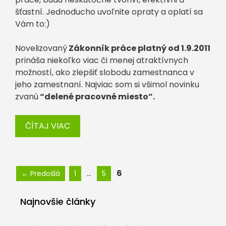
šťastní. Jednoducho uvoľnite opraty a oplatí sa
Vám to:)
Novelizovaný
Zákonník práce platný od 1.9.2011
prináša niekoľko viac či menej atraktívnych
možností, ako zlepšiť slobodu zamestnanca v
jeho zamestnaní. Najviac som si všimol novinku
zvanú
“delené pracovné miesto”.
ČÍTAJ VIAC
Stránka
Stránka
Stránka
…
6
←
Predošlá
1
5
Najnovšie články