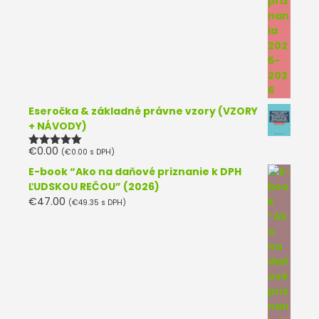
Eseročka & základné právne vzory (VZORY
+ NÁVODY)
€
0.00
(
€
0.00
s DPH)
Hodnotenie
5.00
z 5
E-book “Ako na daňové priznanie k DPH
ĽUDSKOU REČOU” (2026)
€
47.00
(
€
49.35
s DPH)