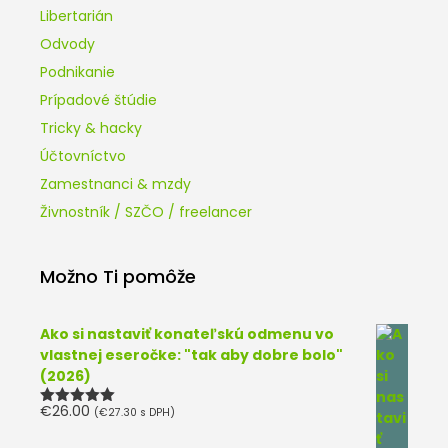
Libertarián
Odvody
Podnikanie
Prípadové štúdie
Tricky & hacky
Účtovníctvo
Zamestnanci & mzdy
Živnostník / SZČO / freelancer
Možno Ti pomôže
Ako si nastaviť konateľskú odmenu vo
vlastnej eseročke: "tak aby dobre bolo"
(2026)
€
26.00
(
€
27.30
s DPH)
Hodnotenie
5.00
z 5