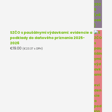
SZČO s paušálnymi výdavkami: evidencie a
podklady do daňového priznania 2025-
2026
€
19.00
(
€
23.37
s DPH)