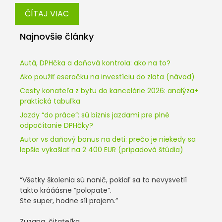
ČÍTAJ VIAC
Najnovšie články
Autá, DPHčka a daňová kontrola: ako na to?
Ako použiť eseročku na investíciu do zlata (návod)
Cesty konateľa z bytu do kancelárie 2026: analýza+
praktická tabuľka
Jazdy “do práce”: sú biznis jazdami pre plné
odpočítanie DPHčky?
Autor vs daňový bonus na deti: prečo je niekedy sa
lepšie vykašlať na 2 400 EUR (prípadová štúdia)
“Všetky školenia sú nanič, pokiaľ sa to nevysvetlí
takto krááásne “polopate”.
Ste super, hodne síl prajem.”
Zuzana, čitateľka