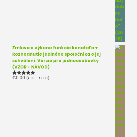
Zmluva o výkone funkcie konateľa +
Rozhodnutie jediného spoločníka o jej
schválení. Verzia pre jednoosobovky
(VZOR + NÁVOD)
€
0.00
(
€
0.00
s DPH)
Hodnotenie
5.00
z 5