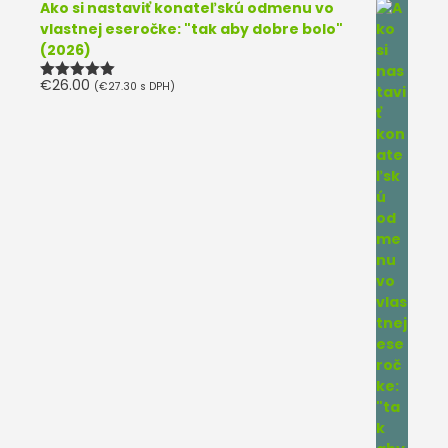
Ako si nastaviť konateľskú odmenu vo
vlastnej eseročke: "tak aby dobre bolo"
(2026)
€
26.00
(
€
27.30
s DPH)
Hodnotenie
5.00
z 5