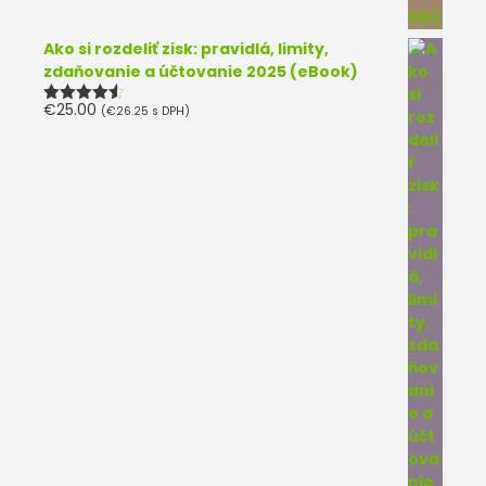
Ako si rozdeliť zisk: pravidlá, limity,
zdaňovanie a účtovanie 2025 (eBook)
€
25.00
(
€
26.25
s DPH)
Hodnotenie
4.50
z 5