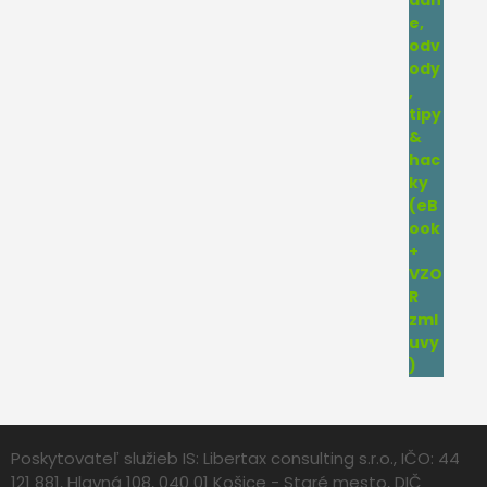
Poskytovateľ služieb IS: Libertax consulting s.r.o., IČO: 44
121 881, Hlavná 108, 040 01 Košice - Staré mesto, DIČ