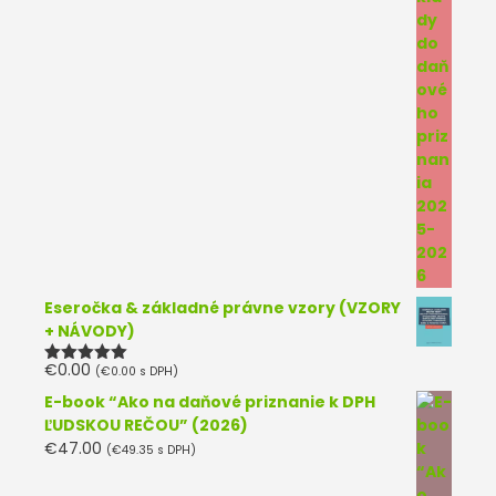
Eseročka & základné právne vzory (VZORY
+ NÁVODY)
€
0.00
(
€
0.00
s DPH)
Hodnotenie
5.00
z 5
E-book “Ako na daňové priznanie k DPH
ĽUDSKOU REČOU” (2026)
€
47.00
(
€
49.35
s DPH)