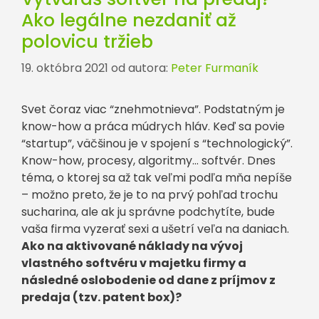
Ako legálne nezdaniť až
polovicu tržieb
19. októbra 2021
od autora:
Peter Furmaník
Svet čoraz viac “znehmotnieva”. Podstatným je
know-how a práca múdrych hláv. Keď sa povie
“startup”, väčšinou je v spojení s “technologický”.
Know-how, procesy, algoritmy… softvér. Dnes
téma, o ktorej sa až tak veľmi podľa mňa nepíše
– možno preto, že je to na prvý pohľad trochu
sucharina, ale ak ju správne podchytíte, bude
vaša firma vyzerať sexi a ušetrí veľa na daniach.
Ako na aktivované náklady na vývoj
vlastného softvéru v majetku firmy a
následné oslobodenie od dane z príjmov z
predaja (tzv. patent box)?