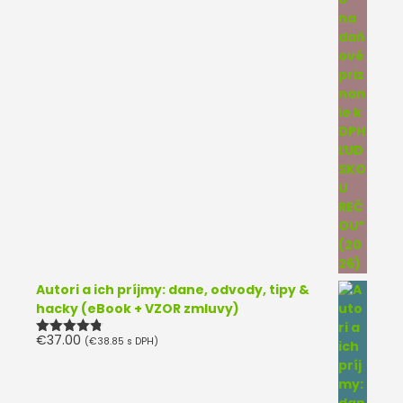
Autori a ich príjmy: dane, odvody, tipy &
hacky (eBook + VZOR zmluvy)
€
37.00
(
€
38.85
s DPH)
Hodnotenie
4.75
z 5