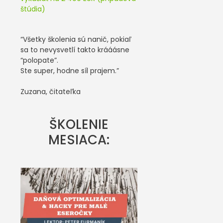
štúdia)
“Všetky školenia sú nanič, pokiaľ
sa to nevysvetlí takto krááásne
“polopate”.
Ste super, hodne síl prajem.”
Zuzana, čitateľka
ŠKOLENIE
MESIACA: