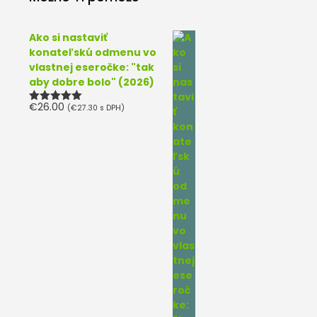
Ako si nastaviť
konateľskú odmenu vo
vlastnej eseročke: "tak
aby dobre bolo" (2026)
€
26.00
(
€
27.30
s DPH)
Hodnotenie
5.00
z 5