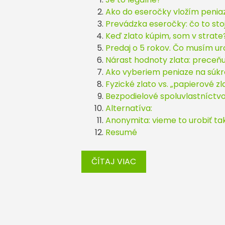
Ako do eseročky vložím penia
Prevádzka eseročky: čo to sto
Keď zlato kúpim, som v strate
Predaj o 5 rokov. Čo musím ur
Nárast hodnoty zlata: preceňu
Ako vyberiem peniaze na súk
Fyzické zlato vs. „papierové zl
Bezpodielové spoluvlastníctvo
Alternatíva:
Anonymita: vieme to urobiť ta
Resumé
ČÍTAJ VIAC