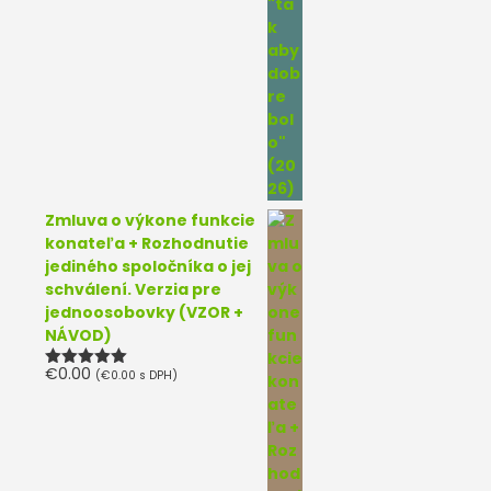
Zmluva o výkone funkcie
konateľa + Rozhodnutie
jediného spoločníka o jej
schválení. Verzia pre
jednoosobovky (VZOR +
NÁVOD)
€
0.00
(
€
0.00
s DPH)
Hodnotenie
5.00
z 5