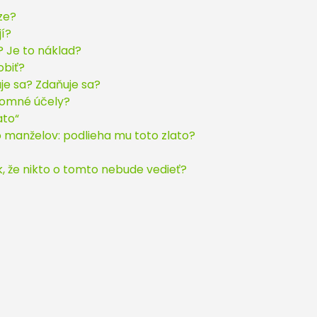
ze?
jí?
? Je to náklad?
obiť?
je sa? Zdaňuje sa?
romné účely?
ato“
 manželov: podlieha mu toto zlato?
k, že nikto o tomto nebude vedieť?