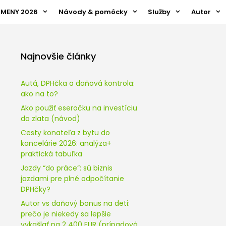
ZMENY 2026
Návody & pomôcky
Služby
Autor
Najnovšie články
Autá, DPHčka a daňová kontrola:
ako na to?
Ako použiť eseročku na investíciu
do zlata (návod)
Cesty konateľa z bytu do
kancelárie 2026: analýza+
praktická tabuľka
Jazdy “do práce”: sú biznis
jazdami pre plné odpočítanie
DPHčky?
Autor vs daňový bonus na deti:
prečo je niekedy sa lepšie
vykašlať na 2 400 EUR (prípadová