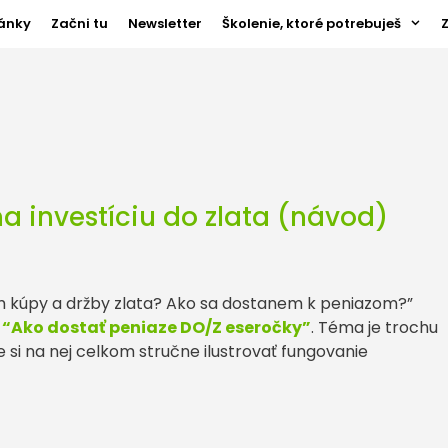
ánky
Začni tu
Newsletter
Školenie, ktoré potrebuješ
a investíciu do zlata (návod)
om kúpy a držby zlata? Ako sa dostanem k peniazom?”
í
“Ako dostať peniaze DO/Z eseročky”
. Téma je trochu
 si na nej celkom stručne ilustrovať fungovanie