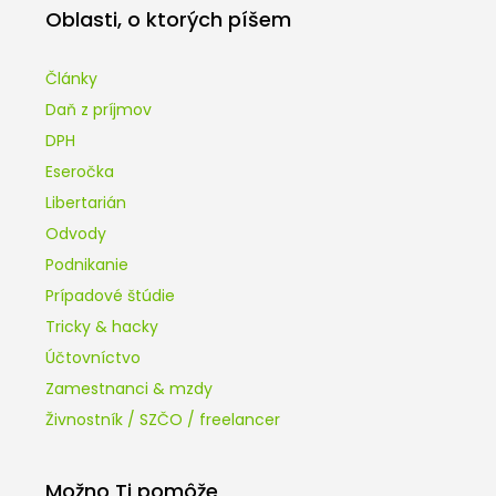
Oblasti, o ktorých píšem
Články
Daň z príjmov
DPH
Eseročka
Libertarián
Odvody
Podnikanie
Prípadové štúdie
Tricky & hacky
Účtovníctvo
Zamestnanci & mzdy
Živnostník / SZČO / freelancer
Možno Ti pomôže