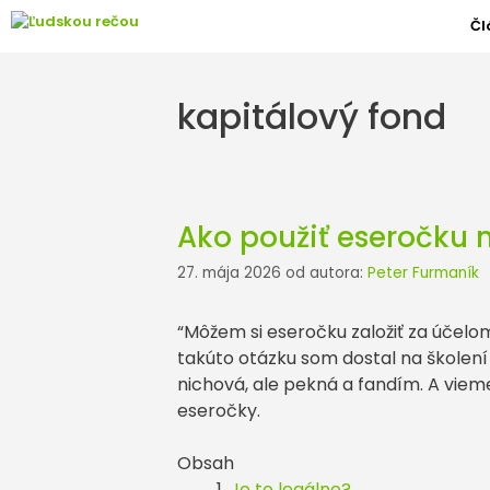
Preskočiť
Čl
na
obsah
kapitálový fond
Ako použiť eseročku n
27. mája 2026
od autora:
Peter Furmaník
“Môžem si eseročku založiť za účel
takúto otázku som dostal na školen
nichová, ale pekná a fandím. A vieme
eseročky.
Obsah
Je to legálne?