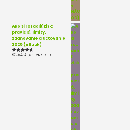
Ako si rozdeliť zisk:
pravidlá, limity,
zdaňovanie a účtovanie
2025 (eBook)
€
25.00
(
€
26.25
s DPH)
Hodnotenie
4.50
z 5