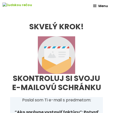
Preskočiť
Menu
na
obsah
SKVELÝ KROK!
SKONTROLUJ SI SVOJU
E-MAILOVÚ SCHRÁNKU
Poslal som Ti e-mail s predmetom:
“Ako správne vystaviť faktúru”: Potvrď