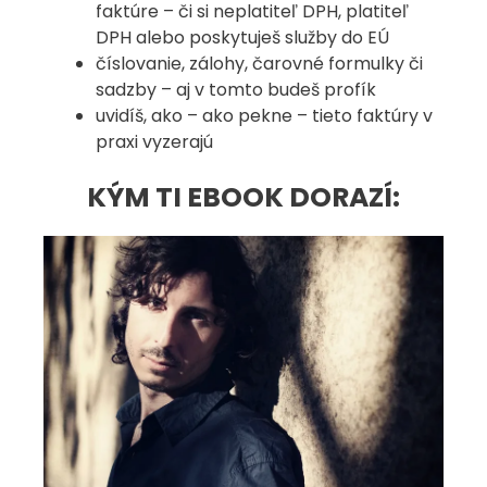
faktúre – či si neplatiteľ DPH, platiteľ
DPH alebo poskytuješ služby do EÚ
číslovanie, zálohy, čarovné formulky či
sadzby – aj v tomto budeš profík
uvidíš, ako – ako pekne – tieto faktúry v
praxi vyzerajú
KÝM TI EBOOK DORAZÍ: