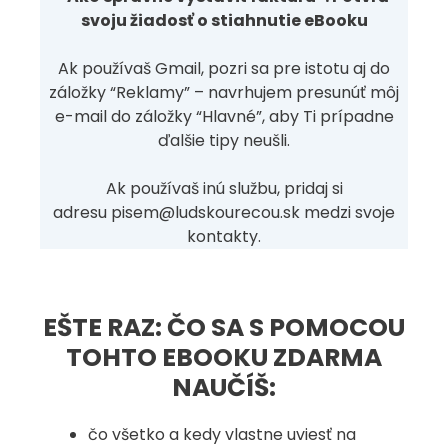
svoju žiadosť o stiahnutie eBooku
Ak používaš Gmail, pozri sa pre istotu aj do
záložky “Reklamy” – navrhujem presunúť môj
e-mail do záložky “Hlavné”, aby Ti prípadne
ďalšie tipy neušli.
Ak používaš inú službu, pridaj si
adresu
pisem@ludskourecou.sk
medzi svoje
kontakty.
EŠTE RAZ: ČO SA S POMOCOU
TOHTO EBOOKU ZDARMA
NAUČÍŠ:
čo všetko a kedy vlastne uviesť na