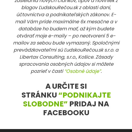
zasielania nových článkov, tipov a noviniek z
blogov ĽudskouRečou.sk z oblasti daní,
účtovníctva a podnikateľských zákonov. E-
mail Vám príde maximálne 6x mesačne a v
databáze ho budem mať, až kým budete
otvárať moje e-maily – po neotvorení 5 e-
mailov za sebou bude vymazaný. Spoločnými
prevádzkovateľmi sú ĽudskouRečou.sk s.r.o. a
Libertax Consulting, s.r.o., Košice. Zásady
spracovania osobných údajov si môžete
pozrieť v časti
“Osobné údaje”
.
A URČITE SI
STRÁNKU
“PODNIKAJTE
SLOBODNE”
PRIDAJ NA
FACEBOOKU