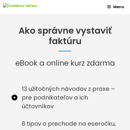
Preskočiť
Menu
na
obsah
Ako správne vystaviť
faktúru
eBook a online kurz zdarma
13 užitočných návodov z praxe –
pre podnikateľov a ich
účtovníkov
6 tipov o prechode na eseročku,