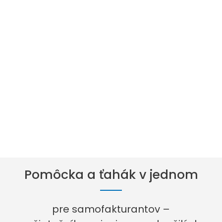
Pomôcka a ťahák v jednom
pre samofakturantov –