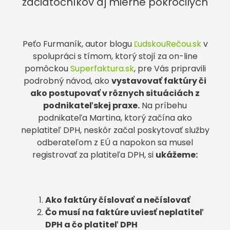
začiatočníkov aj mierne pokročilých
Peťo Furmaník, autor blogu
ĽudskouRečou.sk
v
spolupráci s tímom, ktorý stojí za on-line
pomôckou
Superfaktura.sk
, pre Vás pripravili
podrobný návod, ako
vystavovať faktúry či
ako postupovať v rôznych situáciách z
podnikateľskej praxe.
Na príbehu
podnikateľa Martina, ktorý začína ako
neplatiteľ DPH, neskôr začal poskytovať služby
odberateľom z EÚ a napokon sa musel
registrovať za platiteľa DPH, si
ukážeme:
Ako faktúry číslovať a nečíslovať
Čo musí na faktúre uviesť neplatiteľ
DPH a čo platiteľ DPH