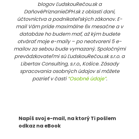
blogov ĽudskouRečou.sk a
DaňovéPriznanieDPH.sk z oblasti daní,
účtovníctva a podnikateľských zákonov. E-
mail Vám príde maximálne 6x mesačne a v
databáze ho budem mať, až kým budete
otvárať moje e-maily – po neotvorení 5 e-
mailov za sebou bude vymazaný. Spoločnými
prevádzkovateľmi sú ĽudskouRečou.sk s.r.o. a
Libertax Consulting, s.r.o., Košice. Zásady
spracovania osobných údajov si môžete
pozrieť v časti
“Osobné údaje”
.
Napíš svoj e-mail, na ktorý Ti pošlem
odkaz na eBook