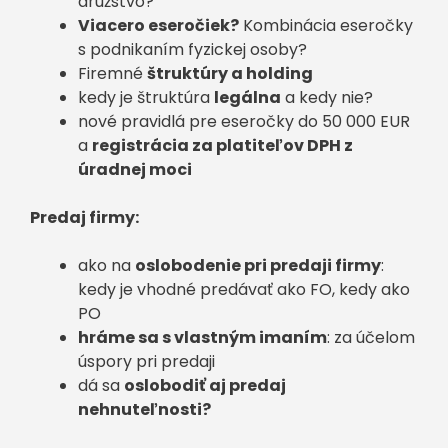
družstvo?
Viacero eseročiek?
Kombinácia eseročky
s podnikaním fyzickej osoby?
F
iremné
štruktúry a holding
kedy je štruktúra
legálna
a kedy nie?
nové pravidlá pre eseročky do 50 000 EUR
a
registrácia za platiteľov DPH z
úradnej moci
Predaj firmy:
ako na
oslobodenie pri predaji firmy
:
kedy je vhodné predávať ako FO, kedy ako
PO
hráme sa s vlastným imaním
: za účelom
úspory pri predaji
dá sa
oslobodiť aj predaj
nehnuteľnosti?