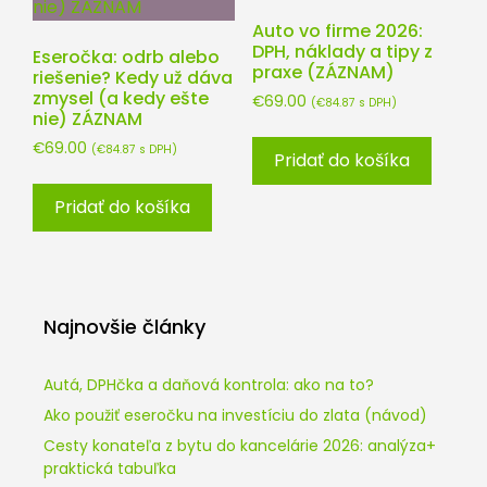
Auto vo firme 2026:
DPH, náklady a tipy z
Eseročka: odrb alebo
praxe (ZÁZNAM)
riešenie? Kedy už dáva
zmysel (a kedy ešte
€
69.00
(
€
84.87
s DPH)
nie) ZÁZNAM
€
69.00
(
€
84.87
s DPH)
Pridať do košíka
Pridať do košíka
Najnovšie články
Autá, DPHčka a daňová kontrola: ako na to?
Ako použiť eseročku na investíciu do zlata (návod)
Cesty konateľa z bytu do kancelárie 2026: analýza+
praktická tabuľka