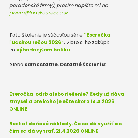
poradenské firmy), prosím napíšte mi na
pisem@ludskourecou.sk
Toto školenie je súčasťou série
“Eseročka
ľudskou rečou 2026”
. Viete si ho zakúpiť
vo
výhodnejšom balíku.
Alebo
samostatne. Ostatné školenia:
Eseročka: odrb alebo riešenie? Kedy už dáva
zmysel a pre koho je ešte skoro 14.4.2026
ONLINE
Best of daňové náklady. Čo sa dá využiť a s
čím sa dá vyhrať. 21.4.2026 ONLINE