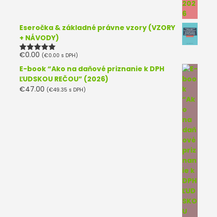
Eseročka & základné právne vzory (VZORY
+ NÁVODY)
€
0.00
(
€
0.00
s DPH)
Hodnotenie
5.00
z 5
E-book “Ako na daňové priznanie k DPH
ĽUDSKOU REČOU” (2026)
€
47.00
(
€
49.35
s DPH)