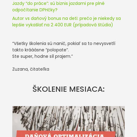
Jazdy “do práce”: sú biznis jazdami pre plné
odpočítanie DPHčky?
Autor vs daňový bonus na deti: prečo je niekedy sa
lepšie vykašlať na 2 400 EUR (prípadová štúdia)
“Všetky školenia sú nanič, pokiaľ sa to nevysvetlí
takto krááásne “polopate”.
Ste super, hodne síl prajem.”
Zuzana, čitateľka
ŠKOLENIE MESIACA: