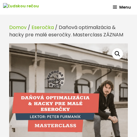
Preskočiť
Menu
na
obsah
Domov
/
Eseročka
/ Daňová optimalizácia &
hacky pre malé eseročky. Masterclass ZÁZNAM