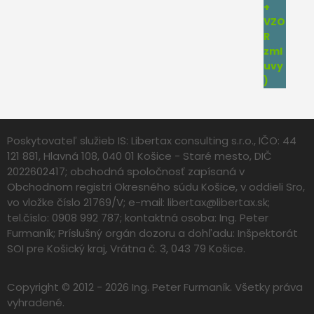
Poskytovateľ služieb IS: Libertax consulting s.r.o., IČO: 44
121 881, Hlavná 108, 040 01 Košice - Staré mesto, DIČ
2022602417; obchodná spoločnosť zapísaná v
Obchodnom registri Okresného súdu Košice, v oddieli Sro,
vo vložke číslo 21769/V; e-mail:
libertax@libertax.sk
;
tel.číslo: 0908 992 787; kontaktná osoba: Ing. Peter
Furmaník; Príslušný orgán dozoru a dohľadu: Inšpektorát
SOI pre Košický kraj, Vrátna č. 3, 043 79 Košice.
Copyright © 2012 - 2026 Ing. Peter Furmaník. Všetky práva
vyhradené.