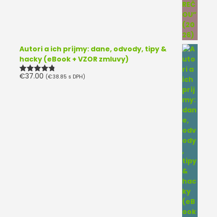
Autori a ich príjmy: dane, odvody, tipy &
hacky (eBook + VZOR zmluvy)
€
37.00
(
€
38.85
s DPH)
Hodnotenie
4.75
z 5