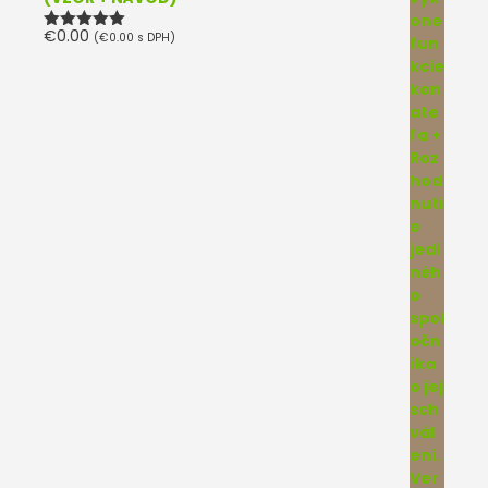
€
0.00
(
€
0.00
s DPH)
Hodnotenie
5.00
z 5