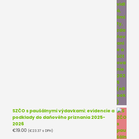
SZČO s paušálnymi výdavkami: evidencie a
podklady do daňového priznania 2025-
2026
€
19.00
(
€
23.37
s DPH)