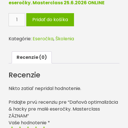
eseročky. Masterclass 25.6.2026 ONLINE
množstvo
Pridať do košíka
Daňová
optimalizácia
&
Kategórie:
Eseročka
,
Školenia
hacky
pre
malé
Recenzie (0)
eseročky.
Masterclass
Recenzie
ZÁZNAM
Nikto zatiaľ nepridal hodnotenie.
Pridajte prvú recenziu pre “Daňová optimalizácia
& hacky pre malé eseročky. Masterclass
ZÁZNAM”
Vaše hodnotenie
*