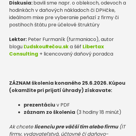
Diskusia:
bavili sme napr. o oblekoch, odevoch a
hodinkách v daňových nákladoch či DPHčke,
ideálnom mixe pre vyberanie peňazí z firmy či
postihoch štátu pre účelové štruktúry
Lektor:
Peter Furmaník (furmaniaco), autor
blogu
ĽudskouRečou.sk
a šéf
Libertax
Consulting
+ licencovaný daňový poradca
ZÁZNAM školenia konaného 25.6.2026. Kúpou
(okamžite pri prijatí úhrady) získavate:
prezentáciu
v PDF
záznam
zo školenia
(3 hodiny 18 minút)
Ak chcete
licenciu pre väčší tím alebo firmu
(IT
firmy, vydavateľstvá, účtovné či daňovo-