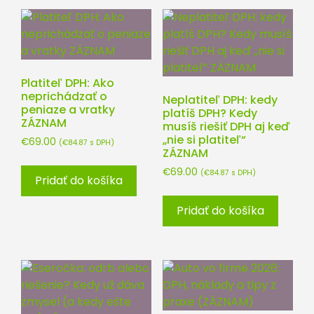
Platiteľ DPH: Ako
neprichádzať o
Neplatiteľ DPH: kedy
peniaze a vratky
platíš DPH? Kedy
ZÁZNAM
musíš riešiť DPH aj keď
„nie si platiteľ“
€
69.00
(
€
84.87
s DPH)
ZÁZNAM
€
69.00
(
€
84.87
s DPH)
Pridať do košíka
Pridať do košíka