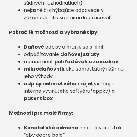
súdnych rozhodnutiach)
nejasné či chýbajúce odpovede v
zákonoch: ako sa s nimi dá pracovať
Pokročilé možnosti a vybrané tipy
:
Daňové
odpisy a hranie sa s nimi
odpočítavanie
daňovej straty
manažment
pohľadávok a záväzkov
mikrodaňovník
ako samostatný režim a
jeho výhody
odpisy nehmotného majetku
(napr.
interne vyvinutého softvéru/appky) a
p
atent box
Možnosti pre malé firmy:
Konateľská odmena
: modelovanie, tak
“aby dobre bolo”