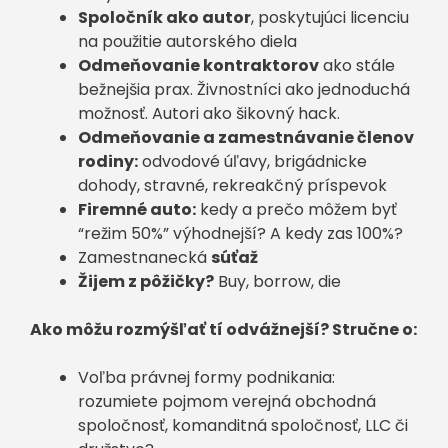
Spoločník ako autor
, poskytujúci licenciu
na použitie autorského diela
Odmeňovanie kontraktorov
ako stále
bežnejšia prax. Živnostníci ako jednoduchá
možnosť. Autori ako šikovný hack.
Odmeňovanie a zamestnávanie členov
rodiny:
odvodové úľavy, brigádnicke
dohody, stravné, rekreakčný príspevok
Firemné auto:
kedy a prečo môžem byť
“režim 50%” výhodnejší? A kedy zas 100%?
Zamestnanecká
súťaž
Žijem z pôžičky?
Buy, borrow, die
Ako môžu rozmýšľať tí odvážnejší? Stručne o:
Voľba právnej formy podnikania:
rozumiete pojmom verejná obchodná
spoločnosť, komanditná spoločnosť, LLC či