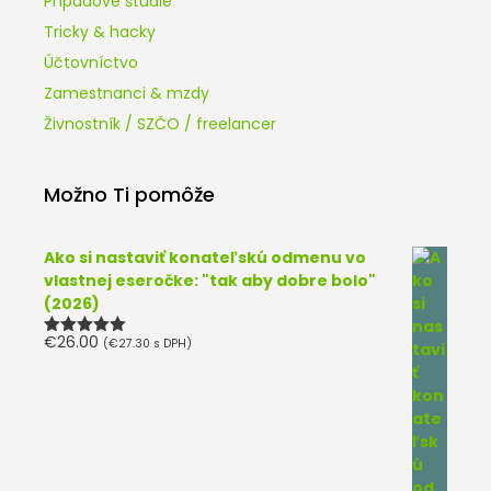
Prípadové štúdie
Tricky & hacky
Účtovníctvo
Zamestnanci & mzdy
Živnostník / SZČO / freelancer
Možno Ti pomôže
Ako si nastaviť konateľskú odmenu vo
vlastnej eseročke: "tak aby dobre bolo"
(2026)
€
26.00
(
€
27.30
s DPH)
Hodnotenie
5.00
z 5