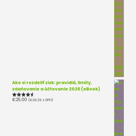
Ako si rozdeliť zisk: pravidlá, limity,
zdaňovanie a účtovanie 2025 (eBook)
€
25.00
(
€
26.25
s DPH)
Hodnotenie
4.50
z 5