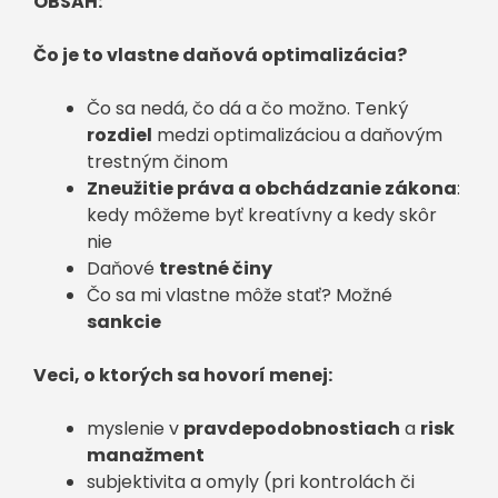
OBSAH:
Čo je to vlastne daňová optimalizácia?
Čo sa nedá, čo dá a čo možno. Tenký
rozdiel
medzi optimalizáciou a daňovým
trestným činom
Zneužitie práva a obchádzanie zákona
:
kedy môžeme byť kreatívny a kedy skôr
nie
Daňové
trestné činy
Čo sa mi vlastne môže stať? Možné
sankcie
Veci, o ktorých sa hovorí menej:
myslenie v
pravdepodobnostiach
a
risk
manažment
subjektivita a omyly (pri kontrolách či